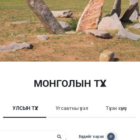
МОНГОЛЫН ТҮҮХ
УЛСЫН ТҮҮХ
Угсаатны үүсэл
Түүхэн хүмүүс
Бүгдийг харах