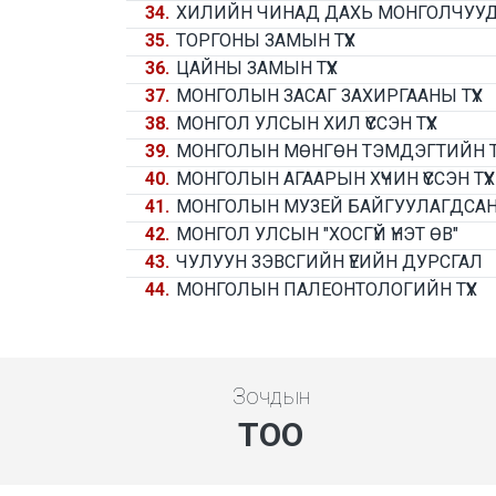
34.
ХИЛИЙН ЧИНАД ДАХЬ МОНГОЛЧУУ
35.
ТОРГОНЫ ЗАМЫН ТҮҮХ
36.
ЦАЙНЫ ЗАМЫН ТҮҮХ
37.
МОНГОЛЫН ЗАСАГ ЗАХИРГААНЫ ТҮҮХ
38.
МОНГОЛ УЛСЫН ХИЛ ҮҮССЭН ТҮҮХ
39.
МОНГОЛЫН МӨНГӨН ТЭМДЭГТИЙН ТҮ
40.
МОНГОЛЫН АГААРЫН ХҮЧИН ҮҮССЭН ТҮҮХ
41.
МОНГОЛЫН МУЗЕЙ БАЙГУУЛАГДСАН Т
42.
МОНГОЛ УЛСЫН "ХОСГҮЙ ҮНЭТ ӨВ"
43.
ЧУЛУУН ЗЭВСГИЙН ҮЕИЙН ДУРСГАЛ
44.
МОНГОЛЫН ПАЛЕОНТОЛОГИЙН ТҮҮХ
Зочдын
ТОО