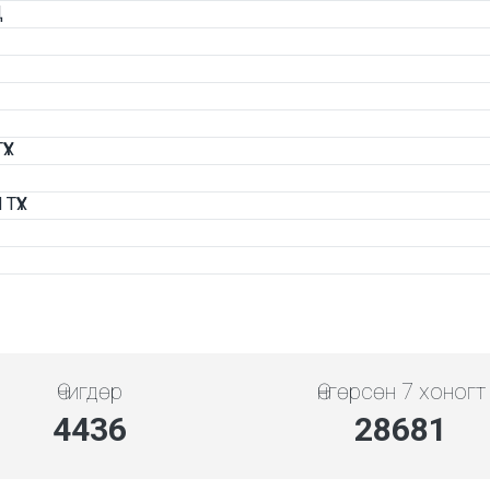
Д
ҮХ
ҮҮХ
Өчигдөр
Өнгөрсөн 7 хоногт
5119
33093