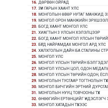
16.
ДӨРВӨН ОЙРАД
17.
ЗҮҮН ГАРЫН ХААНТ УЛС
18.
МОНГОЛЫН ӨВӨР НУТАГ МАНЖИД ЭЗЛЭ
19.
МОНГОЛ ОРОН МАНЖИЙН ЭРХШЭЭЛИ
20.
БОГД ХААНТ МОНГОЛ УЛС
21.
ХИАГТЫН 3 УЛСЫН ХЭЛЭЛЦЭЭР
22.
БОГД ХААНТ МОНГОЛ УЛСЫН ТӨРИ
23.
БҮГД НАЙРАМДАХ МОНГОЛ АРД УЛС
24.
ХАЛХГОЛЫН ДАЙН БА СТАЛИНЫ СТР
25.
МОНГОЛ УЛС
26.
МОНГОЛ УЛСЫН ТӨРИЙН БЭЛГЭДЭ
27.
МОНГОЛ УЛСЫН ЦОЛ, ОДОН МЕДАЛЬ
28.
МОНГОЛ УЛСЫН ТӨРИЙН ОДОН, ЁСЛ
29.
МОНГОЛЫН ТУСГААР ТОГТНОЛЫН ТҮҮ
30.
МОНГОЛ БИЧГИЙН ЭРТНИЙ ДУРСГА
31.
МОНГОЛЫН НУУЦ ТОВЧООНЫ ТҮҮХ
32.
ӨНӨӨГИЙН ЕРТӨНЦИЙГ ҮНДЭСЛЭГЧ Э
33.
МОНГОЛ ХАТАДЫН ТҮҮХЭЭС