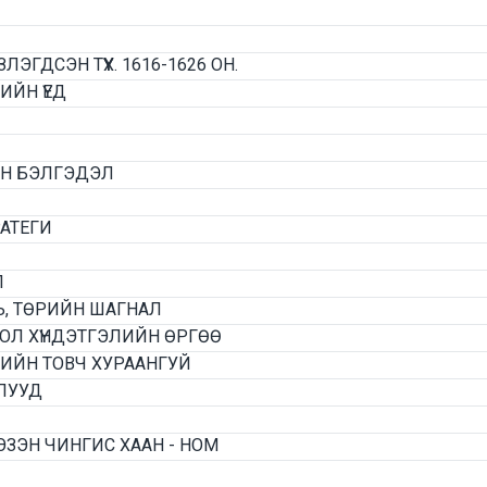
ГДСЭН ТҮҮХ. 1616-1626 ОН.
ЙН ҮЕД
ЙН БЭЛГЭДЭЛ
АТЕГИ
Л
, ТӨРИЙН ШАГНАЛ
ОЛ ХҮНДЭТГЭЛИЙН ӨРГӨӨ
ХИЙН ТОВЧ ХУРААНГУЙ
ЛУУД
ЗЭН ЧИНГИС ХААН - НОМ