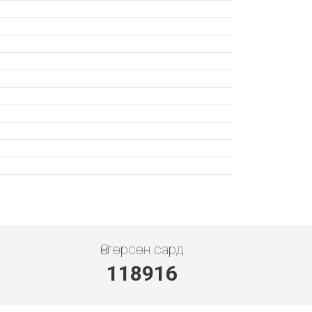
Өнгөрсөн сард
137211