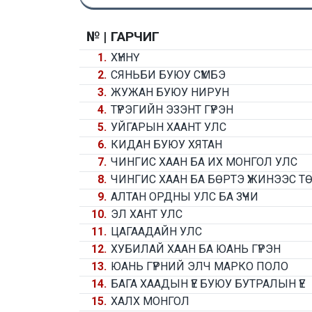
№ |
ГАРЧИГ
1.
ХҮННҮ
2.
СЯНЬБИ БУЮУ СҮМБЭ
3.
ЖУЖАН БУЮУ НИРУН
4.
ТҮРЭГИЙН ЭЗЭНТ ГҮРЭН
5.
УЙГАРЫН ХААНТ УЛС
6.
КИДАН БУЮУ ХЯТАН
7.
ЧИНГИС ХААН БА ИХ МОНГОЛ УЛС
8.
ЧИНГИС ХААН БА БӨРТЭ ҮЖИНЭЭС Т
9.
АЛТАН ОРДНЫ УЛС БА ЗҮЧИ
10.
ЭЛ ХАНТ УЛС
11.
ЦАГААДАЙН УЛС
12.
ХУБИЛАЙ ХААН БА ЮАНЬ ГҮРЭН
13.
ЮАНЬ ГҮРНИЙ ЭЛЧ МАРКО ПОЛО
14.
БАГА ХААДЫН ҮЕ БУЮУ БУТРАЛЫН ҮЕ
15.
ХАЛХ МОНГОЛ