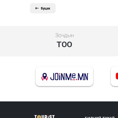
Буцах
Зочдын
ТОО