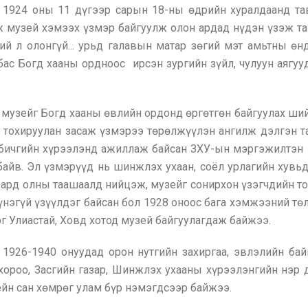
 1924 оны 11 дүгээр сарын 18-ны өдрийн хуралдаанд тав
 музей хэмээх үзмэр байгуулж олон ардад нүдэн үзэж тан
ий л олонгүй... урьд галавын матар зөгий мэт амьтны ө
бас Богд хааны ордноос ирсэн зургийн зүйл, чулуун аягууд 
 музейг Богд хааны өвлийн ордонд өргөтгөн байгуулах ший
д тохируулан засаж үзмэрээ төрөлжүүлэн ангилж дэлгэн 
р бичгийн хүрээлэнд ажиллаж байсан ЗХУ-ын мэргэжилтэн
йв. Эл үзмэрүүд нь шинжлэх ухаан, соёл урлагийн хувьд 
ард олны таашаалд нийцэж, музейг сонирхон үзэгчдийн т
нэгүй үзүүлдэг байсан бол 1928 оноос бага хэмжээний тө
эг Улиастай, Ховд хотод музей байгуулагдаж байжээ.
1926-1940 онуудад орон нутгийн захиргаа, эвлэлийн ба
хороо, Засгийн газар, Шинжлэх ухааны хүрээлэнгийн нэр 
йн сан хөмрөг улам бүр нэмэгдсээр байжээ.