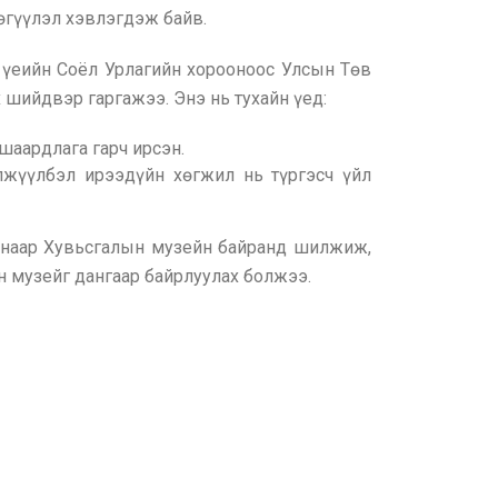
өгүүлэл хэвлэгдэж байв.
 үеийн Соёл Урлагийн хорооноос Улсын Төв
 шийдвэр гаргажээ. Энэ нь тухайн үед:
шаардлага гарч ирсэн.
жүүлбэл ирээдүйн хөгжил нь түргэсч үйл
учнаар Хувьсгалын музейн байранд шилжиж,
н музейг дангаар байрлуулах болжээ.