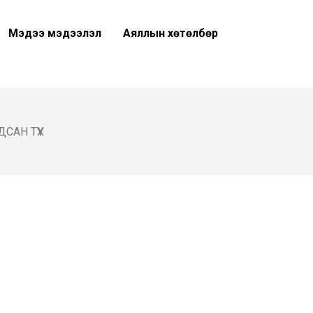
Мэдээ мэдээлэл
Аяллын хөтөлбөр
АН ТҮҮХ