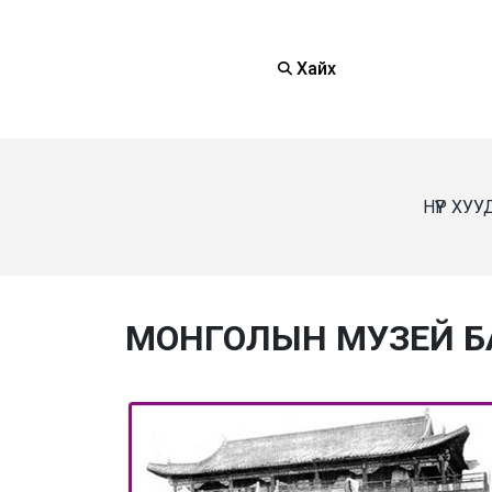
Хайх
НҮҮР ХУ
МОНГОЛЫН МУЗЕЙ БА