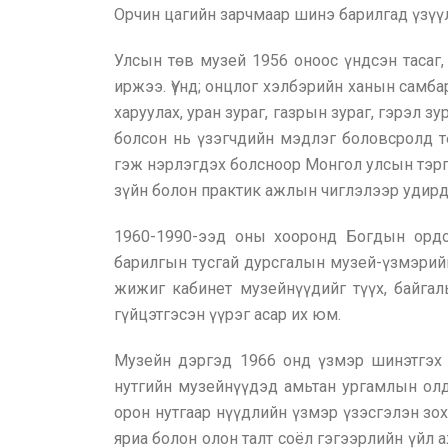
Орчин цагийн зарчмаар шинэ барилгад үзүү
Улсын төв музей 1956 оноос үндсэн тасаг
иржээ. Үүнд; онцлог хэлбэрийн ханын самба
харуулах, уран зураг, газрын зураг, гэрэл 
болсон нь үзэгчдийн мэдлэг боловсролд т
гэж нэрлэгдэх болсноор Монгол улсын тэрг
зүйн болон практик ажлын чиглэлээр удирда
1960-1990-ээд оны хооронд Богдын ордон
барилгын тусгай дурсгалын музей-үзмэрийн
жижиг кабинет музейнүүдийг түүх, байгал
гүйцэтгэсэн үүрэг асар их юм.
Музейн дэргэд 1966 онд үзмэр шинэтгэх 
нутгийн музейнүүдэд амьтан ургамлын олд
орон нутгаар нүүдлийн үзмэр үзэсгэлэн зо
яриа болон олон талт соёл гэгээрлийн үйл 