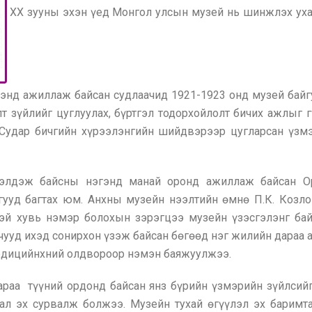
XX зууны эхэн үед Монгол улсын музей нь шинжлэх уха
элэнд ажиллаж байсан судлаачид 1921-1923 онд музей бай
лт зүйлийг цуглуулах, бүртгэл тодорхойлолт бичих ажлыг 
Судар бичгийн хүрээлэнгийн шийдвэрээр цугларсан үзм
рэлдэж байсны нэгэнд манай оронд ажиллаж байсан Ор
ууд багтах юм. Анхны музейн нээлтийн өмнө П.К. Козло
тэй хувь нэмэр болохын зэрэгцээ музейн үзэсгэлэнг бай
чууд ихэд сонирхон үзэж байсан бөгөөд нэг жилийн дараа
едицийнхний олдвороор нэмэн баяжуулжээ.
араа түүний ордонд байсан янз бүрийн үзмэрийн зүйлсий
хал эх сурвалж болжээ. Музейн тухай өгүүлэл эх баримт