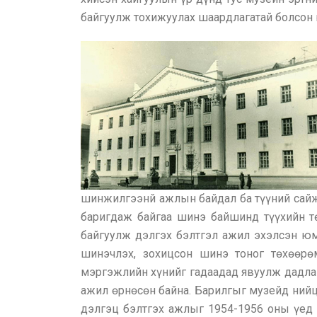
байгуулж тохижуулах шаардлагатай болсон
шинжилгээнй ажлын байдал ба түүний сайжру
баригдаж байгаа шинэ байшинд түүхийн т
байгуулж дэлгэх бэлтгэл ажил эхэлсэн юм
шинэчлэх, зохицсон шинэ тоног төхөөрөм
мэргэжлийн хүнийг гадаадад явуулж дадлаг
ажил өрнөсөн байна. Барилгыг музейд нийцү
дэлгэц бэлтгэх ажлыг 1954-1956 оны үед