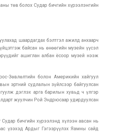
аны төв болох Судар бичгийн хүрээлэнгийн
гуулахад шаардагдах бэлтгэл ажилд анхаарч
гүйцэтгэж байсан нь өнөөгийн музейн үүсэл
эрүүдийг ашиглан албан ёсоор музей нээж
ос-Зөвлөлтийн болон Америкийн хайгуул
вын эртний судлалын зүйлсээр байгуулсан
гуулж дэглэх арга барилын хувьд ч үлгэр
 алдарт жуулчин Рой Эндрюсаар удирдуулсан
г Судар бичгийн хүрээлэнд хүлээн авсан нь
аас үзэхэд Ардыг Гэгээрүүлэх Яамны сайд