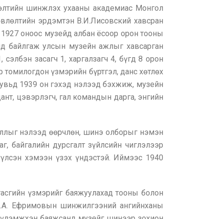
лөлтийн шинжлэх ухааны академиас Монгол
влөлтийн эрдэмтэн В.И.Лисовский хавсран
 1927 оноос музейд албан ёсоор орон тооны
онд байлгаж улсын музейн ажлыг хавсарган
сэлбэн засагч 1, харгалзагч 4, бүгд 8 орон
р томилогдон үзмэрийн бүртгэл, данс хөтлөх
хувьд 1939 он гэхэд нэлээд бэхжиж, музейн
дант, цэвэрлэгч, гал командын дарга, энгийн
аллыг нэлээд өөрчлөн, шинэ олборыг нэмэн
аг, байгалийн дурсгалт зүйлсийн чиглэлээр
үүлсэн хэмээн үзэх үндэстэй. Иймээс 1940
тасгийн үзмэрийг баяжуулахад тооны болон
 И.А. Ефримовын шинжилгээний ангийнханы
ж үлэмжхэн баяжсанд музейг шинээр зохион