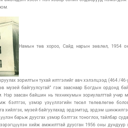
 юм.
Намын төв хороо, Сайд нарын зөвлөл, 1954 
улах зорилтын тухай илтгэлийг авч хэлэлцээд (464 /46-р 
өв музей байгуулсугай” гэж зааснаар Богдын ордонд ба
. Нэр заасан байшин нь техникумын зориулалттай учир му
ж бэлтгэх, үзмэр үзүүллэгийн төсөл төлөвлөгөө боло
а хийлгэх, музей байгуулахад эрдэмтэд, эрдэм шинжилгэ
үлэн барьж дуусгах үзмэр бэлтгэх тоноглох, тайлбар суда
 зэрэгцүүлэн хийж амжилттай дуусган 1956 оны дундуур 