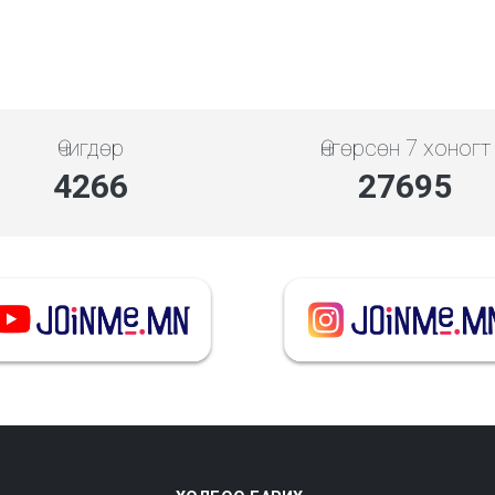
Өчигдөр
Өнгөрсөн 7 хоногт
5119
33234