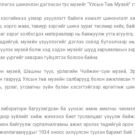
ллэгээ шинэчлэн дэглэсэн тус музейг “Улсын Төв Музей” г
, хэсгийнхээ үзмэр үзүүллэгт байнга нэмэлт шинэчлэлт 
р, хорго жааз, тавиур зэргийг шинэ зураг төслөөр хийх, б
зураг зэрэг холбогдох материалаар нь баяжуулж утга агуулга
өдийгүй, музейн үзүүллэгийг дэглэх соёлд бүтээлчээр 
үүлэх музей болж хэд хэдэн музейг шууд харъяалахын зэ
х үүргийг хавсран гүйцэтгэх болсон байна.
 музей, Шашны түүх, урлагийн Чойжин–сүм музей, Эрд
 газрууд Улсын төв музейн салбарууд болон ажилласан т
ь, урлаг, угсаатны зүйн булан хэсэгтэйгээр өргөтгөж ш
лаборатори багуулагдсан ба үүнээс өмнө амьтны чихмэл 
вор зүйлийг хийж жинхэнэ биет туслалцааг үзүүлж байжэ
хион байгуулж сурталчилгааны ажил эрхлэх төдийгүй орон 
ажиллагаануудыг 1934 оноос эхлүүлсэн түүхэн баримт бий.