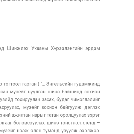
онд Шинжлэх Ухааны Хүрээлэнгийн эрдэм
тогтоол гарган ) “... Энгельсийн гудамжинд
йсан музейг нүүлгэн шинэ байшинд зохион
зейд тохируулан засах, будаг чимэглэлийг
всруулах, музейг зохион байгуулж дэглэх
эний ажилтан нарыг татан оролцуулах зэрэг
лгааг боловсруулах, шинэ тоноглол, стенд –
музейг нээж олон түмэнд үзүүлж эхэлжээ.