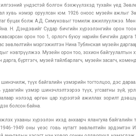
жилгээний үндэстэй болгон бэхжүүлэхэд тухайн үед Зөв
ал хувь нэмэр оруулсан юм. 1926 оноос музейн ажлыг Зө
утаг буцах болж А.Д. Симуковыг томилж ажиллуулжээ. Мөн
йна. Н. Дэндэвийг Судар бичгийн хүрээлэнгийн орон то
всарсан орон тоо 1, орлогч буюу нарийн бичгийн дарга 1, 
аас зөвлөлтийн мэргэжилтэн Нина Тубянская музейн даргаа
удыг нэвтрүүлжээ. Музейн орон тоо, зохион байгуулалтын 
 дарга, бүртгэгч, музей тайлбарлагч, музейн засагч, комен
 шинэчилж, түүх байгалийн үзмэрийн тогтолцоо, дэс дара
 удаагийн үзмэр шинэчлэлтээрээ түүх, угсаатны зүй, урл
лалаар нэлээд өргөн цар хүрээтэй ажиллах зорилт дэвш
дэх болсон байна.
жлэх ухааны хүрээлэн ихэд анхаарч ялангуяа байгалийн 
э 1946-1949 оны үеэс говь нутагт зөвлөлтийн эрдэмтэн
ний амьтадын хэсэгт нэн ховор сонин олдворууд нэмэгдэ