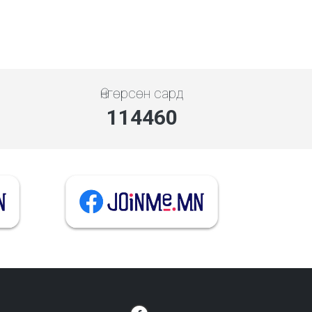
Өнгөрсөн сард
137352