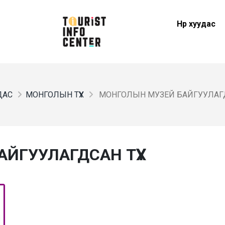
Нүүр хуудас
УДАС
МОНГОЛЫН ТҮҮХ
МОНГОЛЫН МУЗЕЙ БАЙГУУЛАГДС
ЙГУУЛАГДСАН ТҮҮХ