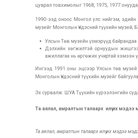
цуврал товхимолыг 1968, 1975, 1977 онууд
1990-ээд оноос Монгол улс нийгэм, эдийн
музейг Монголын Үндэсний түүхийн музей, Б
Улсын Төв музейн үзмэрүүд байрандаа б
Дэлхийн хөгжилтэй орнуудын жишгээ
ажиллагаа нь өргөжих учиртай хэмээн 
Ингээд 1991 оны эцсээр Улсын төв музей 
Монголын Үндэсний түүхийн музейг байгуула
Эх сурвалж: ШУА Түүхийн хүрээлэнгийн суд
Та аялал, амралтын талаарх илүү их мэдээ
Та аялал, амралтын талаарх илүү их мэдээ мэ