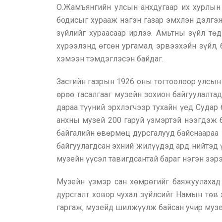
О.Жамъянгийн улсын анхдугаар их хурлын
бодисыг хурааж нэгэн газар эмхлэн дэлгэж
зүйлийг хураасаар ирлээ. Амьтны зүйл төд
хүрээлэнд өгсөн ургамал, эрвээхэйн зүйл, 
хэмээн тэмдэглэсэн байдаг.
Засгийн газрын 1926 оны тогтоолоор улсын
өрөө тасалгааг музейн зохион байгуулалта
дараа түүний эрхлэгчээр тухайн үед Суда
анхны музей 200 гаруй үзмэртэй нээгдэж ба
байгалийн өвөрмөц дурсгалууд байснаараа 
байгуулагдсан эхний жилүүдэд ард нийтэд ү
музейн үүсэл тавигдсантай бараг нэгэн зэр
Музейн үзмэр сан хөмрөгийг баяжуулахад 
дурсгалт ховор чухал зүйлсийг Намын төв 
гаргаж, музейд шилжүүлж байсан учир музе