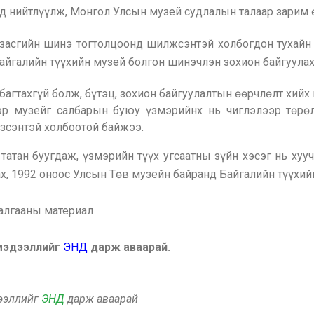
ад нийтлүүлж, Монгол Улсын музей судлалын талаар зарим 
 засгийн шинэ тогтолцоонд шилжсэнтэй холбогдон тухайн
айгалийн түүхийн музей болгон шинэчлэн зохион байгуулах
агтахгүй болж, бүтэц, зохион байгуулалтын өөрчлөлт хийх 
р музейг салбарын буюу үзмэрийнх нь чиглэлээр төрөл
үзсэнтэй холбоотой байжээ.
татан буугдаж, үзмэрийн түүх угсаатны зүйн хэсэг нь ху
х, 1992 оноос Улсын Төв музейн байранд Байгалийн түүхий
алгааны материал
 мэдээллийг
ЭНД
дарж аваарай.
дээллийг
ЭНД
дарж аваарай