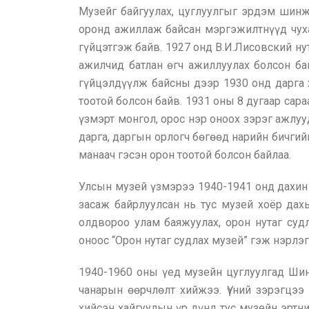
Музейг байгуулах, цуглуулгыг эрдэм шин
оронд ажиллаж байсан мэргэжилтнүүд чух
гүйцэтгэж байв. 1927 онд В.И.Лисовский н
ажилчид батлан өгч ажиллуулах болсон ба
гүйцэлдүүлж байсны дээр 1930 онд дарга ха
тоотой болсон байв. 1931 оны 8 дугаар сар
үзмэрт монгол, орос нэр оноох зэрэг ажлу
дарга, даргын орлогч бөгөөд нарийн бичгийн
манаач гэсэн орон тоотой болсон байлаа.
Улсын музей үзмэрээ 1940-1941 онд дахин
засаж байрлуулсан нь тус музей хоёр дахь
олдвороо улам баяжуулах, орон нутаг суд
оноос “Орон нутаг судлах музей” гэж нэрлэг
1940-1960 оны үед музейн цуглуулгад Шин
чанарын өөрчлөлт хийжээ. Үүний зэрэгцэ
хийсэн хайгуулын үр дүнд тус музейн эрт