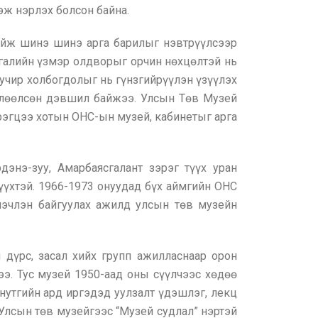
эж нэрлэх болсон байна.
хийж шинэ шинэ арга барилыг нэвтрүүлсээр
айгалийн үзмэр олдворыг орчин нөхцөлтэй нь
, учир холбогдолыг нь гүнзгийрүүлэн үзүүлэх
нөлөөлсөн дэвшил байжээ. Улсын Төв Музей
рэгцээ хотын ОНС-ын музей, кабинетыг арга
энэ-зуу, Амарбаясгалант зэрэг түүх уран
үүхтэй. 1966-1973 онуудад бүх аймгийн ОНС
инэчлэн байгуулах ажилд улсын төв музейн
дүрс, засал хийх групп ажилласнаар орон
э. Тус музей 1950-аад оны сүүлчээс хөдөө
нутгийн ард иргэдэд уулзалт үдэшлэг, лекц
 Улсын төв музейгээс “Музей судлал” нэртэй