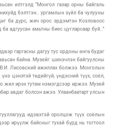
ьсан илтгэлд “Монгол газар орны байгаль
ихуйд бэлтгэн... ургамлын зүйл ба чулууны
ндөг ба дүрс, жич орос эрдэмтэн Козловоос
ба адгуусан амьтны биес цугларсаар буй...”
двэр гаргасны дагуу тус ордоны өнгө будаг
тавьсан байна. Музейг шинэчлэн байгуулсны
 В.И. Лисовский ажиллах болжээ. Монголын
үнэ цэнэтэй төдийгүй, үндэсний түүх, соёл,
оо жил ирэх тутам нэмэгдсээр иржээ. Музей
лбөр авдаг болсон ажээ. Улаанбаатарт улсын
йгууллагууд идэвхтэй оролцож түүх соёлын
дээр ирүүлж байсныг тухай бүрд нь тогтоол