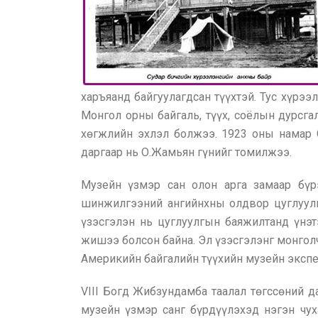
харъяанд байгуулагдсан түүхтэй. Тус хүрэ
Монгол орны байгаль, түүх, соёлын дурсга
хөгжлийн эхлэл болжээ. 1923 оны намар 
даргаар нь О.Жамьян гүнийг томилжээ.
Музейн үзмэр сан олон арга замаар бү
шинжилгээний ангийнхны олдвор цуглуулг
үзэсгэлэн нь цуглуулгын баяжилтанд үнэ
жишээ болсон байна. Эл үзэсгэлэнг монгол
Америкийн байгалийн түүхийн музейн эксп
VIII Богд Жибзундамба таалал төгссөний д
музейн үзмэр санг бүрдүүлэхэд нэгэн чу