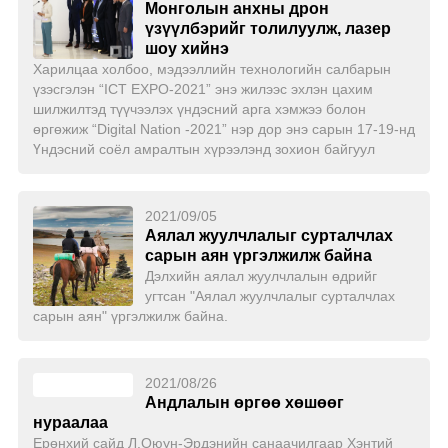
Монголын анхны дрон
үзүүлбэрийг толилуулж, лазер
шоу хийнэ
Харилцаа холбоо, мэдээллийн технологийн салбарын
үзэсгэлэн “ICT EXPO-2021” энэ жилээс эхлэн цахим
шилжилтэд түүчээлэх үндэсний арга хэмжээ болон
өргөжиж “Digital Nation -2021” нэр дор энэ сарын 17-19-нд
Үндэсний соёл амралтын хүрээлэнд зохион байгуул
2021/09/05
Аялал жуулчлалыг сурталчлах
сарын аян үргэлжилж байна
Дэлхийн аялал жуулчлалын өдрийг
угтсан "Аялал жуулчлалыг сурталчлах
сарын аян" үргэлжилж байна.
2021/08/26
Андлалын өргөө хөшөөг
нураалаа
Ерөнхий сайд Л.Оюун-Эрдэнийн санаачилгаар Хэнтий