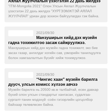
Аялал Жуулчлалын үзэсгэлэн 22 дахь жилдээ
"ITM-Mongolia 2021" Олон Улсын Аялал Жуулчлалын
үзэсгэлэн 22 дахь жилдээ "ХҮРТЭЭМЖТЭЙ АЯЛАЛ
ЖУУЛЧЛАЛ" уриан дор зохион байгуулагдах гэж байна.
2021/09/30
Манзуширын хийд дэх музейн
гадна тохижилтоо засаж сайжруулжээ.
Манзуширын хийд дэх музейн гадна тохижилт, эко бие
засах газар, ангилдаг хогийн сав, үзмэрийн танилцуулга
болон хамгаалалтын бүсийг хийж тохижуулжээ.
2021/09/30
“Чингис хаан" музейн барилга
дуусч, улсын комисс хүлээн авчээ
Музейн барилга нь 20500 кв.м талбайтай, есөн давхар
бүхий олон улсын стандартыг хангасан, судалгаа-
сургалт-танин мэдэхүй -соён гэгээрлийн цогцолбор
байхаар төлөвлөсөн байна.