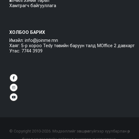
Үйлчилгээний төрөл
Хамтрагч байгууллага
ХОЛБОО БАРИХ
Имэйл: info@joinme.mn
Хаяг: 5-р хороо Tedy төвийн баруун талд MOffice 2 давхарт
Утас: 7744 3939
© Copyright 2010-
2026
. Мэдээллийг зөвшөөрөлгүйгээр хуулбарлан өөр