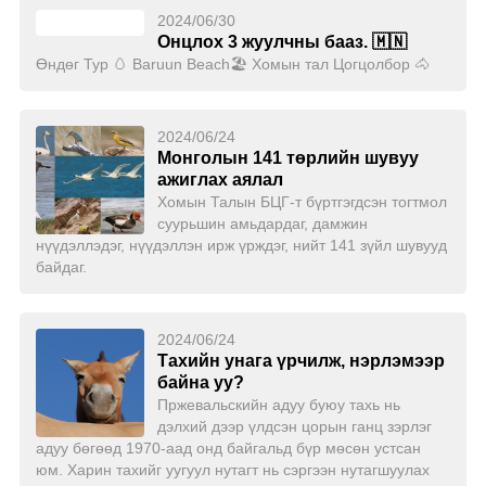
2024/06/30
Онцлох 3 жуулчны бааз. 🇲🇳
Өндөг Тур 🥚 Baruun Beach🏖️ Хомын тал Цогцолбор 🐴
2024/06/24
Монголын 141 төрлийн шувуу
ажиглах аялал
Хомын Талын БЦГ-т бүртгэгдсэн тогтмол
суурьшин амьдардаг, дамжин
нүүдэллэдэг, нүүдэллэн ирж үрждэг, нийт 141 зүйл шувууд
байдаг.
2024/06/24
Тахийн унага үрчилж, нэрлэмээр
байна уу?
Пржевальскийн адуу буюу тахь нь
дэлхий дээр үлдсэн цорын ганц зэрлэг
адуу бөгөөд 1970-аад онд байгальд бүр мөсөн устсан
юм. Харин тахийг уугуул нутагт нь сэргээн нутагшуулах