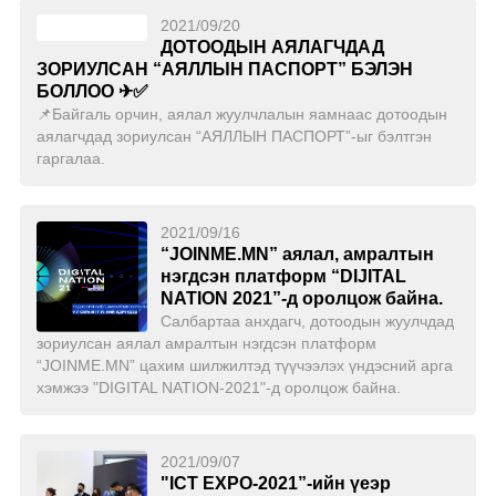
2021/09/20
ДОТООДЫН АЯЛАГЧДАД
ЗОРИУЛСАН “АЯЛЛЫН ПАСПОРТ” БЭЛЭН
БОЛЛОО ✈✅
📌Байгаль орчин, аялал жуулчлалын яамнаас дотоодын
аялагчдад зориулсан “АЯЛЛЫН ПАСПОРТ”-ыг бэлтгэн
гаргалаа.
2021/09/16
“JOINME.MN” аялал, амралтын
нэгдсэн платформ “DIJITAL
NATION 2021”-д оролцож байна.
Салбартаа анхдагч, дотоодын жуулчдад
зориулсан аялал амралтын нэгдсэн платформ
“JOINME.MN” цахим шилжилтэд түүчээлэх үндэсний арга
хэмжээ "DIGITAL NATION-2021"-д оролцож байна.
2021/09/07
"ICT EXPO-2021”-ийн үеэр