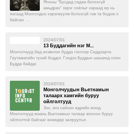
Японы "Бусдад садаа болохгүй
амьдрах" зэрэг соёлыг хараад ер нь
яагаад Монголдоо хэрэгжүүлж болохгүй гэж та бодож л
байсан ...
2024/07/01
13 Буддагийн нэг М...
Монголчууд бид ихэвчлэн будда гэхлээр Сиддхарта
Гаутамагийн тухай боддог. Гэхдээ Буддын шашинд олон
Будда байдаг.
2024/07/01
Монголчуудын Вьетнамын
талаарх хамгийн буруу
ойлголтууд
Зээ, энэ сайхан өдрийн мэнд.
Монголчууд маань Вьетнамын талаар жоохон буруу
ойлголтой байгааг өнөөдөр залруулъя.