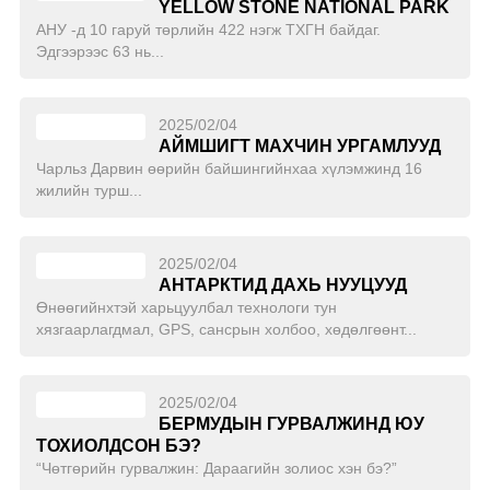
YELLOW STONE NATIONAL PARK
АНУ -д 10 гаруй төрлийн 422 нэгж ТХГН байдаг.
Эдгээрээс 63 нь...
2025/02/04
АЙМШИГТ МАХЧИН УРГАМЛУУД
Чарльз Дарвин өөрийн байшингийнхаа хүлэмжинд 16
жилийн турш...
2025/02/04
АНТАРКТИД ДАХЬ НУУЦУУД
Өнөөгийнхтэй харьцуулбал технологи тун
хязгаарлагдмал, GPS, сансрын холбоо, хөдөлгөөнт...
2025/02/04
БЕРМУДЫН ГУРВАЛЖИНД ЮУ
ТОХИОЛДСОН БЭ?
“Чөтгөрийн гурвалжин: Дараагийн золиос хэн бэ?”