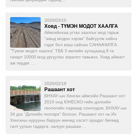
2020/03/10
Ховд - ТҮМЭН МОДОТ ХААЛГА
Аймгийнхаа угтах хаалгыг мод тарьж
“амьд модон хэрэм” байгуулж хийнэ
гэдэг бол маш сайхан САНААЧИЛГА.
“Түмэн модот хаалга” ТББ 3 жилийн хугацаанд 8 га
газарт 10000 мод ургуулах зорилго тавьжээ. Ховд аймагт
аж төрдөг ...
2020/02/18
Рашаант хот
БНХАУ-ын Хянган аймгийн Рашаант хот
2019 онд ЮНЕСКО-гийн дэлхийн
геологийн паркаар сонгогдож, БНХАУ-ын
34 дэх “Дэлхийн геопарк” болсон. Рашаант хот нь Их
Хянганы нурууны баруун өмнөд хэсэгт оршдог бөгөөд
галт уулын гадарга, халуун рашаан ...