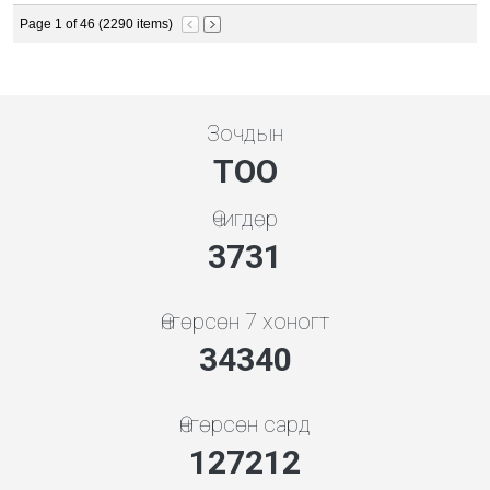
Page 1 of 46 (2290 items)
Зочдын
ТОО
Өчигдөр
3998
Өнгөрсөн 7 хоногт
36793
Өнгөрсөн сард
136299