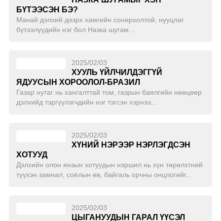
БҮТЭЭСЭН БЭ?
Манай дэлхий дээрх хамгийн сонирхолтой, нууцлаг
бүтээлүүдийн нэг бол Назка шугам...
2025/02/03
ХУУЛЬ ҮЙЛЧИЛДЭГГҮЙ
ЯДУУСЫН ХОРООЛОЛ-БРАЗИЛ
Газар нутаг нь хангалттай том, газрын баялгийн нөөцөөр
дэлхийд тэргүүлэгчдийн нэг тэгсэн хэрнээ...
2025/02/03
ХҮНИЙ НЭРЭЭР НЭРЛЭГДСЭН
ХОТУУД
Дэлхийн олон янзын хотуудын нэршил нь хүн төрөлхтний
түүхэн замнал, соёлын өв, байгаль орчны онцлогийг...
2025/02/03
ЦЫГАНУУДЫН ГАРАЛ ҮҮСЭЛ