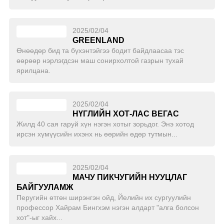
2025/02/04
GREENLAND
Өнөөдөр бид та бүхэнтэйгээ бодит байдлаасаа тэс
өөрөөр нэрлэгдсэн маш сонирхолтой газрын тухай
ярилцана.
2025/02/04
НҮГЛИЙН ХОТ-ЛАС ВЕГАС
Жилд 40 сая гаруй хүн нэгэн хотыг зорьдог. Энэ хотод
ирсэн хүмүүсийн ихэнх нь өөрийн өдөр тутмын...
2025/02/04
МАЧУ ПИКЧУГИЙН НУУЦЛАГ
БАЙГУУЛАМЖ
Перугийн өтгөн ширэнгэн ойд, Йелийн их сургуулийн
профессор Хайрам Бингхэм нэгэн алдарт "алга болсон
хот"-ыг хайх...