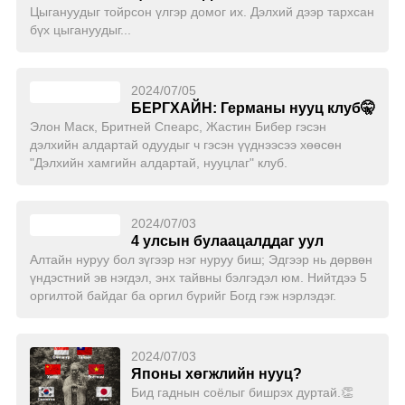
Цыгануудыг тойрсон үлгэр домог их. Дэлхий дээр тархсан
бүх цыгануудыг...
2024/07/05
БЕРГХАЙН: Германы нууц клуб🤫
Элон Маск, Бритней Спеарс, Жастин Бибер гэсэн
дэлхийн алдартай одуудыг ч гэсэн үүднээсээ хөөсөн
"Дэлхийн хамгийн алдартай, нууцлаг" клуб.
2024/07/03
4 улсын булаацалддаг уул
Алтайн нуруу бол зүгээр нэг нуруу биш; Эдгээр нь дөрвөн
үндэстний эв нэгдэл, энх тайвны бэлгэдэл юм. Нийтдээ 5
оргилтой байдаг ба оргил бүрийг Богд гэж нэрлэдэг.
2024/07/03
Японы хөгжлийн нууц?
Бид гаднын соёлыг бишрэх дуртай.👏