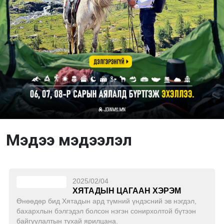
Мэдээ мэдээлэл
2025/02/04
ХЯТАДЫН ЦАГААН ХЭРЭМ
Өнөөдөр бид Хятадын ард түмний үндэсний эв нэгдэл,
бахархлын бэлгэдэл болсон нэгэн сонирхолтой бүтээн
байгуулалтын тухай ярилцана.