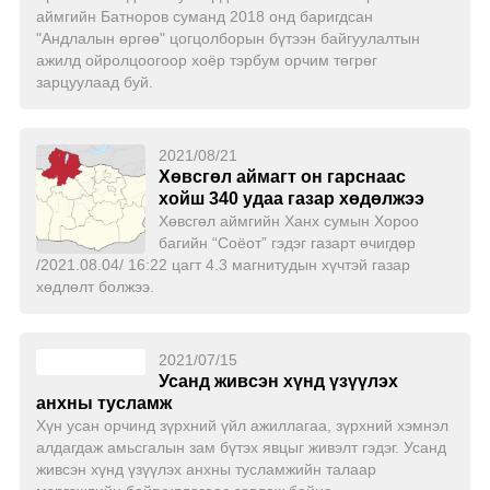
аймгийн Батноров суманд 2018 онд баригдсан
"Андлалын өргөө" цогцолборын бүтээн байгуулалтын
ажилд ойролцоогоор хоёр тэрбум орчим төгрөг
зарцуулаад буй.
2021/08/21
Хөвсгөл аймагт он гарснаас
хойш 340 удаа газар хөдөлжээ
Хөвсгөл аймгийн Ханх сумын Хороо
багийн “Соёот” гэдэг газарт өчигдөр
/2021.08.04/ 16:22 цагт 4.3 магнитудын хүчтэй газар
хөдлөлт болжээ.
2021/07/15
Усанд живсэн хүнд үзүүлэх
анхны тусламж
Хүн усан орчинд зүрхний үйл ажиллагаа, зүрхний хэмнэл
алдагдаж амьсгалын зам бүтэх явцыг живэлт гэдэг. Усанд
живсэн хүнд үзүүлэх анхны тусламжийн талаар