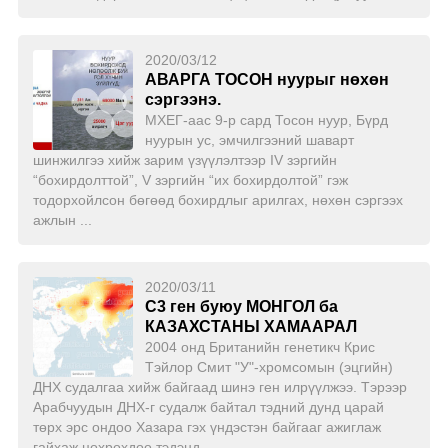
2020/03/12
АВАРГА ТОСОН нуурыг нөхөн
сэргээнэ.
МХЕГ-аас 9-р сард Тосон нуур, Бүрд
нуурын ус, эмчилгээний шаварт
шинжилгээ хийж зарим үзүүлэлтээр IV зэргийн
“бохирдолттой”, V зэргийн “их бохирдолтой” гэж
тодорхойлсон бөгөөд бохирдлыг арилгах, нөхөн сэргээх
ажлын ...
2020/03/11
С3 ген буюу МОНГОЛ ба
КАЗАХСТАНЫ ХАМААРАЛ
2004 онд Британийн генетикч Крис
Тэйлор Смит "У"-хромсомын (эцгийн)
ДНХ судалгаа хийж байгаад шинэ ген илрүүлжээ. Тэрээр
Арабчуудын ДНХ-г судалж байтал тэдний дунд царай
төрх эрс ондоо Хазара гэх үндэстэн байгааг ажиглаж
гайхаж цөхрөхдөө тэдэнд ...