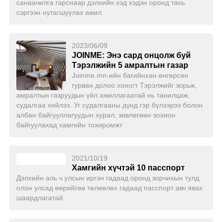
санаачилга гарснаар дэлхийн хэд хэдэн оронд тахь
сэргээн нутагшуулах ажил
2023/06/09
JOINME: Энэ сард онцолж буй
Тэрэлжийн 5 амралтын газар
Joinme.mn-ийн багийнхан өнгөрсөн
гурван долоо хоногт Тэрэлжийг зорьж,
амралтын газруудын үйл ажиллагаатай нь танилцаж,
судалгаа хийлээ. Уг судалгааны дүнд гэр бүлээрээ болон
албан байгууллагуудын хурал, зөвлөгөөн зохион
байгуулахад хамгийн тохиромжт
2021/10/19
Хамгийн хүчтэй 10 пасспорт
Дэлхийн аль ч улсын иргэн гадаад оронд зорчихын тулд
олон улсад өөрийгөө төлөөлөх гадаад пасспорт авч явах
шаардлагатай.