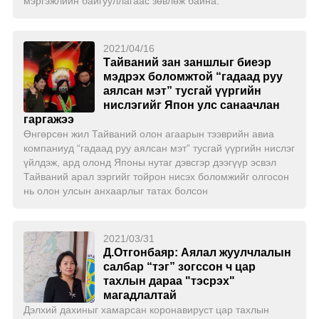
мэргэжлийн байгууллагаас зөвлөж байна.
2021/04/16
Тайваний зан заншлыг биеэр
мэдрэх боломжтой “гадаад руу
аялсан мэт” тусгай үүргийн
нислэгийг Япон улс санаачлан
гаргажээ
Өнгөрсөн жил Тайваний олон агаарын тээврийн авиа
компаниуд “гадаад руу аялсан мэт” тусгай үүргийн нислэг
үйлдэж, ард олонд Японы нутаг дэвсгэр дээгүүр эсвэл
Тайваний арал зэргийг тойрон нисэх боломжийг олгосон
нь олон улсын анхаарлыг татах болсон
2021/03/31
Д.Отгонбаяр: Аялал жуулчлалын
салбар “тэг” зогссон ч цар
тахлын дараа "тэсрэх"
магадлалтай
Дэлхий дахиныг хамарсан коронавируст цар тахлын