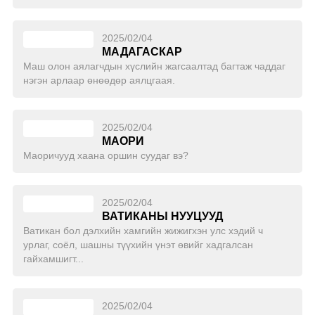
2025/02/04
МАДАГАСКАР
Маш олон аялагчдын хүслийн жагсаалтад багтаж чаддаг
нэгэн арлаар өнөөдөр аялцгаая.
2025/02/04
МАОРИ
Маоричууд хаана оршин суудаг вэ?
2025/02/04
ВАТИКАНЫ НУУЦУУД
Ватикан бол дэлхийн хамгийн жижигхэн улс хэдий ч
урлаг, соёл, шашны түүхийн үнэт өвийг хадгалсан
гайхамшигт...
2025/02/04