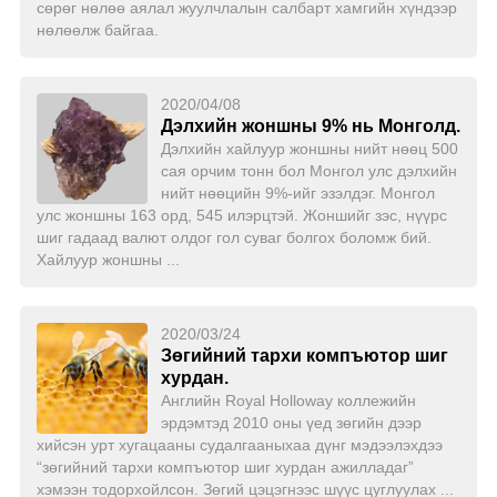
сөрөг нөлөө аялал жуулчлалын салбарт хамгийн хүндээр
нөлөөлж байгаа.
2020/04/08
Дэлхийн жоншны 9% нь Монголд.
Дэлхийн хайлуур жоншны нийт нөөц 500
сая орчим тонн бол Монгол улс дэлхийн
нийт нөөцийн 9%-ийг эзэлдэг. Монгол
улс жоншны 163 орд, 545 илэрцтэй. Жоншийг зэс, нүүрс
шиг гадаад валют олдог гол суваг болгох боломж бий.
Хайлуур жоншны ...
2020/03/24
Зөгийний тархи компъютор шиг
хурдан.
Английн Royal Holloway коллежийн
эрдэмтэд 2010 оны үед зөгийн дээр
хийсэн урт хугацааны судалгааныхаа дүнг мэдээлэхдээ
“зөгийний тархи компъютор шиг хурдан ажилладаг”
хэмээн тодорхойлсон. Зөгий цэцэгнээс шүүс цуглуулах ...