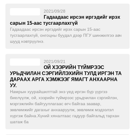
2021/09/28
Гадаадаас ирсэн иргэдийг ирэх
сарын 15-аас тусгаарлахгүй
Гадаадаас ирсэн иргэдийг ирэх сарын 15-аас
тусгаарлахгүй, онгоцны буудал дээр ПГУ шинжилгээ авч
шууд нэвтрүүлнэ.
2021/09/21
ОЙ ХЭЭРИЙН ТҮЙМРЭЭС
УРЬДЧИЛАН СЭРГИЙЛЭХИЙН ТУЛД ИРГЭН ТА
ДАРААХ АРГА ХЭМЖЭЭГ ЯМАГТ АНХААРНА
УУ.
Намрын хуурайшилттай энэ үед иргэн бүр үүргээ
биелүүлж, ой, хээрийн түймрээс урьдчилан сэргийлэн,
мэргэжлийн байгууллагаас өгч байгаа заавар,
зөвлөмжийг дагахыг анхааруулж, зөвлөмж мэдээлэл
хүргэж байна.Хүний хяналтаас гадуур байгальд тархан
шатаж ба