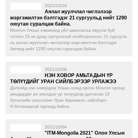
2021/10/16
Аялал жуулчлал чиглэлээр
мэргэжилтэн бэлтгэдэг 21 сургуульд нийт 1290
оюутан суралцаж байна.
Монгол Улсын хэмжээнд үйл ажиллагаа явуулж буй
голлох 25 их дээд сургуультай холбогдсоноос 21 сургууль
нь аялал жуулчлал чиглэлээр мэргэжилтэн бэлтгэдэг
бөгөөд нийт 1290 оюутан суралцаж байна.
2021/10/06
НЭН ХОВОР АМЬТАДЫН ҮР
ТӨЛҮҮДИЙГ УРАН СИЙЛБЭРЭЭР УРЛАЖЭЭ
Дэлхийд нэн ховордож Улаан номд орсон Монгол оронд
амьдардаг ан амьтдын үр төлүүдээр дагнасан 19
бүтээлийн үзэсгэлэнг Уран барималч, сийлбэрч
Н.Алтаншагай гаргаад байна.
2021/10/04
"ITM-Mongolia 2021" Олон Улсын