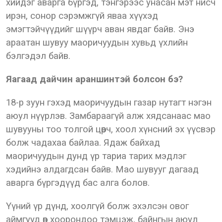
хийдэг аварга бүргэд, тэнгэрээс унасан мэт нисч
ирэн, сонор сэрэмжгүй яваа хүүхэд
эмэгтэйчүүдийг шүүрч аван явдаг байв. Энэ
араатан шувуу маоричуудын хувьд үхлийн
бэлгэдэл байв.
Яагаад дайчин араншинтэй болсон бэ?
18-р зуун гэхэд маоричуудын газар нутагт нэгэн
аюул нүүрлэв. Замбараагүй алж хядсанаас мао
шувууны тоо толгой цөөрч, хоол хүнсний эх үүсвэр
болж чадахаа байлаа. Ядаж байхад
маоричуудын дунд үр тариа тарих мэдлэг
хэдийнэ алдагдсан байв. Мао шувууг дагаад
аварга бүргэдүүд бас алга болов.
Үүний үр дүнд, хоолгүй болж эхэлсэн овог
аймгууд өөр хоорондоо тэмцэж, байнгын аюул