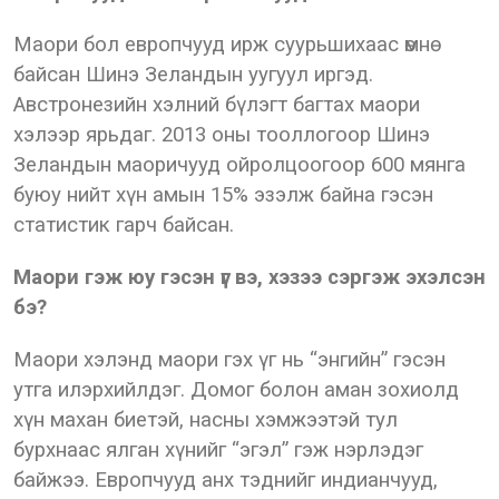
Маори бол европчууд ирж суурьшихаас өмнө
байсан Шинэ Зеландын уугуул иргэд.
Австронезийн хэлний бүлэгт багтах маори
хэлээр ярьдаг. 2013 оны тооллогоор Шинэ
Зеландын маоричууд ойролцоогоор 600 мянга
буюу нийт хүн амын 15% эзэлж байна гэсэн
статистик гарч байсан.
Маори гэж юу гэсэн үг вэ, хэзээ сэргэж эхэлсэн
бэ?
Маори хэлэнд маори гэх үг нь “энгийн” гэсэн
утга илэрхийлдэг. Домог болон аман зохиолд
хүн махан биетэй, насны хэмжээтэй тул
бурхнаас ялган хүнийг “эгэл” гэж нэрлэдэг
байжээ. Европчууд анх тэднийг индианчууд,