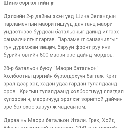
Шинэ сэргэлтийн үе
Дэлхийн 2-р дайны эхэн үед Шинэ Зеландын
парламентын маори гишүүд дан ганц маори
үндэстнээс бүрдсэн батальоныг дайнд илгээх
санаалчилгыг гаргав. Парламент санаачилгыг
тун дурамжан зөвшөөрч, баруун фронт руу янз
бүрийн овгийн 800 маори эрс дайнд мордов.
28-р батальон буюу “Маори батальон”
Холбоотны цэргийн бүрэлдэхүүн багтаж Крит
арал дээр хэд хэдэн удаа гардан тулалдаанд
оров. Критын тулалдаанд холбоотнууд ялагдал
хүлээсэн ч, маоричууд эрэлхэг зоригтой дайчин
эрс болохоо харуулж чадсан юм.
Дараа нь Маори батальон Итали, Грек, Хойд