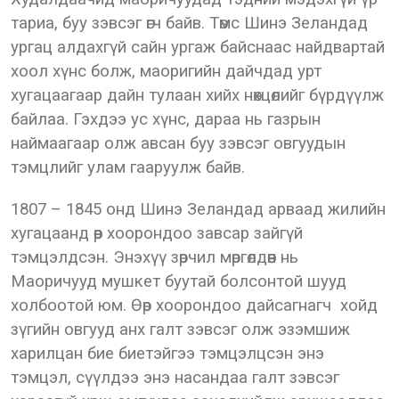
тариа, буу зэвсэг өгч байв. Төмс Шинэ Зеландад
ургац алдахгүй сайн ургаж байснаас найдвартай
хоол хүнс болж, маоригийн дайчдад урт
хугацаагаар дайн тулаан хийх нөхцөлийг бүрдүүлж
байлаа. Гэхдээ ус хүнс, дараа нь газрын
наймаагаар олж авсан буу зэвсэг овгуудын
тэмцлийг улам гааруулж байв.
1807 – 1845 онд Шинэ Зеландад арваад жилийн
хугацаанд өөр хоорондоо завсар зайгүй
тэмцэлдсэн. Энэхүү зөрчил мөргөлдөөн нь
Маоричууд мушкет буутай болсонтой шууд
холбоотой юм. Өөр хоорондоо дайсагнагч хойд
зүгийн овгууд анх галт зэвсэг олж эзэмшиж
харилцан бие биетэйгээ тэмцэлцсэн энэ
тэмцэл, сүүлдээ энэ насандаа галт зэвсэг