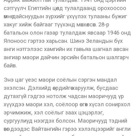
Африк амжилттай тулалдав. 1941 онд цэргийн
сэтгүүлч Египтийн цөлд тулалдаанд орохоосоо
өмнө дайснуудын зүрхийг үхүүлэх тулааны бүжиг
хакуг хийж байгааг түүхэнд мөнхөлсөн. 28-р
батальон олон газар тулалдаж явсаар 1946 онд
Японоос гэртээ харьсан. Шинэ Зеландын бүх
анги нэтгэлээс хамгийн их гавьяа шагнал авсан
ангиар маори дайчин эрсийн батальон шалгарч
байв.
Энэ цаг үеэс маори соёлын сэргэн мандал
эхэлсэн. Дэлхийд өөсрдийгөө харуулж, бусдаас
дутахгүй гэдгээ нотолж чадсан маоричууд үр
хүүхдээ маори хэл, соёлоор өсгөх хүсэл сонирхол
эрчимжиж, хэл соёлыг заах цэцэрлэг,
сургуулиуд нээгдэх болсон. Маоричууд тэдний
өвөг дээдэс Вайтангийн гэрээ хэлэлцээрийг англи