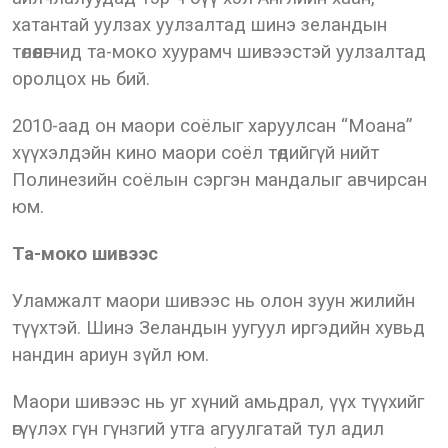
хатантай уулзах уулзалтад шинэ зеландын
төлөөлөгчид та-моко хуурамч шивээстэй уулзалтад
оролцох нь бий.
2010-аад он маори соёлыг харуулсан “Моана”
хүүхэлдэйн кино маори соёл төдийгүй нийт
Полинезийн соёлын сэргэн мандалыг авчирсан
юм.
Та-моко шивээс
Уламжалт маори шивээс нь олон зуун жилийн
түүхтэй. Шинэ Зеландын уугуул иргэдийн хувьд
нандин ариун зүйл юм.
Маори шивээс нь уг хүний амьдрал, үүх түүхийг
өгүүлэх гүн гүнзгий утга агуулгатай тул адил