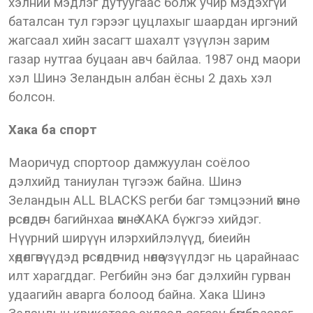
хэлний мэдлэг дутуугаас болж учир мэдэхгүй
баталсан тул гэрээг цуцлахыг шаардан иргэний
жагсаал хийн засагт шахалт үзүүлэн зарим
газар нутгаа буцаан авч байлаа. 1987 онд маори
хэл Шинэ Зеландын албан ёсны 2 дахь хэл
болсон.
Хака ба спорт
Маоричуд спортоор дамжуулан соёлоо
дэлхийд таниулан түгээж байна. Шинэ
Зеландын ALL BLACKS регби баг тэмцээний өмнө
өрсөлдөгч багийнхаа өмнө ХАКА бүжгээ хийдэг.
Нүүрний ширүүн илэрхийлэлүүд, биеийн
хөдөлгөөнүүдэд өрсөлдөгчид нөлөө үзүүлдэг нь царайнаас
илт харагддаг. Регбийн энэ баг дэлхийн гурван
удаагийн аварга болоод байна. Хака Шинэ