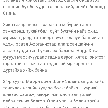
Зеландын крикетаас эхлээд сагсан бөмбөг зэрэг
спортын бүх багуудын заавал хийдэг үйл болоод
байна.
Хака газар авахын хэрээр янз бүрийн арга
хэмжээнд, тухайлбал, сүйт бүсгүйн найз охид
хуриман дээр, тэтгэвэрт суух гэж буй багшийгаа
үдэж, эсвэл Афрганистад алагдсан дайчин
эрсээ хүндэтгэн бүжиглэх болжээ. Өнөөдөр Хакаг
уугуул маоричуудаас гадна европ, хятад, энэтхэг
гаралтай цагаач нар тэдэнтэй мөр зэрэгцэн
дуртайяа хийж байна.
21-р зуунд Маори соёл Шинэ Зеландыг дэлхийд
таниулах нэрийн хуудас болж байна. Нүүрний
шивээс сэргэж, маоригийн олон зан үйлийг
албан ёсных болгов. Олон улсын болон төрийн
айлчлалуудад тэр ч бүү хэл Английн хаан,