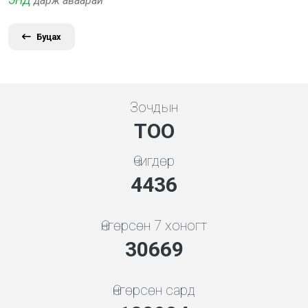
ЭНД
дарж аваарай
Буцах
Зочдын
ТОО
Өчигдөр
5119
Өнгөрсөн 7 хоногт
35387
Өнгөрсөн сард