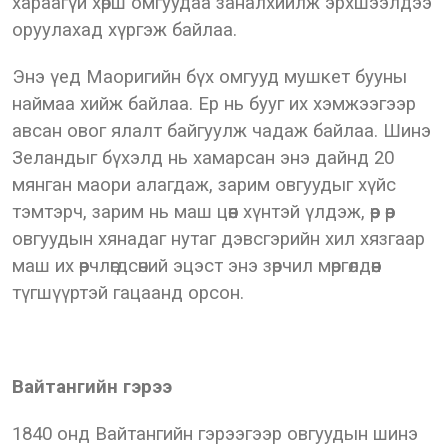
хараагүй хөрш омгуудаа заналхийлж эрхшээлдээ
оруулахад хүргэж байлаа.
Энэ үед Маоригийн бүх омгууд мушкет бууны
наймаа хийж байлаа. Ер нь бууг их хэмжээгээр
авсан овог ялалт байгуулж чадаж байлаа. Шинэ
Зеландыг бүхэлд нь хамарсан энэ дайнд 20
мянган маори алагдаж, зарим овгуудыг хүйс
тэмтэрч, зарим нь маш цөөн хүнтэй үлдэж, өөр өөр
овгуудын хянадаг нутаг дэвсгэрийн хил хязгаар
маш их өөрчлөгдсөний эцэст энэ зөрчил мөргөлдөөн
түгшүүртэй гацаанд орсон.
Вайтангийн гэрээ
1840 онд Вайтангийн гэрээгээр овгуудын шинэ