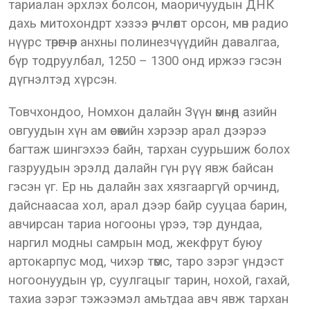
тариалан эрхлэх болсон, маоричуудын ДНК
дахь митохондрт хэзээ өөрчлөлт орсон, мөн радио
нүүрс төрөгчөөр анхны полинезчүүдийн давалгаа,
бүр тодруулбал, 1250 – 1300 онд иржээ гэсэн
дүгнэлтэд хүрсэн.
Товчхондоо, Номхон далайн Зүүн өмнөд азийн
овгуудын хүн ам өсөхийн хэрээр арал дээрээ
багтаж шингэхээ байн, тархан суурьшиж болох
газруудын эрэлд далайн гүн рүү явж байсан
гэсэн үг. Ер нь далайн зах хязгааргүй орчинд,
дайснаасаа хол, арал дээр байр сууцаа барин,
авчирсан тариа ногооны үрээ, тэр дундаа,
наргил модны самрын мод, жекфрут буюу
артокарпус мод, чихэр төмс, таро зэрэг үндэст
ногоонуудын үр, суулгацыг тарин, нохой, гахай,
тахиа зэрэг тэжээмэл амьтдаа авч явж тархан