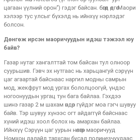
цагаан үүлний орон") гэдэг байсан. бөгөөд өдгөө Маори
хэлээр тус улсыг бүхэлд нь ийнхүү нэрлэдэг
болсон.
Дөнгөж ирсэн маоричуудын идэш тэжээл юу
байв?
Газар нутаг хангалттай том байсан тул олноор
суурьшив. Гэвч эх нутгаас нь харьцангуй сэрүүн
цаг агаартай байснаас наргил модны самрын
мод, жекфрут мод ургах бололцоогүй, үндэс
ногоонуудын ургац тун бага байлаа. Гэхдээ
шинэ газар 2 м шахам өндөр гүйдэг моа гэгч шувуу
байв. Тэр шувуу хүнээс огт айдаггүй байснаас
хүний идэш хоол болох нь амархан байлаа.
Ийнхүү Сэрүүн цаг уурын нөлөөгөөр маоричууд
Номхон далайд тархсан бусад полинезчуудаас