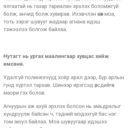
ялгаатай нь газар тариалан эрхлэх боломжгүй
болж, анчид болж хувирав. Ихэвчлэн өнөөх моа,
тоть зэрэг шувууг жадаар агнана идэш
тэжээлээ болгож байлаа.
Нутагт нь ургах маалингаар хувцас хийж
өмсөнө.
Удалгүй полинезчүүд хоёр арал дээр, бүр арлын
гүнд хүртэл тархав. Шинээр ирэгсэд өөрсдийгөө
маори гэх болов.
Агнуурын аж ахуй эрхлэх болсон нь амьдралыг
хүндрүүлж байсан ч, тэдний мэдэхгүй бас нэг
том аюул байлаа. Моа шувуугаар идэшээ