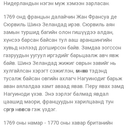
Нидерландын нэгэн муж хэмээн зарласан.
1769 онд францын далайчин Жан Франсуа де
Сюрвиль Шинэ Зеландад ирэв. Сюрвиль аян
замын туршид багийн олон гишүүдээ алдан,
хүнсээ барсан байсан тул ааш араншингийн
хувьд нэлээд догширсон байв. Замдаа зогссон
газруудын уугуул иргэдийг барьцаалж авч явж
байв. Шинэ Зеландад жижиг оврын завийг нь
хулгайлсан хэрэгт сэжиглэн, өмнөхөн тэдэнд
тусалж байсан овгийн ахлагч Нагуинодиг барьж
аван аялалдаа хамт аваад явав. Перу явах замд
Нагуиноди үхэв. Энэ зэрлэг балмад явдал
цаашид маори, француудын харилцаанд тун
сөргөөр нөлөөлсөн гэж үздэг.
1769 оны намар - 1770 оны хавар британийн