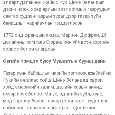
алдарт далайчин Жеймс Кук Шинэ Зеландыг
дахин нээж, хоёр арлын эрэг орчмын газруудыг
сайтар судлан газрын зураг дээр газар зүйн
байршлыг нарийвчлан тэмдэглэсэн.
1772 онд францын ахмад Марион Дюфрен, 26
далайчны хамтаар Сюрвилийн үйлдсэн хэргийн
золиос болон алагдсан.
Овгийн тэмцэл буюу Мушкетын бууны дайн
Газар зүйн байршлыг нарийн тогтоож өгсөн Жеймс
Кукийн аяллаас хойш Шинэ Зеландад европ,
хойд америкийн халим, далайн хавын анчид
ихээр ирэх болов. Мөн ус, эд өлгийн зүйл, хүнс,
мод зэргээр бараа таваар солилцдог худалдаа
наймааны олон усан онгоц зогсдог болов.
Худалдаачид маоричуудад тэдний мэдэхгүй үр