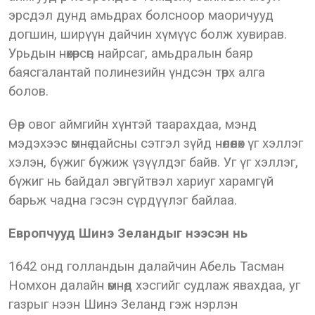
эрсдэл дунд амьдрах болсноор маоричууд
догшин, ширүүн дайчин хүмүүс болж хувирав.
Урьдын нөхөрсөг, найрсаг, амьдралын баяр
баясгалантай полинезийн үндсэн төрх алга
болов.
Өөр овог аймгийн хүнтэй таарахдаа, мэнд
мэдэхээс өмнө дайсны сэтгэл зүйд нөлөөлөх үг хэллэг
хэлэн, бүжиг бүжиж үзүүлдэг байв. Уг үг хэллэг,
бүжиг нь байдал эвгүйтвэл хариуг харамгүй
барьж чадна гэсэн сүрдүүлэг байлаа.
Европчууд Шинэ Зеландыг нээсэн нь
1642 онд голландын далайчин Абель Тасман
Номхон далайн өмнөд хэсгийг судлаж явахдаа, уг
газрыг нээн Шинэ Зеланд гэж нэрлэн