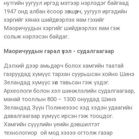
нутгийн уугуул иргэд мэтээр нэрлэдэг байгаад
1947 онд албан ёсоор зөвшөөрч, уугуул иргэдийн
хэргийг хянах шийдвэрлэх яам гэхийг
Маоричуудын хэргийг шийдвэрлэх яам гэж
сольж нэрлэсэн байдаг.
Маоричуудын гарал үүсэл - судалгаагаар
Дэлхий дээр амьдарч болох хамгийн таатай
газруудад хүмүүс тархан суурьшсан хойно Шинэ
Зеландад хүмүүс хөл тавьсан гэж үздэг.
Археологи болон хэл шинжлэлийн судалгаагаар,
манай тооллын 800 – 1300 онуудад Шинэ
Зеландад Зүүн Полинезээс хэд хэдэн удаагийн
давалгаагаар хүмүүс ирсэн гэж тооцдог.
Хамгийн сүүүлийн үеийн дэвшилтэт
технологиор ой мод хэзээ огтолж газар