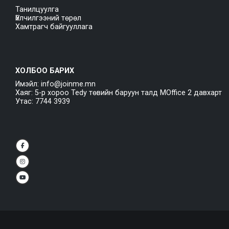
Танилцуулга
Үйлчилгээний төрөл
Хамтрагч байгууллага
ХОЛБОО БАРИХ
Имэйл: info@joinme.mn
Хаяг: 5-р хороо Tedy төвийн баруун талд MOffice 2 давхарт
Утас: 7744 3939