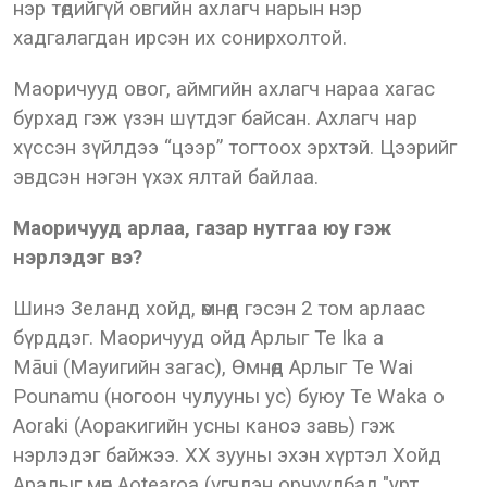
нэр төдийгүй овгийн ахлагч нарын нэр
хадгалагдан ирсэн их сонирхолтой.
Маоричууд овог, аймгийн ахлагч нараа хагас
бурхад гэж үзэн шүтдэг байсан. Ахлагч нар
хүссэн зүйлдээ “цээр” тогтоох эрхтэй. Цээрийг
эвдсэн нэгэн үхэх ялтай байлаа.
Маоричууд арлаа, газар нутгаа юу гэж
нэрлэдэг вэ?
Шинэ Зеланд хойд, өмнөд гэсэн 2 том арлаас
бүрддэг. Маоричууд ойд Арлыг Te Ika a
Māui (Мауигийн загас), Өмнөд Арлыг Te Wai
Pounamu (ногоон чулууны ус) буюу Te Waka o
Aoraki (Аоракигийн усны каноэ завь) гэж
нэрлэдэг байжээ. XX зууны эхэн хүртэл Хойд
Аралыг мөн Aotearoa (үгчлэн орчуулбал "урт