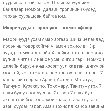
суурьшсан байгаа юм. Полинезчүүд ийм
байдлаар Номхон далайн тропикийн бүсэд
тархан суурьшсан байгаа юм.
Маоричуудын гарал үүсэл – домог зүйгээр
Маоричууд чухам ямар аргаар Шинэ Зеландад
ирсэн нь тодорхойгүй ч, аман зохиолд 13-р
зуунд Номхон далайн Хавайки гэх арлаас өмнө
зүгийн чиглэн 7 каноэ усан онгоц гарч, Номхон
далайн баруун өмнөд хэсэгт уул хадтай, шигүү ой
модтой, хоёр том арлаас тогтох газар олов. 7
каноэгийн нэрээр Арава, Аотева, Мататуа,
Таинуио, Курахаупо, Токомару, Такитуму гэх 7
ваки буюу овог үүссэн. Эдгээр 7 ваки бүр
ахлагчтай бөгөөд тодорхой заасан газар нутагт
эзэн суусан гэдэг. Аман зохиолд каноэ завины