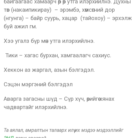
байгаагаас хамаарч өөр өөр утга илэрхийлнэ. Духны
төв (накаипикирау) – эрэмбэ, хөмсөгний дор
(нгунга) – байр суурь, хацар (тайохоу) – эрхэлж
буй ажил гм.
Хээ угалз бүр мөн утга илэрхийлнэ.
Тики – хагас бурхан, хамгаалагч сахиус.
Хеккон аз жаргал, азын бэлгэдэл.
Сэцэн мэргэний бэлгэдэл
Аварга загасны шүд – Сүр хүч, өөрийгөө хянах
чадвартайг илэрхийлнэ.
Та аялал, амралтын талаарх илүү их мэдээ мэдээллийг