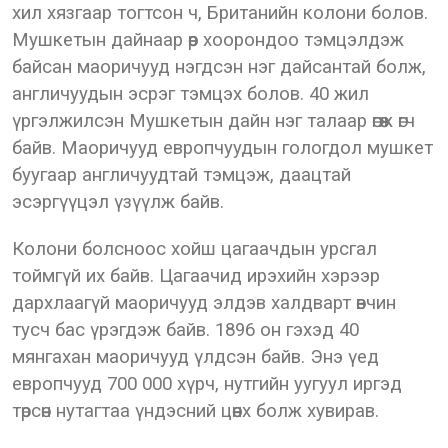
хил хязгаар тогтсон ч, Британийн колони болов.
Мушкетын дайнаар өөр хоорондоо тэмцэлдэж
байсан маоричууд нэгдсэн нэг дайсантай болж,
англичуудын эсрэг тэмцэх болов. 40 жил
үргэлжилсэн Мушкетын дайн нэг талаар өгөөж өгч
байв. Маоричууд европчуудын гологдол мушкет
буугаар англичуудтай тэмцэж, даацтай
эсэргүүцэл үзүүлж байв.
Колони болсноос хойш цагаачдын урсгал
тоймгүй их байв. Цагаачид ирэхийн хэрээр
дархлаагүй маоричууд элдэв халдварт өвчин
тусч бас үрэгдэж байв. 1896 он гэхэд 40
мянгахан маоричууд үлдсэн байв. Энэ үед
европчууд 700 000 хүрч, нутгийн уугуул иргэд
төрсөн нутагтаа үндэсний цөөнх болж хувирав.