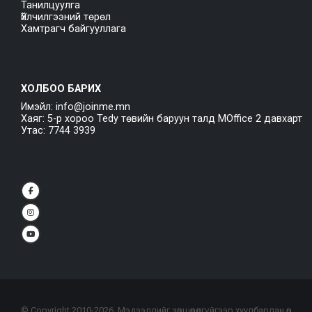
Танилцуулга
Үйлчилгээний төрөл
Хамтрагч байгууллага
ХОЛБОО БАРИХ
Имэйл: info@joinme.mn
Хаяг: 5-р хороо Tedy төвийн баруун талд MOffice 2 давхарт
Утас: 7744 3939
© Copyright 2010-
2026
. Мэдээллийг зөвшөөрөлгүйгээр хуулбарлан өөр