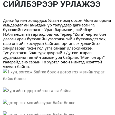
СИЙЛБЭРЭЭР УРЛАЖЭЭ
Дэлхийд нэн ховордож Улаан номд орсон Монгол оронд 
амьдардаг ан амьтдын үр төлүүдээр дагнасан 19 
бүтээлийн үзэсгэлэнг Уран барималч, сийлбэрч 
Н.Алтаншагай гаргаад байна. Тэрээр "Zura" нэртэй бие 
даасан уран бүтээлийн үзэсгэлэнгийн бүтээлүүдээ хөх, 
шар өнгийг хослуулж байгаль орчин, эх дэлхийгээ 
хайрлаарай гэсэн гол утга санааг илэрхийлжээ.
Тус үзэсгэлэн Баянзүрх дүүргийн Дүнжингарав 
худалдааны төвийн замын урд байрлах “Монгол арт” 
галерейд энэ сарын 10 хүртэл олон нийтэд нээлттэй 
үзүүлж байна.