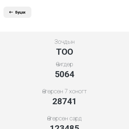
Буцах
Зочдын
ТОО
Өчигдөр
5648
Өнгөрсөн 7 хоногт
32058
Өнгөрсөн сард
137734