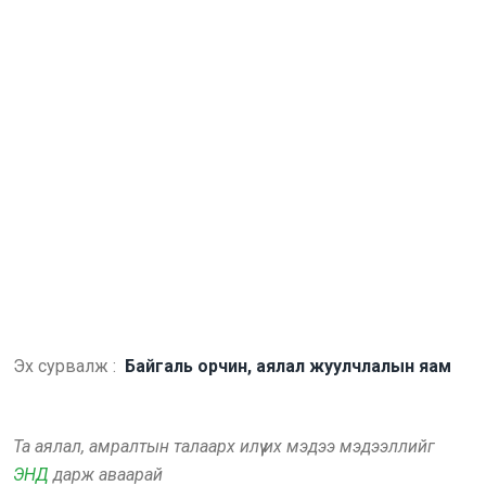
Эх сурвалж :
Байгаль орчин, аялал жуулчлалын яам
Та аялал, амралтын талаарх илүү их мэдээ мэдээллийг
ЭНД
дарж аваарай