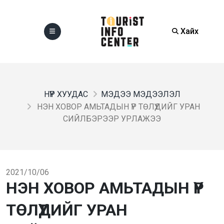
Хайх
НҮҮР ХУУДАС
МЭДЭЭ МЭДЭЭЛЭЛ
НЭН ХОВОР АМЬТАДЫН ҮР ТӨЛҮҮДИЙГ УРАН
СИЙЛБЭРЭЭР УРЛАЖЭЭ
2021/10/06
НЭН ХОВОР АМЬТАДЫН ҮР
ТӨЛҮҮДИЙГ УРАН