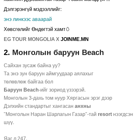
Дэлгэрэнгүй мэдээллийг:
энэ линкээс аваарай
Хөвсгөлийг Өндөгтэй хамт🥚
EG TOUR MONGOLIA X
JOINME.MN
2.
Монголын баруун Beach
Сайхан зусаж байна уу?
Та энэ зун баруун аймгуудаар аялахыг
төлөвлөж байгаа бол
Баруун Beach
-ийг зориод үзээрэй.
Монголын 3-дахь том нуур Хяргасын эрэг дээр
Дэлхийн стандартыг хангасан
анхны
"Монголын Наран Шарлагын Газар"-тай
resort
нээгдсэн
шүү.
Яаг л 247.