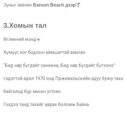
Зуныг зөвхөн
Baruun Beach дээр
🍸
3.Хомын тал
Өглөөний мэнд☀️
Хүмүүс нэг бодлын аймшигтай амьтан.
“Бид нар бүгдийг сөнөөнө, Бид нар бүгдийг бүтээнэ”
гэдэгтэй адил 1970 онд Пржевальскийн адуу буюу тахь
байгальд бүр мөсөн устсан.
Гэхдээ танд тахийг аврах боломж байна.