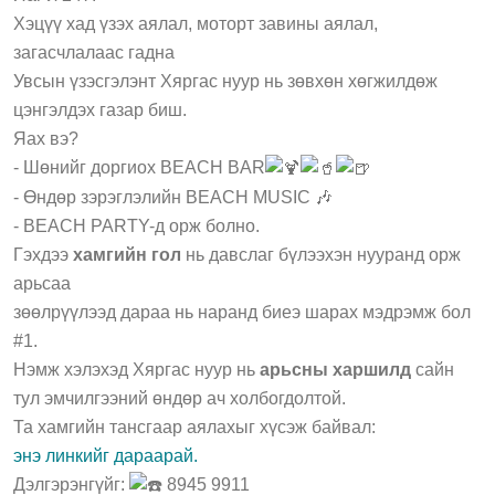
Хэцүү хад үзэх аялал, моторт завины аялал,
загасчлалаас гадна
Увсын үзэсгэлэнт Хяргас нуур нь зөвхөн хөгжилдөж
цэнгэлдэх газар биш.
Яах вэ?
- Шөнийг доргиох BEACH BAR
- Өндөр зэрэглэлийн BEACH MUSIC 🎶
- BEACH PARTY-д орж болно.
Гэхдээ
хамгийн гол
нь давслаг бүлээхэн нууранд орж
арьсаа
зөөлрүүлээд дараа нь
наранд биеэ шарах мэдрэмж бол
#1.
Нэмж хэлэхэд Хяргас нуур нь
арьсны харшилд
сайн
тул эмчилгээний өндөр ач холбогдолтой.
Та хамгийн тансгаар аялахыг хүсэж байвал:
энэ линкийг дараарай
.
Дэлгэрэнгүйг:
8945 9911