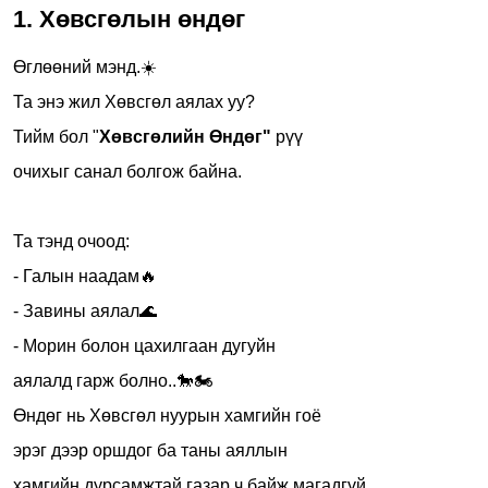
1. Хөвсгөлын өндөг
Өглөөний мэнд.☀️
Та энэ жил Хөвсгөл аялах уу?
Тийм бол "
Хөвсгөлийн Өндөг"
рүү
очихыг санал болгож байна.
Та тэнд очоод:
- Галын наадам🔥
- Завины аялал🌊
- Морин болон цахилгаан дугуйн
аялалд гарж болно..🐎🏍️
Өндөг нь Хөвсгөл нуурын хамгийн гоё
эрэг дээр оршдог ба таны аяллын
хамгийн дурсамжтай газар ч байж магадгүй ...