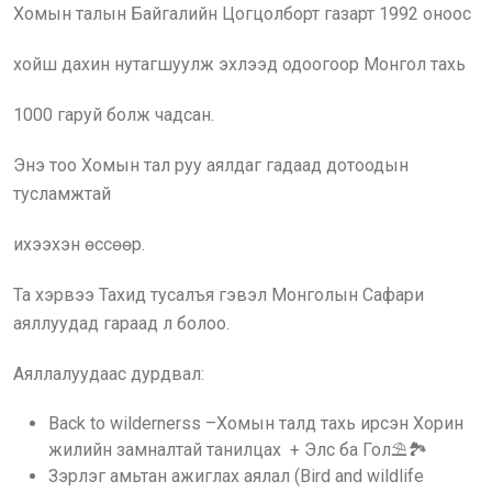
Хомын талын Байгалийн Цогцолборт газарт 1992 оноос
хойш дахин нутагшуулж эхлээд одоогоор Монгол тахь
1000 гаруй болж чадсан.
Энэ тоо Хомын тал руу аялдаг гадаад дотоодын
тусламжтай
ихээхэн өссөөр.
Та хэрвээ Тахид тусалъя гэвэл Монголын Сафари
аяллуудад гараад л болоо.
Аяллалуудаас дурдвал:
Back to wildernerss –Хомын талд тахь ирсэн Хорин
жилийн замналтай танилцах + Элс ба Гол⛱️🏞️
Зэрлэг амьтан ажиглах аялал (Bird and wildlife