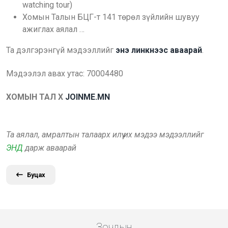
watching tour)
Хомын Талын БЦГ-т 141 төрөл зүйлийн шувуу
ажиглах аялал …
Та дэлгэрэнгүй мэдээллийг
энэ линкнээс аваарай
.
Мэдээлэл авах утас: 70004480
ХОМЫН ТАЛ X
JOINME.MN
Та аялал, амралтын талаарх илүү их мэдээ мэдээллийг
ЭНД
дарж аваарай
Буцах
Зочдын