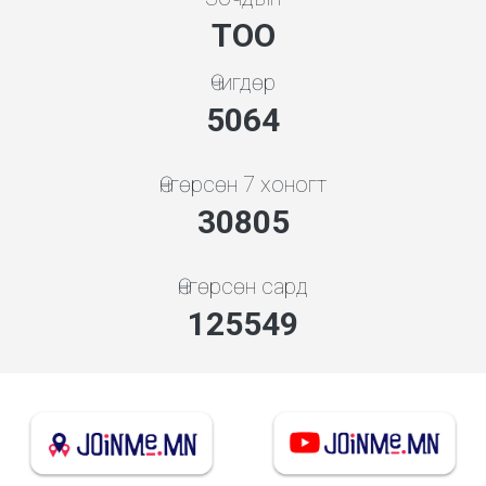
ТОО
Өчигдөр
5453
Өнгөрсөн 7 хоногт
33174
Өнгөрсөн сард
135206