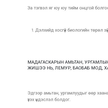
За тэгвэл яг юу юу тийм онцгой болгоо
Дэлхийд хосгүй биологийн төрөл зү
МАДАГАСКАРЫН АМЬТАН, УРГАМЛЫН
ЖИШЭЭ НЬ, ЛЕМУР, БАОБАБ МОД, 
Эдгээр амьтан, ургамлуудыг өөр хаан
үзэх үндэслэл болдог.