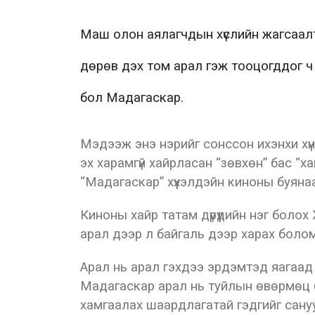
Маш олон аялагчдын хүслийн жагсаал
дөрөв дэх том арал гэж тооцогддог ч 
бол Мадагаскар.
Мэдээж энэ нэрийг сонссон ихэнхи хүни
эх харамгүй хайрласан “зөвхөн” бас “
“Мадагаскар” хүүхэлдэйн киноны буянаа
Киноны хайр татам дүрүүдийн нэг боло
арал дээр л байгаль дээр харах боло
Арал нь арал гэхдээ эрдэмтэд яагаад 
Мадагаскар арал нь туйлын өвөрмөц ба
хамгаалах шаардлагатай гэдгийг сану