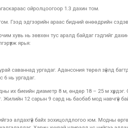
агаскараас ойролцоогоор 1.3 дахин том.
 том. Гээд эдгээрийн араас бидний өнөөдрийн сэдэ
чим хувь нь зөвхөн тус аралд байдаг гэдгийг дахи
гэрүүлж ярья:
урай саваннад ургадаг. Адансония төрөл зүйлд баг
 6 нь ургадаг.
дны их биеийн диаметр 8 м, өндөр 18 – 25 м хүрдэг.
. Жилийн 12 сарын 9 сард нь баобаб мод навчгүй ба
ийгээ алдахгүй байх зохицолдлогоо юм. Модны өргөн
хадгалалдаг. Харин хуурай улиралд ус чийгээ алда