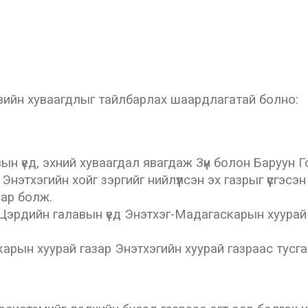
вийн хуваагдлыг тайлбарлах шаардлагатай болно:
 үед, эхний хуваагдал явагдаж Зүүн болон Баруун Гонд
нэтхэгийн хойг зэргийг нийлүүлсэн эх газрыг үүсгэс
азар болж.
Цэрдийн галавын үед Энэтхэг-Мадагаскарын хуурай
рын хуурай газар Энэтхэгийн хуурай газраас тусга