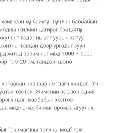
 хэмжсэн хүн байхгүй. Түүнчлэн баобабын
 модны жилийн цагираг байдаггүй.
улент гэдэг нь цаг уурын хатуу
 цонхны тавцан дээр ургадаг зуун
эрдэмтэд зарим нэг мод 1000 – 5000
ээр том 20 см, ганцхан шөнө
т, хатаасан навчаар амтлагч хийдэг. Үр
уатай төстэй. Жимсний зөөлөн эдийг
хэрэглэдэг. Баобабын холтос
мдаа модны их биеийг оромж, агуулах,
быг "сармагчны талхны мод" гэж