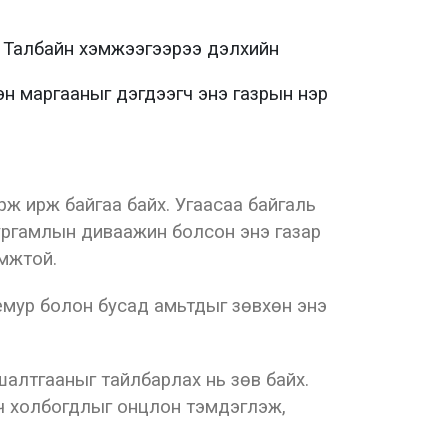
. Талбайн хэмжээгээрээ дэлхийн
сэн маргааныг дэгдээгч энэ газрын нэр
орж ирж байгаа байх. Угаасаа байгаль
 ургамлын диваажин болсон энэ газар
омжтой.
Лемур болон бусад амьтдыг зөвхөн энэ
шалтгааныг тайлбарлах нь зөв байх.
 ач холбогдлыг онцлон тэмдэглэж,