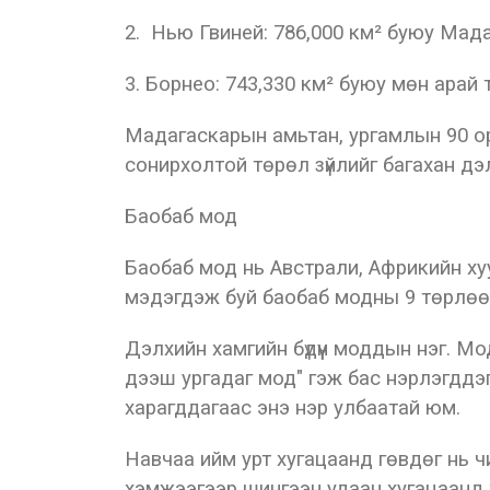
2. Нью Гвиней: 786,000 км² буюу Мад
3. Борнео: 743,330 км² буюу мөн арай
Мадагаскарын амьтан, ургамлын 90 ор
сонирхолтой төрөл зүйлийг багахан дэл
Баобаб мод
Баобаб мод нь Австрали, Африкийн ху
мэдэгдэж буй баобаб модны 9 төрлөөс
Дэлхийн хамгийн бүдүүн моддын нэг. Мо
дээш ургадаг мод" гэж бас нэрлэгддэг
харагддагаас энэ нэр улбаатай юм.
Навчаа ийм урт хугацаанд гөвдөг нь ч
хэмжээгээр шингээн удаан хугацаанд 