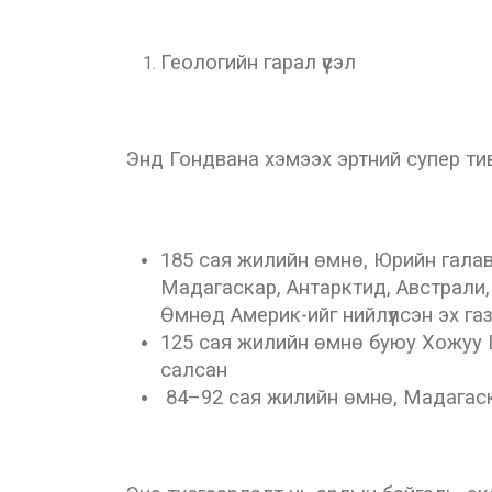
Геологийн гарал үүсэл
Энд Гондвана хэмээх эртний супер ти
185 сая жилийн өмнө, Юрийн галавын
Мадагаскар, Антарктид, Австрали, Э
Өмнөд Америк-ийг нийлүүлсэн эх г
125 сая жилийн өмнө буюу Хожуу 
салсан
84–92 сая жилийн өмнө, Мадагаска