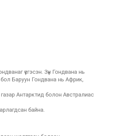
ванаг үүсгэсэн. Зүүн Гондвана нь
эн бол Баруун Гондвана нь Африк,
 газар Антарктид болон Австралиас
арлагдсан байна.