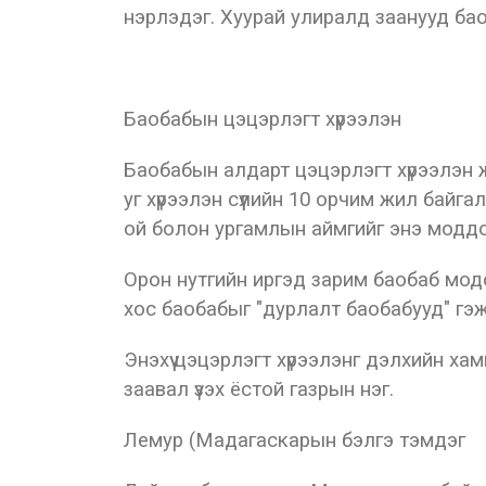
нэрлэдэг. Хуурай улиралд заанууд бао
Баобабын цэцэрлэгт хүрээлэн
Баобабын алдарт цэцэрлэгт хүрээлэн ж
уг хүрээлэн сүүлийн 10 орчим жил байг
ой болон ургамлын аймгийг энэ моддоос
Орон нутгийн иргэд зарим баобаб мод
хос баобабыг "дурлалт баобабууд" гэ
Энэхүү цэцэрлэгт хүрээлэнг дэлхийн ха
заавал үзэх ёстой газрын нэг.
Лемур (Мадагаскарын бэлгэ тэмдэг