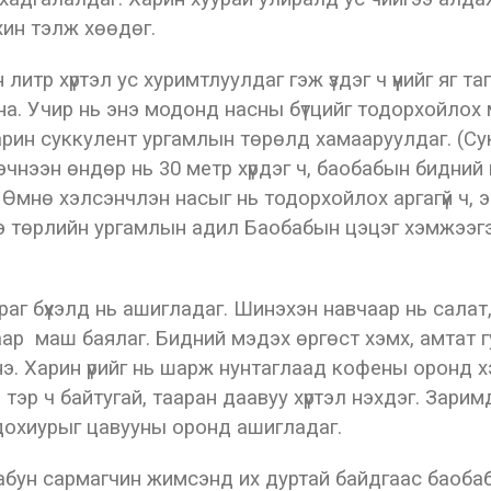
ахин тэлж хөөдөг.
итр хүртэл ус хуримтлуулдаг гэж үздэг ч үүнийг яг таг
йна. Учир нь энэ модонд насны бүтцийг тодорхойлох
ин суккулент ургамлын төрөлд хамааруулдаг. (Сукк
эчнээн өндөр нь 30 метр хүрдэг ч, баобабын бидний
Өмнө хэлсэнчлэн насыг нь тодорхойлох аргагүй ч, 
Энэ төрлийн ургамлын адил Баобабын цэцэг хэмжээг
бараг бүхэлд нь ашигладаг. Шинэхэн навчаар нь сала
р маш баялаг. Бидний мэдэх өргөст хэмх, амтат г
нэ. Харин үрийг нь шарж нунтаглаад кофены оронд 
, тэр ч байтугай, тааран даавуу хүртэл нэхдэг. Зари
 дохиурыг цавууны оронд ашигладаг.
 Бабун сармагчин жимсэнд их дуртай байдгаас баоба