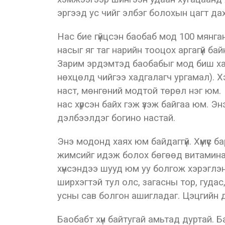
эргээд ус чийг элбэг болохын цагт д
Нас бие гүйцсэн баобаб мод 100 мянган л
насыг яг таг нарийн тооцох аргагүй ба
Зарим эрдэмтэд баобабыг мод биш хар
нөхцөлд чийгээ хадгалагч ургамал). Х
наст, мөнгөний модтой төрөл нэг юм. 
нас хүрсэн байх гэж үзэж байгаа юм. 
дэлбээлдэг богино настай.
Энэ модонд хаях юм байдаггүй. Хүмүүс 
жимсийг идэж болох бөгөөд витаминаа
хүнсэндээ шууд юм уу болгож хэрэглэ
ширхэгтэй тул олс, загасны тор, гудас
усны сав болгон ашигладаг. Цэцгийн
Баобабт хүн байтугай амьтад дуртай.