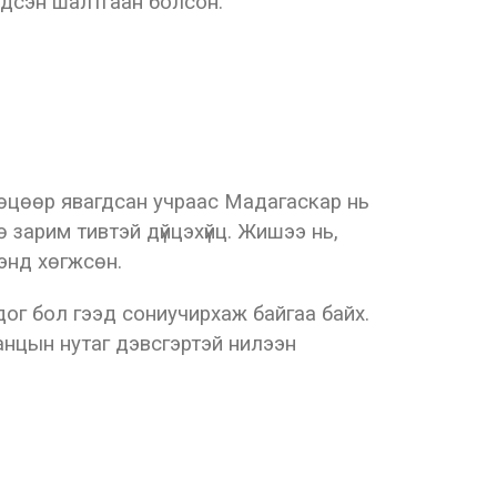
ндсэн шалтгаан болсон.
мөцөөр явагдсан учраас Мадагаскар нь
 зарим тивтэй дүйцэхүйц. Жишээ нь,
энд хөгжсөн.
дог бол гээд сониучирхаж байгаа байх.
ранцын нутаг дэвсгэртэй нилээн