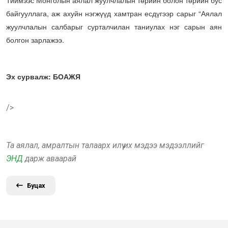
Тиймээс Монголын аялал жуулчлалын төрийн болон төрийн бус
байгууллага, аж ахуйн нэгжүүд хамтран есдүгээр сарыг “Аялал
жуулчлалын салбарыг сурталчилан таниулах нэг сарын аян
болгон зарлажээ.
Эх сурвалж: БОАЖЯ
/>
Та аялал, амралтын талаарх илүү их мэдээ мэдээллийг
ЭНД
дарж аваарай
Буцах