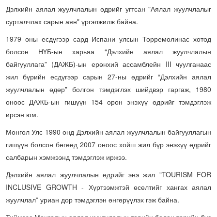
Дэлхийн аялал жуулчлалын өдрийг угтсан "Аялал жуулчлалыг
сурталчлах сарын аян" үргэлжилж байна.
1979 оны есдүгээр сард Испани улсын Торремолинас хотод
болсон НҮБ-ын харьяа “Дэлхийн аялал жуулчлалын
байгууллага” (ДАЖБ)-ын ерөнхий ассамблейн III чуулганаас
жил бүрийн есдүгээр сарын 27-ны өдрийг “Дэлхийн аялал
жуулчлалын өдөр” болгон тэмдэглэх шийдвэр гаргаж, 1980
оноос ДАЖБ-ын гишүүн 154 орон энэхүү өдрийг тэмдэглэж
ирсэн юм.
Монгол Улс 1990 онд Дэлхийн аялал жуулчлалын байгууллагын
гишүүн болсон бөгөөд 2007 оноос хойш жил бүр энэхүү өдрийг
салбарын хэмжээнд тэмдэглэж иржээ.
Дэлхийн аялал жуулчлалын өдрийг энэ жил "TOURISM FOR
INCLUSIVE GROWTH - Хүртээмжтэй өсөлтийг хангах аялал
жуулчлал” уриан дор тэмдэглэн өнгөрүүлэх гэж байна.