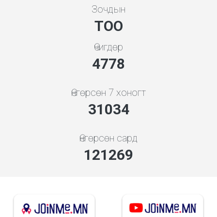
Зочдын
ТОО
Өчигдөр
5119
Өнгөрсөн 7 хоногт
34614
Өнгөрсөн сард
135262