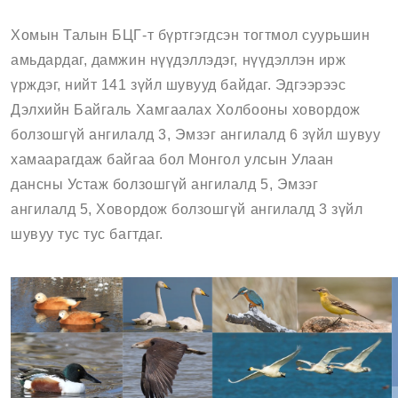
Хомын Талын БЦГ-т бүртгэгдсэн тогтмол суурьшин
амьдардаг, дамжин нүүдэллэдэг, нүүдэллэн ирж
үрждэг, нийт 141 зүйл шувууд байдаг. Эдгээрээс
Дэлхийн Байгаль Хамгаалах Холбооны ховордож
болзошгүй ангилалд 3, Эмзэг ангилалд 6 зүйл шувуу
хамаарагдаж байгаа бол Монгол улсын Улаан
дансны Устаж болзошгүй ангилалд 5, Эмзэг
ангилалд 5, Ховордож болзошгүй ангилалд 3 зүйл
шувуу тус тус багтдаг.