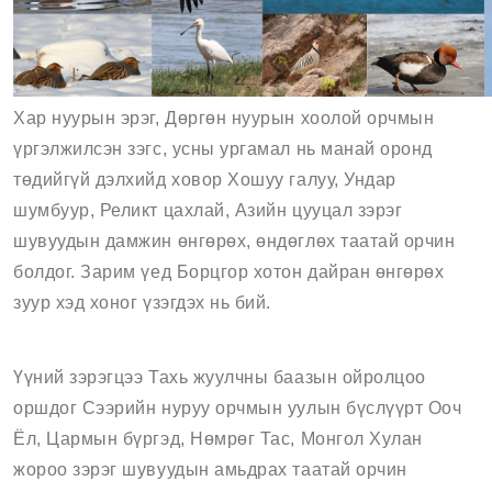
Хар нуурын эрэг, Дөргөн нуурын хоолой орчмын
үргэлжилсэн зэгс, усны ургамал нь манай оронд
төдийгүй дэлхийд ховор Хошуу галуу, Ундар
шумбуур, Реликт цахлай, Азийн цууцал зэрэг
шувуудын дамжин өнгөрөх, өндөглөх таатай орчин
болдог. Зарим үед Борцгор хотон дайран өнгөрөх
зуур хэд хоног үзэгдэх нь бий.
Үүний зэрэгцээ Тахь жуулчны баазын ойролцоо
оршдог Сээрийн нуруу орчмын уулын бүслүүрт Ооч
Ёл, Цармын бүргэд, Нөмрөг Тас, Монгол Хулан
жороо зэрэг шувуудын амьдрах таатай орчин