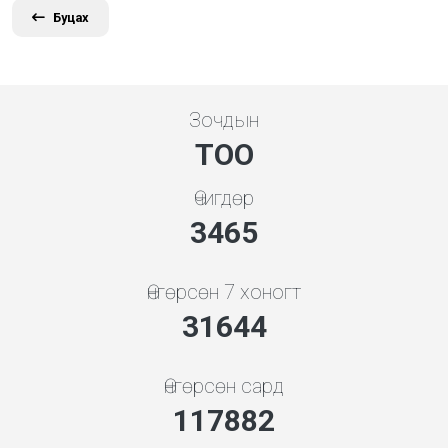
Буцах
Зочдын
ТОО
Өчигдөр
3865
Өнгөрсөн 7 хоногт
35295
Өнгөрсөн сард
131484