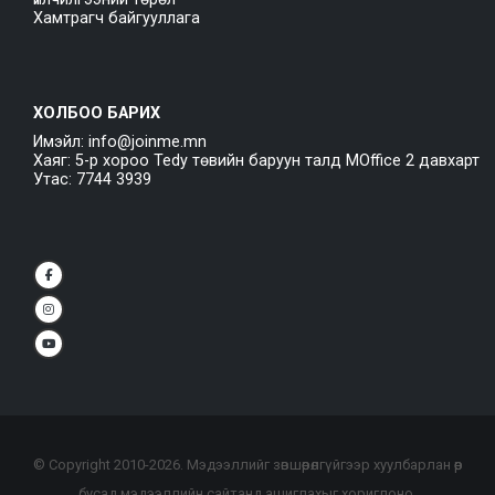
Хамтрагч байгууллага
ХОЛБОО БАРИХ
Имэйл: info@joinme.mn
Хаяг: 5-р хороо Tedy төвийн баруун талд MOffice 2 давхарт
Утас: 7744 3939
© Copyright 2010-
2026
. Мэдээллийг зөвшөөрөлгүйгээр хуулбарлан өөр
бусад мэдээллийн сайтанд ашиглахыг хориглоно.