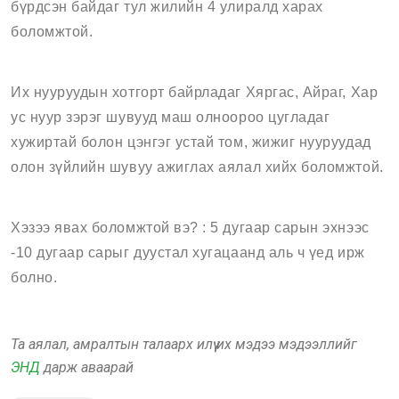
бүрдсэн байдаг тул жилийн 4 улиралд харах
боломжтой.
Их нууруудын хотгорт байрладаг Хяргас, Айраг, Хар
ус нуур зэрэг шувууд маш олноороо цугладаг
хужиртай болон цэнгэг устай том, жижиг нууруудад
олон зүйлийн шувуу ажиглах аялал хийх боломжтой.
Хэзээ явах боломжтой вэ? : 5 дугаар сарын эхнээс
-10 дугаар сарыг дуустал хугацаанд аль ч үед ирж
болно.
Та аялал, амралтын талаарх илүү их мэдээ мэдээллийг
ЭНД
дарж аваарай