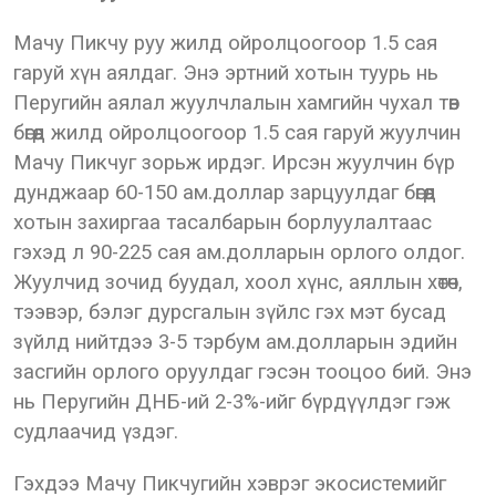
Мачу Пикчу руу жилд ойролцоогоор 1.5 сая
гаруй хүн аялдаг. Энэ эртний хотын туурь нь
Перугийн аялал жуулчлалын хамгийн чухал төв
бөгөөд жилд ойролцоогоор 1.5 сая гаруй жуулчин
Мачу Пикчуг зорьж ирдэг. Ирсэн жуулчин бүр
дунджаар 60-150 ам.доллар зарцуулдаг бөгөөд
хотын захиргаа тасалбарын борлуулалтаас
гэхэд л 90-225 сая ам.долларын орлого олдог.
Жуулчид зочид буудал, хоол хүнс, аяллын хөтөч,
тээвэр, бэлэг дурсгалын зүйлс гэх мэт бусад
зүйлд нийтдээ 3-5 тэрбум ам.долларын эдийн
засгийн орлого оруулдаг гэсэн тооцоо бий. Энэ
нь Перугийн ДНБ-ий 2-3%-ийг бүрдүүлдэг гэж
судлаачид үздэг.
Гэхдээ Мачу Пикчугийн хэврэг экосистемийг