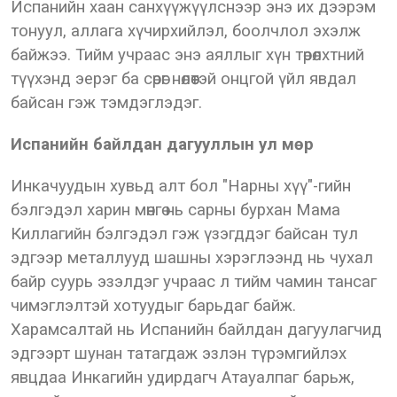
Испанийн хаан санхүүжүүлснээр энэ их дээрэм
тонуул, аллага хүчирхийлэл, боолчлол эхэлж
байжээ. Тийм учраас энэ аяллыг хүн төрөлхтний
түүхэнд эерэг ба сөрөг нөлөөтэй онцгой үйл явдал
байсан гэж тэмдэглэдэг.
Испанийн байлдан дагууллын ул мөр
Инкачуудын хувьд алт бол "Нарны хүү"-гийн
бэлгэдэл харин мөнгө нь сарны бурхан Мама
Киллагийн бэлгэдэл гэж үзэгддэг байсан тул
эдгээр металлууд шашны хэрэглээнд нь чухал
байр суурь эзэлдэг учраас л тийм чамин тансаг
чимэглэлтэй хотуудыг барьдаг байж.
Харамсалтай нь Испанийн байлдан дагуулагчид
эдгээрт шунан татагдаж эзлэн түрэмгийлэх
явцдаа Инкагийн удирдагч Атауалпаг барьж,