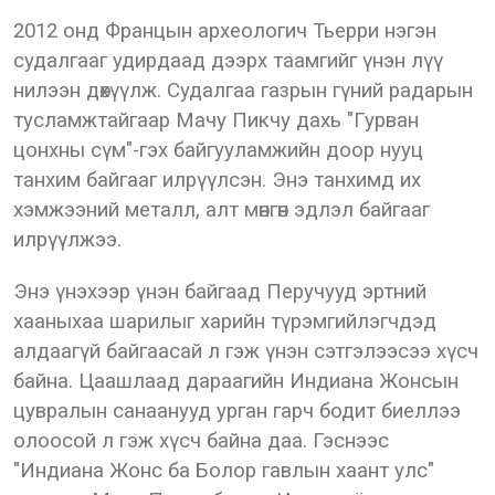
2012 онд Францын археологич Тьерри нэгэн
судалгааг удирдаад дээрх таамгийг үнэн лүү
нилээн дөхүүлж. Судалгаа газрын гүний радарын
тусламжтайгаар Мачу Пикчу дахь "Гурван
цонхны сүм"-гэх байгууламжийн доор нууц
танхим байгааг илрүүлсэн. Энэ танхимд их
хэмжээний металл, алт мөнгөн эдлэл байгааг
илрүүлжээ.
Энэ үнэхээр үнэн байгаад Перучууд эртний
хааныхаа шарилыг харийн түрэмгийлэгчдэд
алдаагүй байгаасай л гэж үнэн сэтгэлээсээ хүсч
байна. Цаашлаад дараагийн Индиана Жонсын
цувралын санаанууд урган гарч бодит биеллээ
олоосой л гэж хүсч байна даа. Гэснээс
"Индиана Жонс ба Болор гавлын хаант улс"