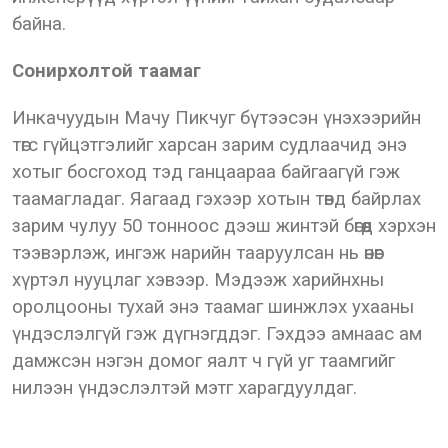
байна.
Сонирхолтой таамаг
Инкачуудын Мачу Пикчуг бүтээсэн үнэхээрийн
төгс гүйцэтгэлийг харсан зарим судлаачид энэ
хотыг босгоход тэд ганцаараа байгаагүй гэж
таамагладаг. Яагаад гэхээр хотын төвд байрлах
зарим чулуу 50 тонноос дээш жинтэй бөгөөд хэрхэн
тээвэрлэж, ингэж нарийн тааруулсан нь өнөөг
хүртэл нууцлаг хэвээр. Мэдээж харийнхны
оролцооны тухай энэ таамаг шинжлэх ухааны
үндэслэлгүй гэж дүгнэгддэг. Гэхдээ амнаас ам
дамжсэн нэгэн домог яалт ч гүй уг таамгийг
нилээн үндэслэлтэй мэтг харагдуулдаг.