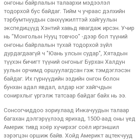
онгоны байрлалын талаархи мэдээлэл
тодорхой бус байдаг. Тийм ч учраас дэлхийн
тэрбумтнуудын санхүүжилттэй хайгуулын
экспедицүүд Хэнтий хавьд явагдаж ирсэн. Учир
нь “Монголын Нууц товчоо" -дээр бол түүний
онгоны байрлалын тухай тодорхой зүйл
дурдагдаагүй ч "Юань улсын судар", Хятадын
түүхэн бичигт түүний онгоныг Бурхан Халдун
уулын орчимд оршуулагдсан гэж тэмдэглэсэн
байдаг. Их гүрнүүдийн эздийн онгон болон
бунхан адал явдал, алдар нэг хайгчдын
сонирхлыг үргэлж татсаар байдаг байх нь ээ.
Сонсогчиддоо зориулаад Инкачуудын талаар
багахан дэлгэрүүлээд ярихад, 1500-аад оны үед
Америк тивд хоёр хүчирхэг соёл иргэншил
зэрэгцэн оршиж байв. Хойд Америкт ацтекчууд