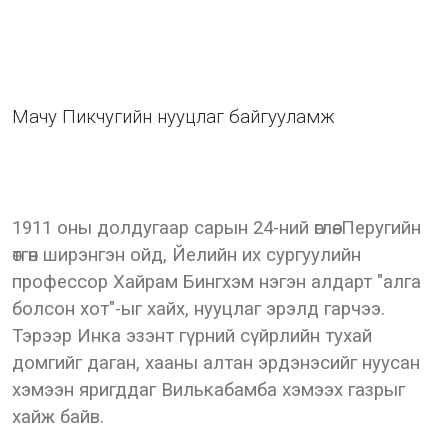
Мачу Пикчугийн нууцлаг байгууламж
1911 оны долдугаар сарын 24-ний өглөө. Перугийн
өтгөн ширэнгэн ойд, Йелийн их сургуулийн
профессор Хайрам Бингхэм нэгэн алдарт "алга
болсон хот"-ыг хайх, нууцлаг эрэлд гарчээ.
Тэрээр Инка эзэнт гүрний сүйрлийн тухай
домгийг даган, хааны алтан эрдэнэсийг нуусан
хэмээн яригддаг Вилькабамба хэмээх газрыг
хайж байв.