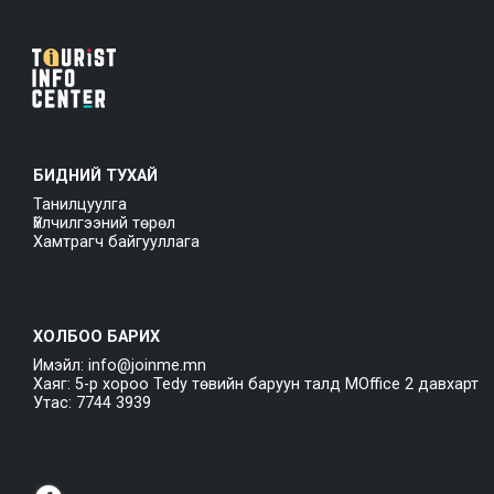
БИДНИЙ ТУХАЙ
Танилцуулга
Үйлчилгээний төрөл
Хамтрагч байгууллага
ХОЛБОО БАРИХ
Имэйл: info@joinme.mn
Хаяг: 5-р хороо Tedy төвийн баруун талд MOffice 2 давхарт
Утас: 7744 3939