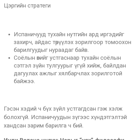
Цэргийн стратеги
Испаничууд тухайн нутгийн ард иргэдийг
захирч, айдас төрүүлэх зорилгоор томоохон
барилгуудыг нураадаг байв.
Соёлын өвийг устгаснаар тухайн соёлын
сэтгэл зүйн тулгуурыг үгүй хийж, байлдан
дагуулах ажлыг хялбарчлах зорилготой
байжээ.
Гэсэн хэдий ч бүх зүйл устгагдсан гэж хэлж
болохгүй. Испаничуудын зүгээс хүндэтгэлтэй
хандсан зарим барилга ч бий.