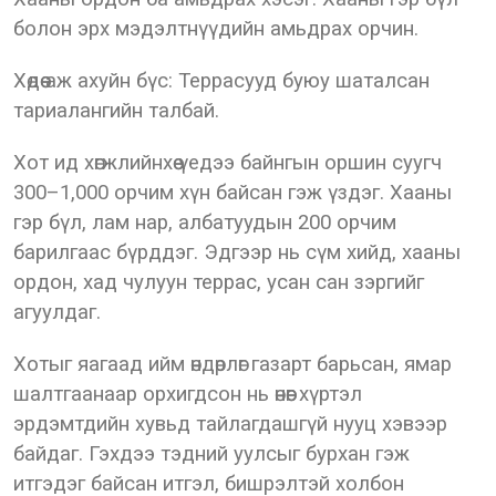
болон эрх мэдэлтнүүдийн амьдрах орчин.
Хөдөө аж ахуйн бүс: Террасууд буюу шаталсан
тариалангийн талбай.
Хот ид хөгжлийнхөө үедээ байнгын оршин суугч
300–1,000 орчим хүн байсан гэж үздэг. Хааны
гэр бүл, лам нар, албатуудын 200 орчим
барилгаас бүрддэг. Эдгээр нь сүм хийд, хааны
ордон, хад чулуун террас, усан сан зэргийг
агуулдаг.
Хотыг яагаад ийм өндөрлөг газарт барьсан, ямар
шалтгаанаар орхигдсон нь өнөөг хүртэл
эрдэмтдийн хувьд тайлагдашгүй нууц хэвээр
байдаг. Гэхдээ тэдний уулсыг бурхан гэж
итгэдэг байсан итгэл, бишрэлтэй холбон