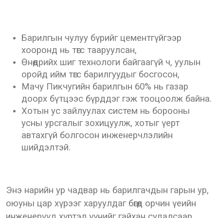
Барилгын чулуу бүрийг цементгүйгээр
хооронд нь төгс тааруулсан,
Өнөөдрийх шиг технологи байгаагүй ч, уулын
оройд ийм төгс барилгуудыг босгосон,
Мачу Пикчугийн барилгын 60% нь газар
доорх бүтцээс бүрддэг гэж тооцоолж байна.
Хотын ус зайлуулах систем нь борооны
усны урсгалыг зохицуулж, хотыг үерт
автахгүй болгосон инженерчлэлийн
шийдэлтэй.
Энэ нарийн ур чадвар нь барилгачдын гарын ур,
оюуны цар хүрээг харуулдаг бөгөөд орчин үеийн
инженерүүд хүртэл үүнийг гайхан судалсаар