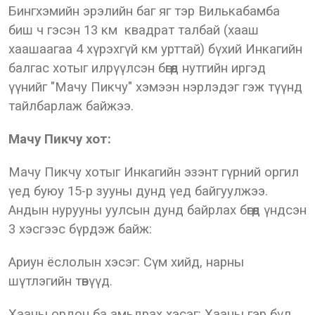
Бингхэмийн эрэлийн баг яг тэр Вилькабамба
биш ч гэсэн 13 км квадрат талбай (хааш
хаашаагаа 4 хүрэхгүй км урттай) бүхий Инкагийн
балгас хотыг илрүүлсэн бөгөөд нутгийн иргэд
үүнийг "Мачу Пикчу" хэмээн нэрлэдэг гэж түүнд
тайлбарлаж байжээ.
Мачу Пикчу хот:
Мачу Пикчу хотыг Инкагийн эзэнт гүрний оргил
үед буюу 15-р зууны дунд үед байгуулжээ.
Андын нурууны уулсын дунд байрлах бөгөөд үндсэн
3 хэсгээс бүрдэж байж:
Ариун ёслолын хэсэг: Сүм хийд, нарны
шүтлэгийн төвүүд.
Хааны ордон ба амьдрах хэсэг: Хааны гэр бүл