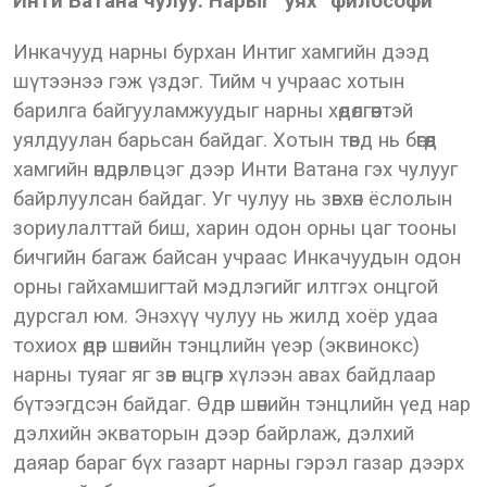
Инти Ватана чулуу: Нарыг “уях” философи
Инкачууд нарны бурхан Интиг хамгийн дээд
шүтээнээ гэж үздэг. Тийм ч учраас хотын
барилга байгууламжуудыг нарны хөдөлгөөнтэй
уялдуулан барьсан байдаг. Хотын төвд нь бөгөөд
хамгийн өндөрлөг цэг дээр Инти Ватана гэх чулууг
байрлуулсан байдаг. Уг чулуу нь зөвхөн ёслолын
зориулалттай биш, харин одон орны цаг тооны
бичгийн багаж байсан учраас Инкачуудын одон
орны гайхамшигтай мэдлэгийг илтгэх онцгой
дурсгал юм. Энэхүү чулуу нь жилд хоёр удаа
тохиох өдөр шөнийн тэнцлийн үеэр (эквинокс)
нарны туяаг яг зөв өнцгөөр хүлээн авах байдлаар
бүтээгдсэн байдаг. Өдөр шөнийн тэнцлийн үед нар
дэлхийн экваторын дээр байрлаж, дэлхий
даяар бараг бүх газарт нарны гэрэл газар дээрх