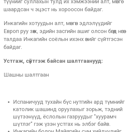
түүнийг суллахын тулд их хэмжээний алт, мөнгө
шаардсан ч эцэст нь хороосон байдаг.
Инкагийн хотуудын алт, мөнгөн эдлэлүүдийг
Европ руу зөөж, эдийн засгийн ашиг олсон бөгөөд нөгөө
талдаа Инкагийн соёлын ихэнх өвийг сүйтгэсэн
байдаг.
Устгаж, сүйтгэж байсан шалтгаанууд:
Шашны шалтгаан
Испаничууд тухайн бүс нутгийн ард түмнийг
католик шашинд оруулахыг зорьж, тэдний
шүтээнүүд, ёслолын газруудыг "хуурамч
шүтлэг" гэж үзэн устгах нь элбэг байв.
Инкагийн болон Майягийн сүм хийдүүдийг