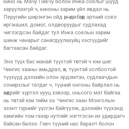
кино нь Мачу Пикчу болон Инка соёлыг шууд
харуулахгүй ч, киноны зарим үйл явдал нь
Перугийн ширэнгэн ойд өрнөдөг бөгөөд эртний соёл
иргэншил, домог, олдворуудыг судлахад
чиглэгдсэн байдаг тул Инка соёлын зарим
шинж чанарыг санагдуулахуйц хэсгүүдийг
багтаасан байдаг.
Энэ түүх бас манай түүхтэй төстэй ч юм шиг.
Чингис хааны амьдрал, өв, түүнтэй холбоотой
түүхүүд дэлхийн олон эрдэмтэн, судлаачдын
сонирхлыг татдаг ч, түүний онгоны байрлал нь
өнөөдрийг хүртэл нууц хэвээр, оньсого мэт байгаа
нь төстэй юм тийм ээ. Чингис хаан Монголын
эзэнт гүрнийг үүсгэн байгуулж, дэлхийн түүхэнд
хамгийн том газар нутгийг нэгтгэсэн их удирдагч
байсан билээ. Гэвч түүний нас баралт болон