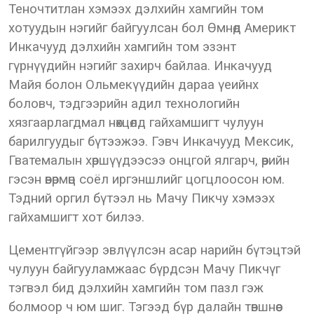
Теночтитлан хэмээх дэлхийн хамгийн том
хотуудын нэгийг байгуулсан бол Өмнөд Америкт
Инкачууд дэлхийн хамгийн том эзэнт
гүрнүүдийн нэгийг захирч байлаа. Инкачууд
Майя болон Ольмекүүдийн дараа үеийнх
боловч, тэдгээрийн адил технологийн
хязгаарлагдмал нөхцөлд гайхамшигт чулуун
барилгуудыг бүтээжээ. Гэвч Инкачууд Мексик,
Гватемалын хөршүүдээсээ онцгой ялгарч, өөрийн
гэсэн өвөрмөц соёл иргэншлийг цогцлоосон юм.
Тэдний оргил бүтээл нь Мачу Пикчу хэмээх
гайхамшигт хот билээ.
Цементгүйгээр эвлүүлсэн асар нарийн бүтэцтэй
чулуун байгууламжаас бүрдсэн Мачу Пикчүг
тэгвэл бид дэлхийн хамгийн том пазл гэж
болмоор ч юм шиг. Тэгээд бүр далайн төвшнөөс