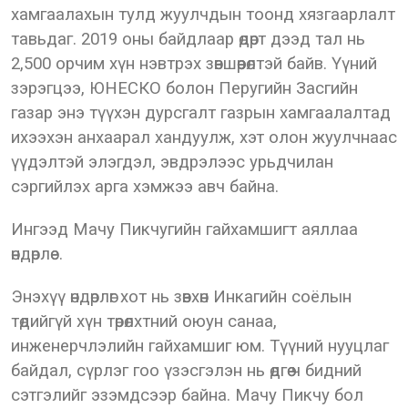
хамгаалахын тулд жуулчдын тоонд хязгаарлалт
тавьдаг. 2019 оны байдлаар өдөрт дээд тал нь
2,500 орчим хүн нэвтрэх зөвшөөрөлтэй байв. Үүний
зэрэгцээ, ЮНЕСКО болон Перугийн Засгийн
газар энэ түүхэн дурсгалт газрын хамгаалалтад
ихээхэн анхаарал хандуулж, хэт олон жуулчнаас
үүдэлтэй элэгдэл, эвдрэлээс урьдчилан
сэргийлэх арга хэмжээ авч байна.
Ингээд Мачу Пикчугийн гайхамшигт аяллаа
өндөрлөе.
Энэхүү өндөрлөг хот нь зөвхөн Инкагийн соёлын
төдийгүй хүн төрөлхтний оюун санаа,
инженерчлэлийн гайхамшиг юм. Түүний нууцлаг
байдал, сүрлэг гоо үзэсгэлэн нь өдгөө ч бидний
сэтгэлийг эзэмдсээр байна. Мачу Пикчу бол