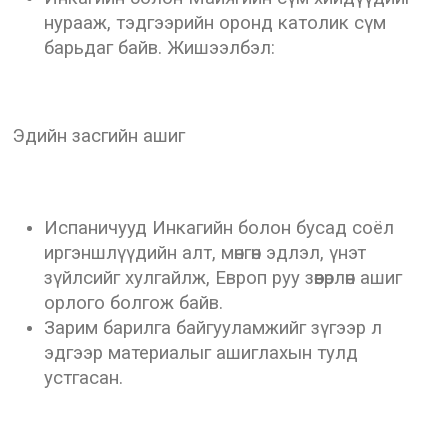
нурааж, тэдгээрийн оронд католик сүм
барьдаг байв. Жишээлбэл:
Эдийн засгийн ашиг
Испаничууд Инкагийн болон бусад соёл
иргэншлүүдийн алт, мөнгөн эдлэл, үнэт
зүйлсийг хулгайлж, Европ руу зөөвөрлөн ашиг
орлого болгож байв.
Зарим барилга байгууламжийг зүгээр л
эдгээр материалыг ашиглахын тулд
устгасан.