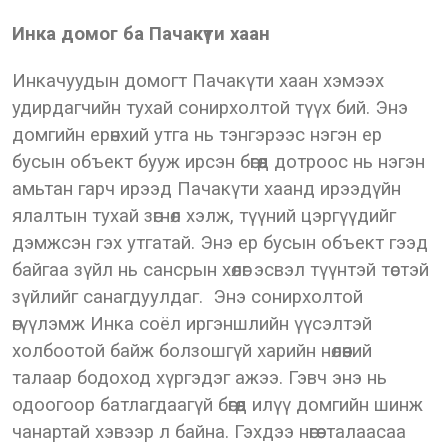
Инка домог ба Пачакүти хаан
Инкачуудын домогт Пачакүти хаан хэмээх
удирдагчийн тухай сонирхолтой түүх бий. Энэ
домгийн ерөнхий утга нь тэнгэрээс нэгэн ер
бусын объект бууж ирсэн бөгөөд дотроос нь нэгэн
амьтан гарч ирээд Пачакүти хаанд ирээдүйн
ялалтын тухай зөгнөл хэлж, түүний цэргүүдийг
дэмжсэн гэх утгатай. Энэ ер бусын объект гээд
байгаа зүйл нь сансрын хөлөг эсвэл түүнтэй төстэй
зүйлийг санагдуулдаг. Энэ сонирхолтой
өгүүлэмж Инка соёл иргэншлийн үүсэлтэй
холбоотой байж болзошгүй харийн нөлөөний
талаар бодоход хүргэдэг ажээ. Гэвч энэ нь
одоогоор батлагдаагүй бөгөөд илүү домгийн шинж
чанартай хэвээр л байна. Гэхдээ нөгөө талаасаа