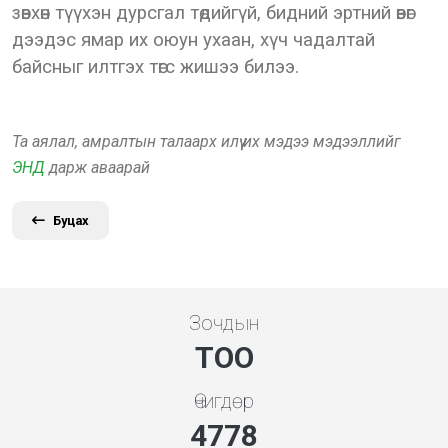
зөвхөн түүхэн дурсгал төдийгүй, бидний эртний өвөг
дээдэс ямар их оюун ухаан, хүч чадалтай
байсныг илтгэх төгс жишээ билээ.
Та аялал, амралтын талаарх илүү их мэдээ мэдээллийг
ЭНД
дарж аваарай
Буцах
Зочдын
ТОО
Өчигдөр
5119