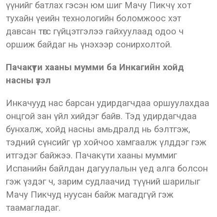
үүнийг батлах гэсэн юм шиг Мачу Пикчү хот
тухайн үеийн технологийн боломжоос хэт
давсан төгс гүйцэтгэлээ гайхуулаад одоо ч
оршиж байдаг нь үнэхээр сонирхолтой.
Пачакүти хааны мумми ба Инкагийн хойд
насны үзэл
Инкачууд нас барсан удирдагчдаа оршуулахдаа
онцгой зан үйл хийдэг байв. Тэд удирдагчдаа
бунхалж, хойд насны амьдралд нь бэлтгэж,
тэдний сүнсийг үр хойчоо хамгаалж үлддэг гэж
итгэдэг байжээ. Пачакүти хааны муммиг
Испанийн байлдан дагуулалын үед алга болсон
гэж үздэг ч, зарим судлаачид түүний шарилыг
Мачу Пикчуд нуусан байж магадгүй гэж
таамагладаг.