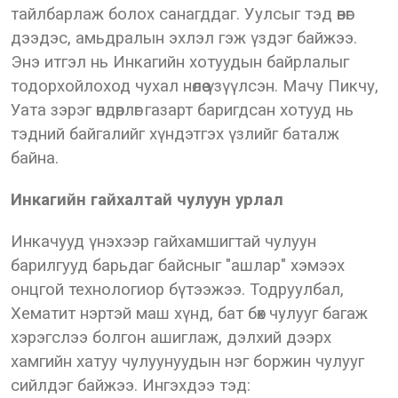
тайлбарлаж болох санагддаг. Уулсыг тэд өвөг
дээдэс, амьдралын эхлэл гэж үздэг байжээ.
Энэ итгэл нь Инкагийн хотуудын байрлалыг
тодорхойлоход чухал нөлөө үзүүлсэн. Мачу Пикчу,
Уата зэрэг өндөрлөг газарт баригдсан хотууд нь
тэдний байгалийг хүндэтгэх үзлийг баталж
байна.
Инкагийн гайхалтай чулуун урлал
Инкачууд үнэхээр гайхамшигтай чулуун
барилгууд барьдаг байсныг "ашлар" хэмээх
онцгой технологиор бүтээжээ. Тодруулбал,
Хематит нэртэй маш хүнд, бат бөх чулууг багаж
хэрэгслээ болгон ашиглаж, дэлхий дээрх
хамгийн хатуу чулуунуудын нэг боржин чулууг
сийлдэг байжээ. Ингэхдээ тэд: