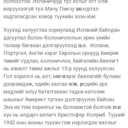
холбоотой. Испаничууд тус хотыг огт олж
илрүүлээгүй тул Мачу Пикчу өнөөг хүртэл
хадгалагдсан ховор түүхийн эзэн юм.
Хүүхэд залуустаа зориулаад Испаний байлдан
дагуулал болон Колоничлолын эрин үеийн
талаар багахан дэлгэрүүлээд өгье. Испани,
Португал, Англи зэрэг Европын орнууд Америк
тивийг судлах, колоничлох, байгалийн баялагт
нь хяналт тавих ажлыг 15-р зуунд эхлүүлсэн.
Гол зорилго нь алт, мөнгө зэрэг баялагийг булаан
дээрэмдэж, эдийн засгаа өсгөж, өөрсдийн эрх
мэдлийг илүү бататгахаас гадна католик
шашныг Америкт түгээн дэлгэрүүлэх байсан.
Энэ их том зорилгыг нь боломжтой болгож өгсөн
хүн нь алдарч аялагч Христофер Колумб. Түүний
1942 оны анхны түүхэн гэж нэрлэгдэх аяллыг