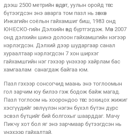
дээш 2500 метрийн өндөрт, уулын оройд төгс
бүтээгдсэн энэ аварга том пазл нь зөвхөн
Инкагийн соёлын гайхамшиг биш, 1983 онд
ЮНЕСКО-гийн Дэлхийн өвд бүртгэгдэж. Мөн 2007
онд дэлхийн шинэ долоон гайхамшгийн нэгээр
нэрлэгдсэн. Дэлхий дээр шударгаар санал
хураалтаар нэрлэгдсэн 7 хон ширхэг
гайхамшгийн нэг гэхээр үнэхээр хайрлам бас
хамгаалам санагдаж байгаа юм.
Пазл гэхээр сонсогчид маань энэ тоглоомын
гол зарчим юу билээ гэж бодож байж магад.
Пазл тоглоом нь хоорондоо төгс зохицох жижиг
хэсгүүдийг эвлүүлэн нэгэн бүхэл бүтэн дүрс
эсвэл бүтцийг бий болгохыг шаарддаг. Мачу
Пикчу хот бол яг энэ зарчмаар бүтээгдсэн нь
үнэхээр гайхалтай.