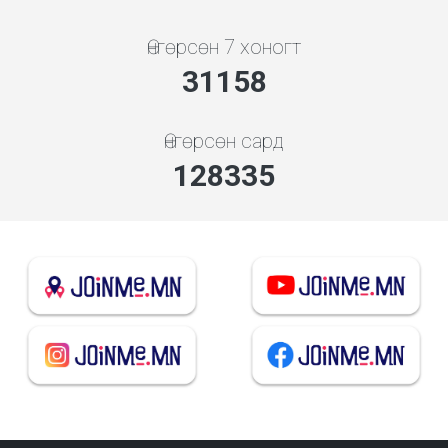
Өнгөрсөн 7 хоногт
33384
Өнгөрсөн сард
137502