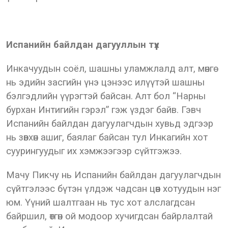
Испанийн байлдан дагууллын түүх
Инкачуудын соёл, шашны уламжлалд алт, мөнгө
нь эдийн засгийн үнэ цэнээс илүүтэй шашны
бэлгэдлийн үүрэгтэй байсан. Алт бол “Нарны
бурхан Интигийн гэрэл” гэж үздэг байв. Гэвч
Испанийн байлдан дагуулагчдын хувьд эдгээр
нь зөвхөн ашиг, баялаг байсан тул Инкагийн хот
суурингуудыг их хэмжээгээр сүйтгэжээ.
Мачу Пикчу нь Испанийн байлдан дагуулагчдын
сүйтгэлээс бүтэн үлдэж чадсан цөөн хотуудын нэг
юм. Үүний шалтгаан нь тус хот алслагдсан
байршил, өтгөн ой модоор хучигдсан байрлалтай