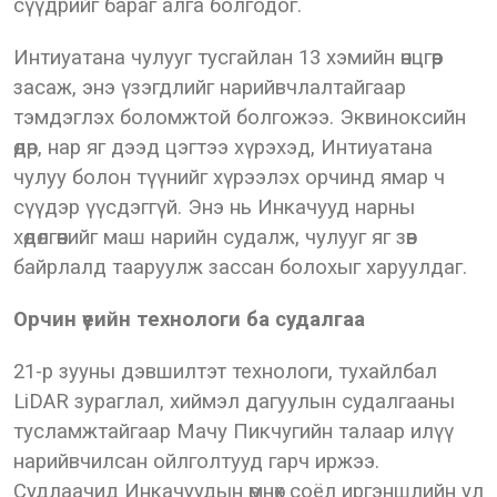
сүүдрийг бараг алга болгодог.
Интиуатана чулууг тусгайлан 13 хэмийн өнцгөөр
засаж, энэ үзэгдлийг нарийвчлалтайгаар
тэмдэглэх боломжтой болгожээ. Эквиноксийн
өдөр, нар яг дээд цэгтээ хүрэхэд, Интиуатана
чулуу болон түүнийг хүрээлэх орчинд ямар ч
сүүдэр үүсдэггүй. Энэ нь Инкачууд нарны
хөдөлгөөнийг маш нарийн судалж, чулууг яг зөв
байрлалд тааруулж зассан болохыг харуулдаг.
Орчин үеийн технологи ба судалгаа
21-р зууны дэвшилтэт технологи, тухайлбал
LiDAR зураглал, хиймэл дагуулын судалгааны
тусламжтайгаар Мачу Пикчугийн талаар илүү
нарийвчилсан ойлголтууд гарч иржээ.
Судлаачид Инкачуудын өмнөх соёл иргэншлийн ул