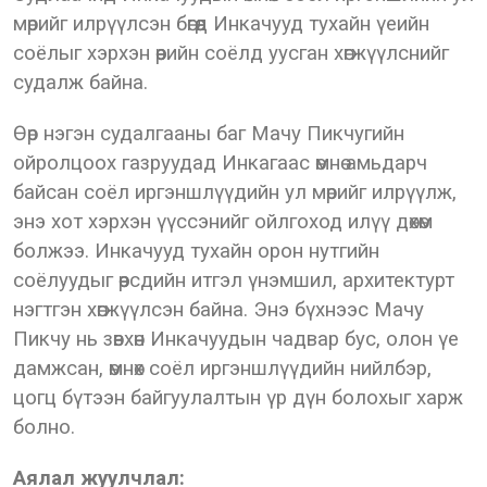
мөрийг илрүүлсэн бөгөөд Инкачууд тухайн үеийн
соёлыг хэрхэн өөрийн соёлд уусган хөгжүүлснийг
судалж байна.
Өөр нэгэн судалгааны баг Мачу Пикчугийн
ойролцоох газруудад Инкагаас өмнө амьдарч
байсан соёл иргэншлүүдийн ул мөрийг илрүүлж,
энэ хот хэрхэн үүссэнийг ойлгоход илүү дөхөм
болжээ. Инкачууд тухайн орон нутгийн
соёлуудыг өөрсдийн итгэл үнэмшил, архитектурт
нэгтгэн хөгжүүлсэн байна. Энэ бүхнээс Мачу
Пикчу нь зөвхөн Инкачуудын чадвар бус, олон үе
дамжсан, өмнөх соёл иргэншлүүдийн нийлбэр,
цогц бүтээн байгуулалтын үр дүн болохыг харж
болно.
Аялал жуулчлал: