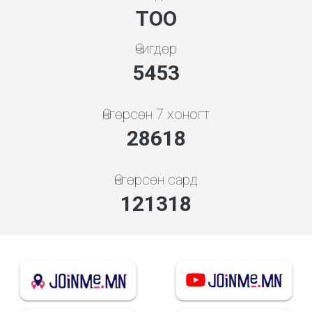
ТОО
Өчигдөр
5843
Өнгөрсөн 7 хоногт
30662
Өнгөрсөн сард
135316