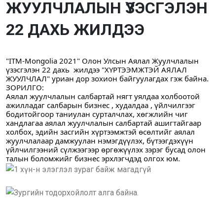
ЖУУЛЧЛАЛЫН ҮЗЭСГЭЛЭН
22 ДАХЬ ЖИЛДЭЭ
"ITM-Mongolia 2021" Олон Улсын Аялал Жуулчлалын 
үзэсгэлэн 22 дахь  жилдээ "ХҮРТЭЭМЖТЭЙ АЯЛАЛ 
ЖУУЛЧЛАЛ" уриан дор зохион байгуулагдах гэж байна.
ЗОРИЛГО: 
Аялал жуулчлалын салбартай нягт уялдаа холбоотой 
ажилладаг салбарын бизнес , худалдаа , үйлчилгээг 
бодитойгоор таниулан сурталчлах, хөгжлийн чиг 
хандлагаа аялал жуулчлалын салбартай ашигтайгаар 
холбох, эдийн засгийн хүртээмжтэй өсөлтийг аялал 
жуулчлалаар дамжуулан нэмэгдүүлэх, бүтээгдэхүүн 
үйлчилгээний сүлжээгээр өргөжүүлэх зэрэг бусад олон 
талын боломжийг бизнес эрхлэгчдэд олгох юм.