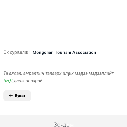
Эх сурвалж :
Mongolian Tourism Association
Та аялал, амралтын талаарх илүү их мэдээ мэдээллийг
ЭНД
дарж аваарай
Буцах
Зочдын