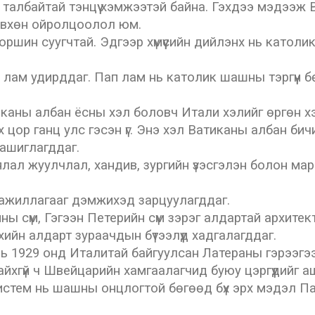
талбайтай тэнцүү хэмжээтэй байна. Гэхдээ мэдээж В
өвхөн ойролцоолол юм.
оршин суугчтай. Эдгээр хүмүүсийн дийлэнх нь катол
 лам удирддаг. Пап лам нь католик шашны тэргүүн 
иканы албан ёсны хэл боловч Итали хэлийг өргөн хэ
 цор ганц улс гэсэн үг. Энэ хэл Ватиканы албан би
 ашиглагддаг.
аялал жуулчлал, хандив, зургийн үзэсгэлэн болон м
л ажиллагааг дэмжихэд зарцуулагддаг.
ы сүм, Гэгээн Петерийн сүм зэрэг алдартай архитек
йн алдарт зураачдын бүтээлүүд хадгалагддаг.
нь 1929 онд Италитай байгуулсан Латераны гэрээгээ
йхгүй ч Швейцарийн хамгаалагчид буюу цэргүүдийг а
истем нь шашны онцлогтой бөгөөд бүх эрх мэдэл П