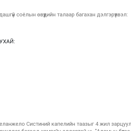
шгүй соёлын өвүүдийн талаар багахан дэлгэрүүлвэл:
УХАЙ:
еланжело Систиний капелийн таазыг 4 жил зарцуулан