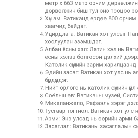
метр x 663 метр орчим дөрвөлжин 
дөрвөлжин биш тул энэ тооцоо з
Хүн ам: Ватиканд ердөө 800 орчим 
хаагчид байдаг.
Удирдлага: Ватикан хот улсыг Пап
хослуулан эзэмшдэг.
Албан ёсны хэл: Латин хэл нь Ват
ёсны хэлээ болгосон дэлхий дээрх
Католик сүмийн зарим харилцаанд
Эдийн засаг: Ватикан хот улс нь 
бүрдүүлдэг.
Нийт орлого нь католик сүмийн үй
Соёлын өв: Ватиканы музей, Систин
Микеланжело, Рафаэль зэрэг дэлхи
Тусгаар тогтнол: Ватикан хот улс 
Арми: Энэ улсад нь өөрийн арми ба
Засаглал: Ватиканы засаглалын с