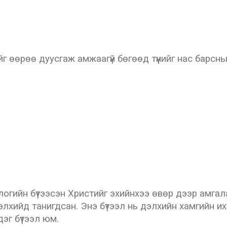
г өөрөө дуусгаж амжаагүй бөгөөд түүнийг нас барсны 
логийн бүтээсэн Христийг эхийнхээ өвөр дээр амгал
лхийд танигдсан. Энэ бүтээл нь дэлхийн хамгийн и
дэг бүтээл юм.