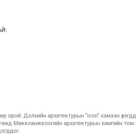
Й:
р орой: Дэлхийн архитектурын "icon" хэмээн үзэгдд
гөөд Микеланжелогийн архитектурын хамгийн том ам
огддог.