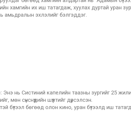
аруулдаг бөгөөд хамгийн алдартай нь "Адамын бүтээл
хийн хамгийн их иш татагдаж, хуулах дуртай уран з
л нь амьдралын эхлэлийг бэлгэддэг.
: Энэ нь Систиний капелийн таазны зургийг 25 жили
г, мөн сүнснүүдийн шүүлтийг дүрсэлсэн.
эй бүтээл бөгөөд олон кино, уран бүтээлд иш татагд