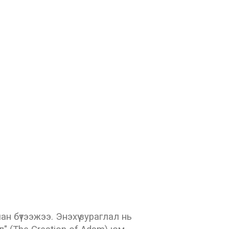
 бүтээжээ. Энэхүү зураглал нь