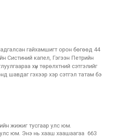
 хадгалсан гайхамшигт орон бөгөөд 44
йн Систиний капел, Гэгээн Петрийн
цуглуулгаараа хүн төрөлхтний сэтгэлийг
энд шавдаг гэхээр хэр сэтгэл татам бэ
ийн жижиг тусгаар улс юм.
 улс юм. Энэ нь хааш хаашаагаа 663