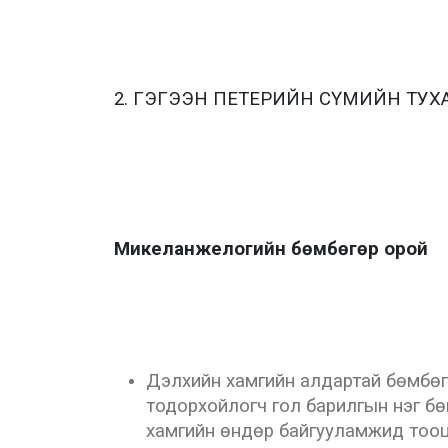
2. ГЭГЭЭН ПЕТЕРИЙН СҮМИЙН ТУХА
Микеланжелогийн бөмбөгөр орой
Дэлхийн хамгийн алдартай бөмбөгө
тодорхойлогч гол барилгын нэг бө
хамгийн өндөр байгууламжид тооц