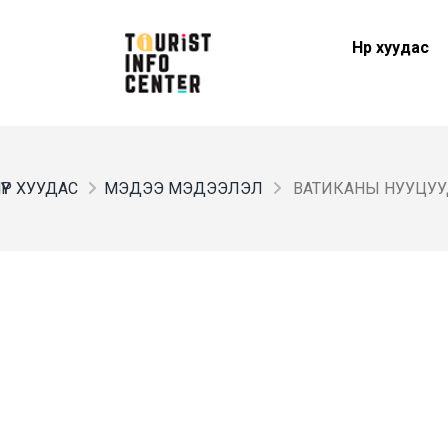
Нүүр хуудас
ҮҮР ХУУДАС
МЭДЭЭ МЭДЭЭЛЭЛ
ВАТИКАНЫ НУУЦУ