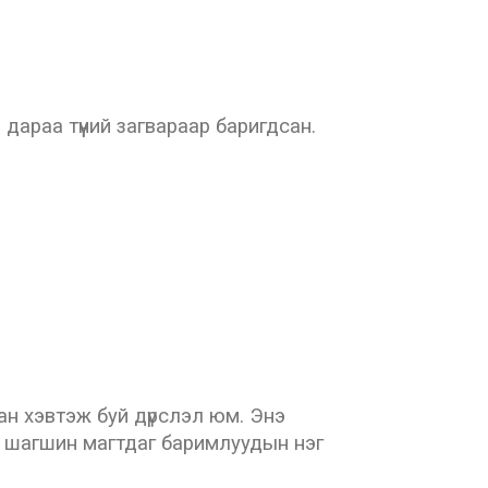
дараа түүний загвараар баригдсан.
ан хэвтэж буй дүрслэл юм. Энэ
х шагшин магтдаг баримлуудын нэг