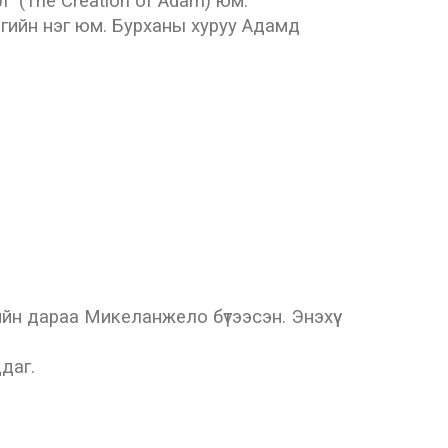
" (The Creation of Adam) юм.
ургийн нэг юм. Бурханы хуруу Адамд
йн дараа Микеланжело бүтээсэн. Энэхүү
даг.