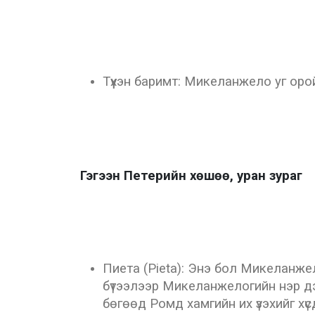
Түүхэн баримт: Микеланжело уг орой
Гэгээн Петерийн хөшөө, уран зураг
Пиета (Pietа): Энэ бол Микеланже
бүтээлээр Микеланжелогийн нэр дэ
бөгөөд Ромд хамгийн их үзэхийг хүс