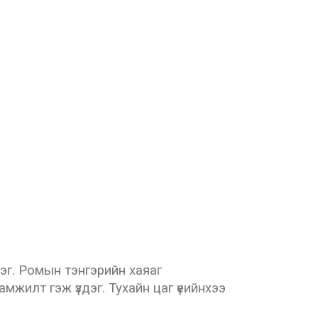
эг. Ромын тэнгэрийн хаяаг
жилт гэж үздэг. Тухайн цаг үеийнхээ