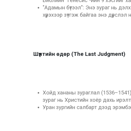
Библийн "Генесис"-ийн 9 хэсгийг х
"Адамын бүтээл": Энэ зураг нь дэл
хүрэхээр зүтгэж байгаа энэ дүрслэ
Шүүлтийн өдөр (The Last Judgment)
Хойд хананы зураглал (1536–1541)
зураг нь Христийн хоёр дахь ирэлтий
Уран зургийн салбарт дээд эрэмбэт