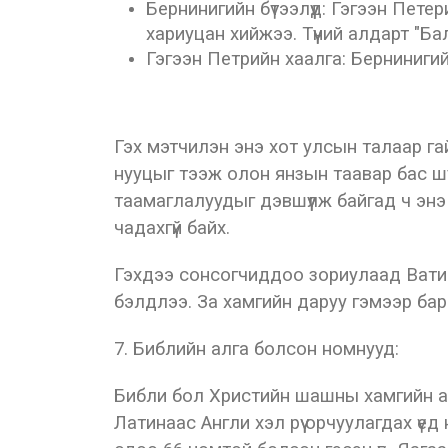
Бернинигийн бүтээлүүд: Гэгээн Пет
хариуцан хийжээ. Түүний алдарт "Б
Гэгээн Петрийн хаалга: Берниниги
Гэх мэтчилэн энэ хот улсын талаар га
нууцыг тээж олон янзын таавар бас ш
таамаглалуудыг дэвшүүлж байгад ч энэ 
чадахгүй байх.
Гэхдээ сонсогчиддоо зориулаад Ватик
бэлдлээ. За хамгийн даруу гэмээр бар
7. Библийн алга болсон номнууд:
Библи бол Христийн шашны хамгийн ар
Латинаас Англи хэл рүү орчуулагдах ү