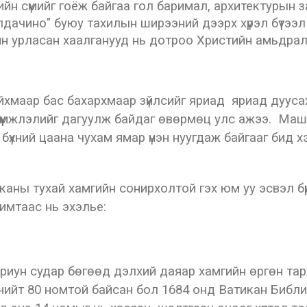
ерийн сүмийг гоёж байгаа гол баримал, архитектуры
алдачино" буюу тахилын ширээний дээрх хүрэл бүтээл
йн урласан хаалганууд нь дотроо Христийн амьдралы
йхмаар бас бахархмаар зүйлсийг яриад яриад дуусах
үүмжлэлийг дагуулж байдаг өвөрмөц улс ажээ. Маш 
бүхний цаана чухам ямар үнэн нуугдаж байгааг бид хэ
аны тухай хамгийн сонирхолтой гэх юм уу эсвэл бү
имтаас нь эхэлье:
иун судар бөгөөд дэлхий даяар хамгийн өргөн тар
ед нийт 80 номтой байсан бол 1684 онд Ватикан Библ