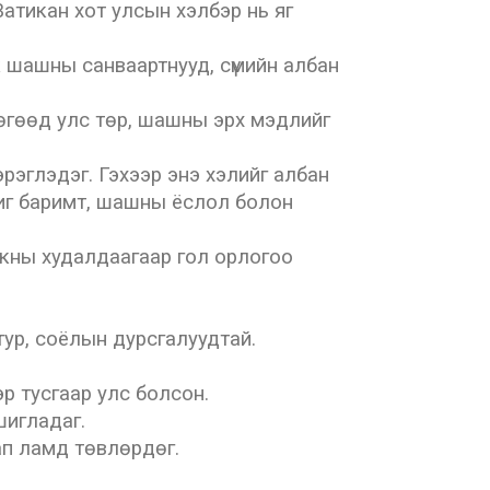
атикан хот улсын хэлбэр нь яг
ик шашны санваартнууд, сүмийн албан
бөгөөд улс төр, шашны эрх мэдлийг
рэглэдэг. Гэхээр энэ хэлийг албан
чиг баримт, шашны ёслол болон
аркны худалдаагаар гол орлогоо
тур, соёлын дурсгалуудтай.
р тусгаар улс болсон.
шигладаг.
ап ламд төвлөрдөг.