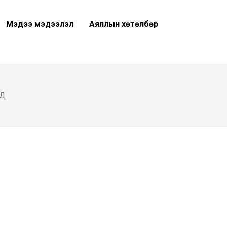
Мэдээ мэдээлэл
Аяллын хөтөлбөр
УД