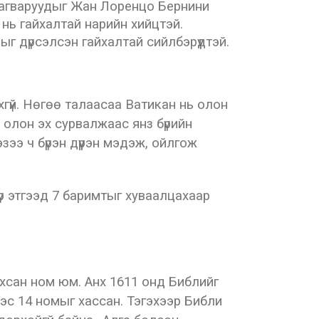
н загваруудыг Жан Лоренцо Бернини
 нь гайхалтай нарийн хийцтэй.
г дүрсэлсэн гайхалтай сийлбэрүүдтэй.
гүй. Нөгөө талаасаа Ватикан нь олон
олон эх сурвалжаас янз бүрийн
зээ ч бүрэн дүүрэн мэдэж, ойлгож
р этгээд 7 баримтыг хуваалцахаар
хсан ном юм. Анх 1611 онд Библийг
иэс 14 номыг хассан. Тэгэхээр Библи