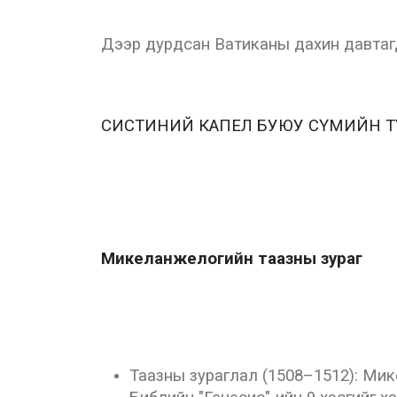
Дээр дурдсан Ватиканы дахин давтагда
СИСТИНИЙ КАПЕЛ БУЮУ СҮМИЙН Т
Микеланжелогийн таазны зураг
Таазны зураглал (1508–1512): Мик