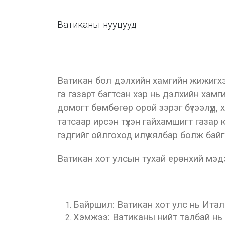
Ватиканы нууцууд
Ватикан бол дэлхийн хамгийн жижигхэн
га газарт багтсан хэр нь дэлхийн ха
домогт бөмбөгөр орой зэрэг бүтээлүүд, х
татсаар ирсэн түүхэн гайхамшигт газа
гэдгийг ойлгоход илүү хялбар болж бай
Ватикан хот улсын тухай ерөнхий мэд
Байршил: Ватикан хот улс нь Итал
Хэмжээ: Ватиканы нийт талбай нь 