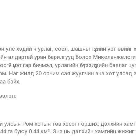
 улс хэдий ч урлаг, соёл, шашны түүхийн үнэт өвийг
мгийн алдартай уран барилгууд болох Микеланжелоги
осгүй үнэт гар бичмэл, урлагийн бүтээлүүдийн баялаг 
р юм. Нэг жилд 20 орчим сая жуулчин энэ хот улсад 
гаа байх.
ээлэл:
и улсын Ром хотын төв хэсэгт орших, дэлхийн хамг
44 га буюу 0.44 км². Энэ нь дэлхийн хамгийн жижиг