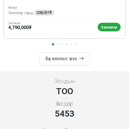
Аялал
Зээлээр сард:
208,037₮
Эхлэх үнэ
4,790,000₮
Захиалах
Бүх аяллыг үзэх
Зочдын
ТОО
Өчигдөр
5843