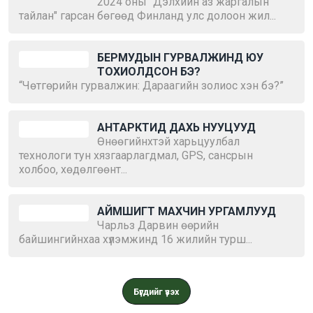
2024 оны "Дэлхийн аз жаргалын
тайлан" гарсан бөгөөд Финланд улс долоон жил...
БЕРМУДЫН ГУРВАЛЖИНД ЮУ
ТОХИОЛДСОН БЭ?
“Чөтгөрийн гурвалжин: Дараагийн золиос хэн бэ?”
АНТАРКТИД ДАХЬ НУУЦУУД
Өнөөгийнхтэй харьцуулбал
технологи тун хязгаарлагдмал, GPS, сансрын
холбоо, хөдөлгөөнт...
АЙМШИГТ МАХЧИН УРГАМЛУУД
Чарльз Дарвин өөрийн
байшингийнхаа хүлэмжинд 16 жилийн турш...
Бүгдийг үзэх