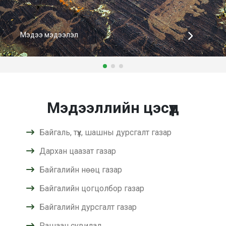
Мэдээ мэдээлэл
Мэдээллийн цэсүүд
Байгаль, түүх, шашны дурсгалт газар
Дархан цаазат газар
Байгалийн нөөц газар
Байгалийн цогцолбор газар
Байгалийн дурсгалт газар
Рашаан сувилал