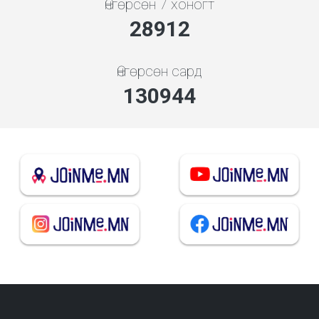
Өнгөрсөн 7 хоногт
30977
Өнгөрсөн сард
140297