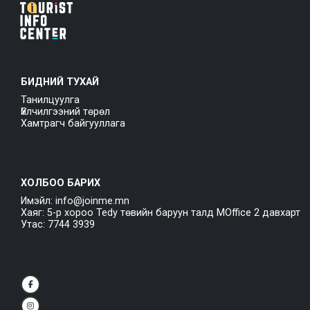
БИДНИЙ ТУХАЙ
Танилцуулга
Үйлчилгээний төрөл
Хамтрагч байгууллага
ХОЛБОО БАРИХ
Имэйл: info@joinme.mn
Хаяг: 5-р хороо Tedy төвийн баруун талд MOffice 2 давхарт
Утас: 7744 3939