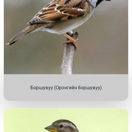
Боршувуу (Оронгийн боршувуу)