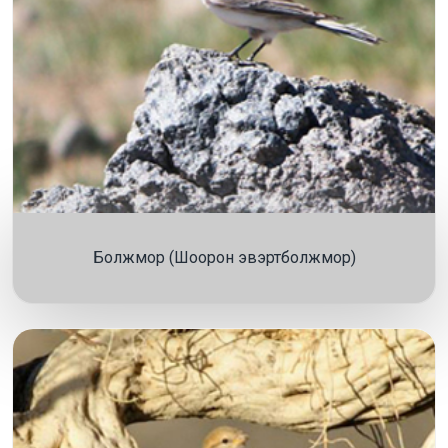
Болжмор (Шоорон эвэртболжмор)