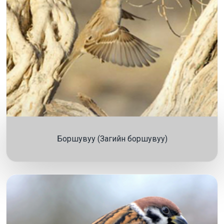
Боршувуу (Загийн боршувуу)