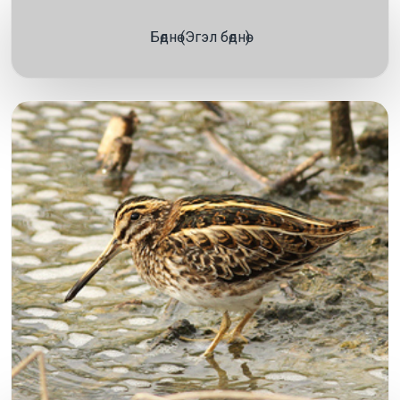
Бөднө (Эгэл бөднө)