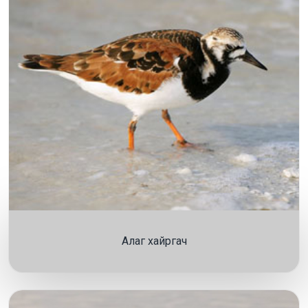
Алаг хайргач