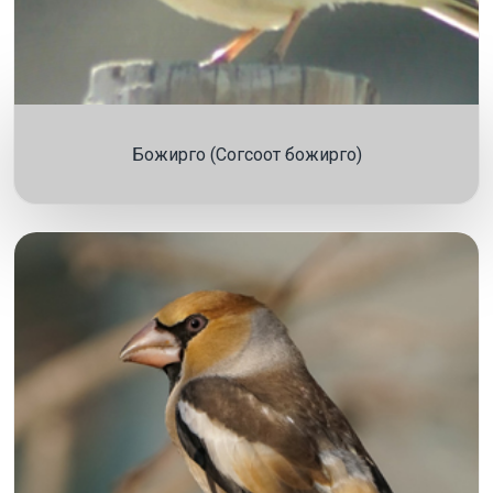
Божирго (Согсоот божирго)