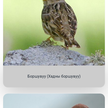
Боршувуу (Хадны боршувуу)