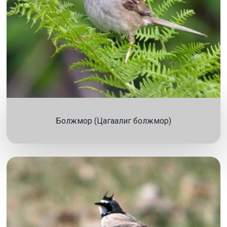
Болжмор (Цагаалиг болжмор)