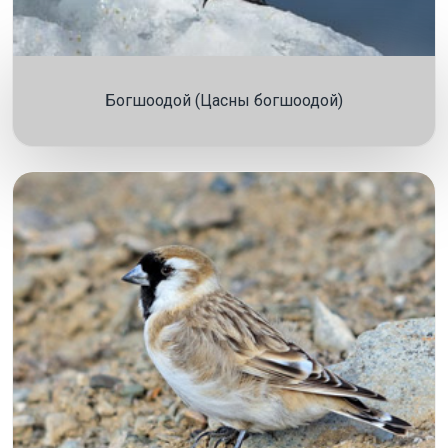
Богшоодой (Цасны богшоодой)