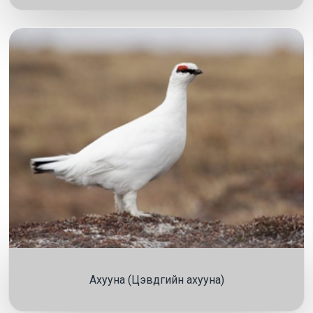
Ахууна (Цэвдгийн ахууна)