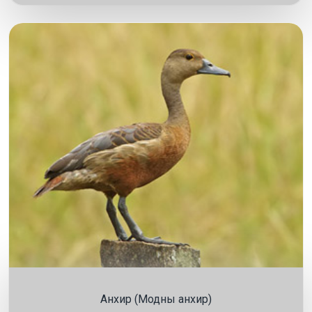
Анхир (Модны анхир)