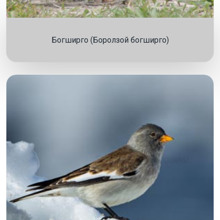
Богширго (Боролзой богширго)