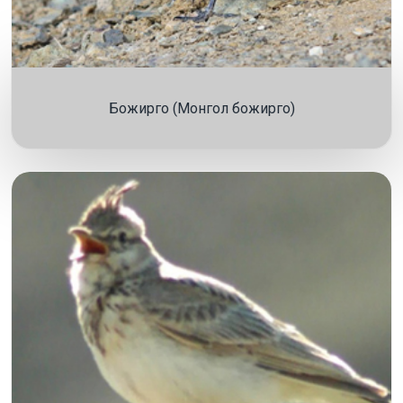
Божирго (Монгол божирго)