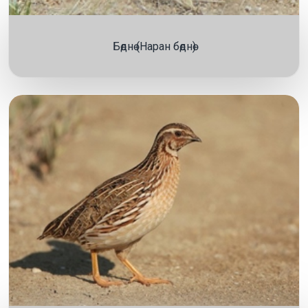
Бөднө (Наран бөднө)