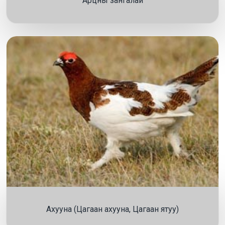
Арцны зангалай
Ахууна (Цагаан ахууна, Цагаан ятуу)