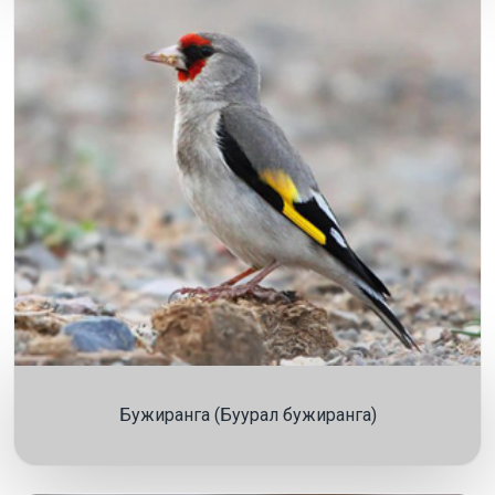
Бужиранга (Буурал бужиранга)