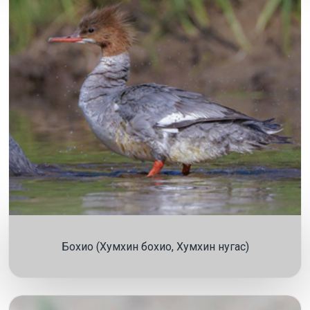
Бохио (Хумхин бохио, Хумхин нугас)