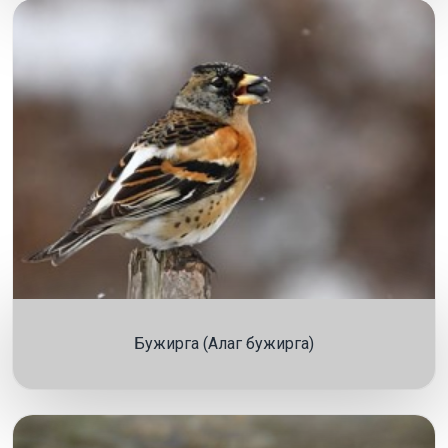
Бужирга (Алаг бужирга)