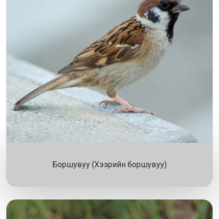
Боршувуу (Хээрийн боршувуу)