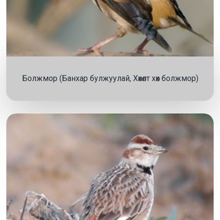
Болжмор (Банхар булжуулай, Хөхөлт хөх болжмор)