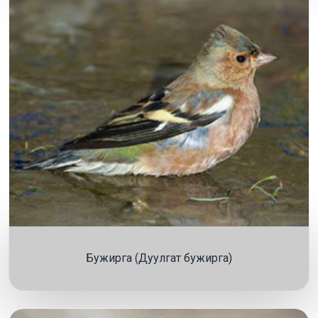
Бужирга (Дуулгат бужирга)