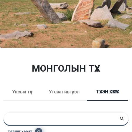
МОНГОЛЫН ТҮҮХ
Улсын түүх
Угсаатны үүсэл
ТҮҮХЭН ХҮМҮҮС
Бүгдийг харах