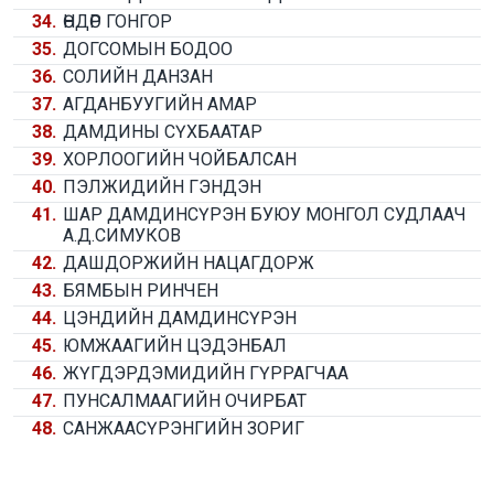
34.
ӨНДӨР ГОНГОР
35.
ДОГСОМЫН БОДОО
36.
СОЛИЙН ДАНЗАН
37.
АГДАНБУУГИЙН АМАР
38.
ДАМДИНЫ СҮХБААТАР
39.
ХОРЛООГИЙН ЧОЙБАЛСАН
40.
ПЭЛЖИДИЙН ГЭНДЭН
41.
ШАР ДАМДИНСҮРЭН БУЮУ МОНГОЛ СУДЛААЧ
А.Д.СИМУКОВ
42.
ДАШДОРЖИЙН НАЦАГДОРЖ
43.
БЯМБЫН РИНЧЕН
44.
ЦЭНДИЙН ДАМДИНСҮРЭН
45.
ЮМЖААГИЙН ЦЭДЭНБАЛ
46.
ЖҮГДЭРДЭМИДИЙН ГҮРРАГЧАА
47.
ПУНСАЛМААГИЙН ОЧИРБАТ
48.
САНЖААСҮРЭНГИЙН ЗОРИГ