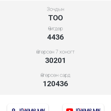
Зочдын
ТОО
Өчигдөр
5119
Өнгөрсөн 7 хоногт
34847
Өнгөрсөн сард
138965