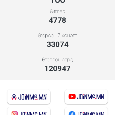
ТОО
Өчигдөр
5119
Өнгөрсөн 7 хоногт
35436
Өнгөрсөн сард
134902