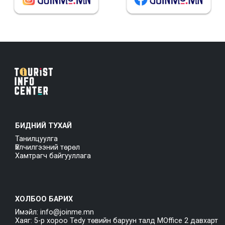
БИДНИЙ ТУХАЙ
Танилцуулга
Үйлчилгээний төрөл
Хамтрагч байгууллага
ХОЛБОО БАРИХ
Имэйл: info@joinme.mn
Хаяг: 5-р хороо Tedy төвийн баруун талд MOffice 2 давхарт