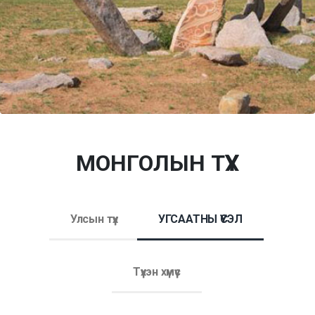
МОНГОЛЫН ТҮҮХ
Улсын түүх
УГСААТНЫ ҮҮСЭЛ
Түүхэн хүмүүс