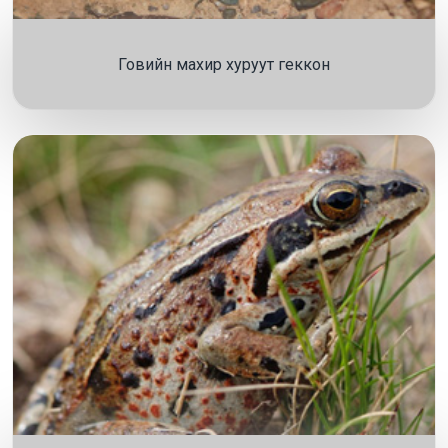
Говийн махир хуруут геккон