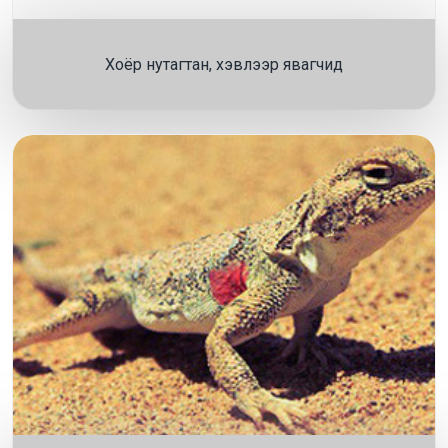
Хоёр нутагтан, хэвлээр явагчид