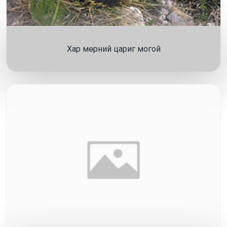
Хар мөрний цариг могой