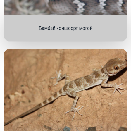
Бамбай хоншоорт могой