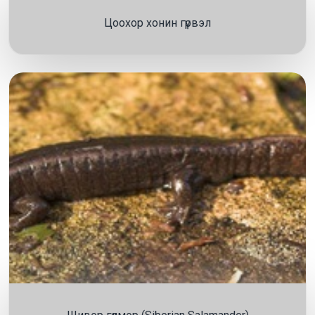
Цоохор хонин гүрвэл