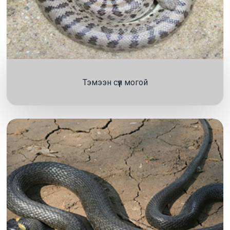
Тэмээн сүүл могой