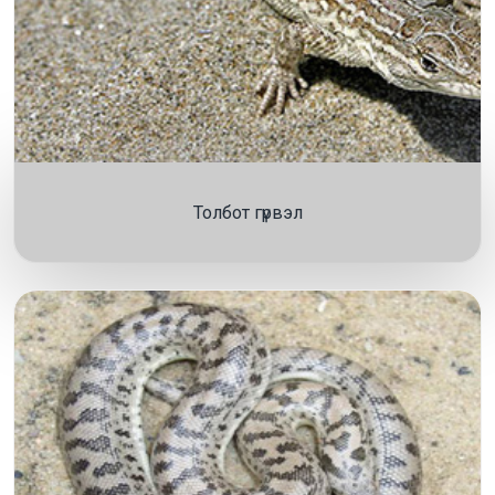
Толбот гүрвэл