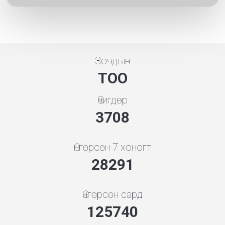
Зочдын
ТОО
Өчигдөр
4279
Өнгөрсөн 7 хоногт
32644
Өнгөрсөн сард
145085