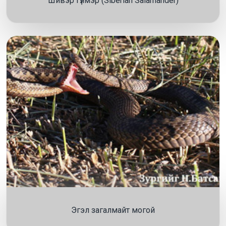
Шивэр гүлмэр (Siberian Salamander)
Эгэл загалмайт могой