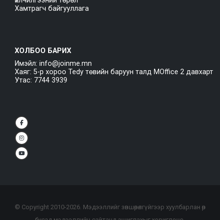
Үйлчилгээний төрөл
Хамтрагч байгууллага
ХОЛБОО БАРИХ
Имэйл: info@joinme.mn
Хаяг: 5-р хороо Tedy төвийн баруун талд MOffice 2 давхарт
Утас: 7744 3939
© Copyright 2010-
2026
. Мэдээллийг зөвшөөрөлгүйгээр хуулбарлан өөр
бусад мэдээллийн сайтанд ашиглахыг хориглоно.