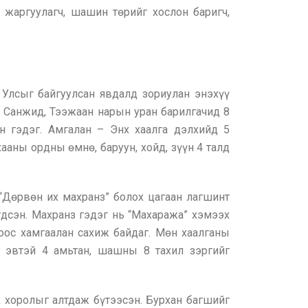
 жаргуулагч, шашин төрийг хослон баригч,
 Улсыг байгуулсан явдалд зориулан энэхүү
, Санжид, Тээжаан нарын уран барилгачид 8
ан гэдэг. Амгалан – Энх хаалга дэлхийд 5
аны ордны өмнө, баруун, хойд, зүүн 4 талд
“Дөрвөн их махранз” болох цагаан лагшинт
дсэн. Махранз гэдэг нь “Махаража” хэмээх
роос хамгаалан сахиж байдаг. Мөн хаалганы
у эвтэй 4 амьтан, шашны 8 тахил зэргийг
 хоролыг алтдаж бүтээсэн. Бурхан багшийг