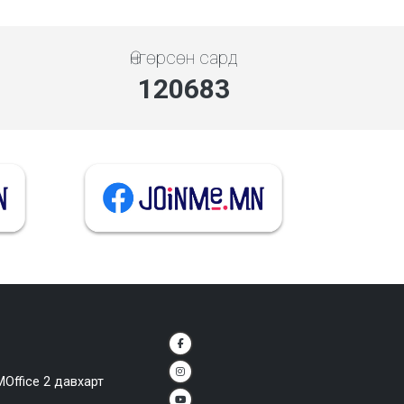
Өнгөрсөн сард
139992
MOffice 2 давхарт