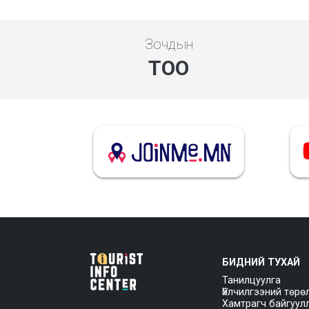
Зочдын
ТОО
БИДНИЙ ТУХАЙ
Танилцуулга
Үйлчилгээний төрө
Хамтрагч байгуул