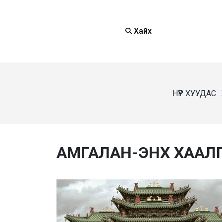
Хайх
НҮҮР ХУУДАС
АМГАЛАН-ЭНХ ХААЛ