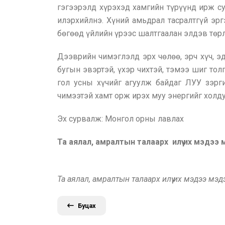
гэгээрэлд хүрэхэд хамгийн түрүүнд ирж су
илэрхийлнэ. Хүний амьдрал тасралтгүй эрг
бөгөөд үйлийн үрээс шалтгаалан элдэв төрл
Дээврийн чимэглэлд эрх чөлөө, эрч хүч, эд
бугын эвэртэй, үхэр чихтэй, тэмээ шиг тол
гол усны хүчийг агуулж байдаг ЛУУ зэрг
чимээтэй хамт орж ирэх муу энергийг холду
Эх сурвалж: Монгол орны лавлах
Та аялал, амралтын талаарх илүү их мэдээ
Та аялал, амралтын талаарх илүү их мэдээ мэ
Буцах