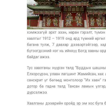
хэмжээгүй эрхт эзэн, наран гэрэлт, түмэ
хаалгыг 1912 – 1919 онд ард түмний өргөл
багана тулж, 7 давхар дээвэртэйгээр, ха
бүтээгдсэний нэг нь ийнхүү Богд хааны ор
байдаг ажээ.
Тус хаалганы нүүрэн талд “Буддын шашныг
Ёлхорсүрэн, улаан лагшинт Жамийсан, хөх
санскрит үг бөгөөд монголоор “Их хаан” г
дотор ба гадна талд Тансан ламын үлгэр
дүрсэлжээ.
Хаалганы дээврийн оройд эр эм хос буга 