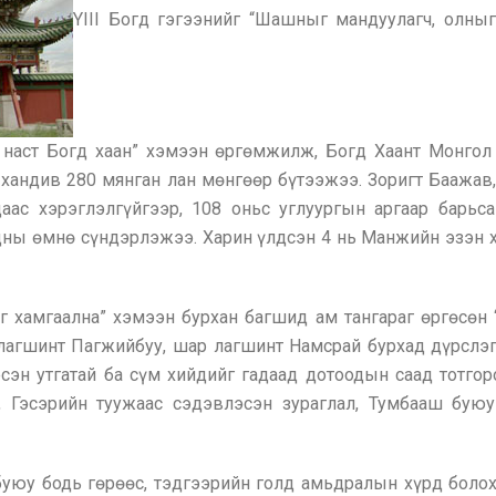
YIII Богд гэгээнийг “Шашныг мандуулагч, олныг
н наст Богд хаан” хэмээн өргөмжилж, Богд Хаант Монгол
 хандив 280 мянган лан мөнгөөр бүтээжээ. Зоригт Баажав
даас хэрэглэлгүйгээр, 108 оньс углуургын аргаар барьс
дны өмнө сүндэрлэжээ. Харин үлдсэн 4 нь Манжийн эзэн ха
 хамгаална” хэмээн бурхан багшид ам тангараг өргөсөн 
 лагшинт Пагжийбуу, шар лагшинт Намсрай бурхад дүрслэг
эсэн утгатай ба сүм хийдийг гадаад дотоодын саад тотго
, Гэсэрийн туужаас сэдэвлэсэн зураглал, Тумбааш бую
буюу бодь гөрөөс, тэдгээрийн голд амьдралын хүрд болох