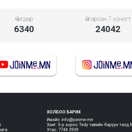
Өчигдөр
Өнгөрсөн 7 хоногт
7354
27888
ХОЛБОО БАРИХ
Имэйл: info@joinme.mn
л
Хаяг: 5-р хороо Tedy төвийн баруун талд 
лага
Утас: 7744 3939