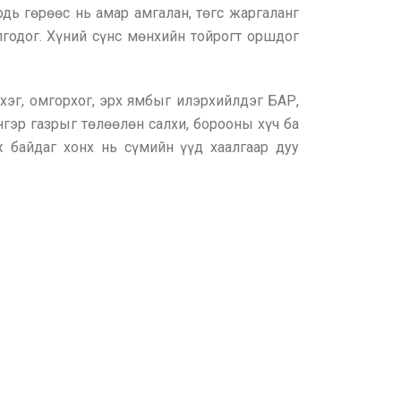
дь гөрөөс нь амар амгалан, төгс жаргаланг
лгодог. Хүний сүнс мөнхийн тойрогт оршдог
лхэг, омгорхог, эрх ямбыг илэрхийлдэг БАР,
нгэр газрыг төлөөлөн салхи, борооны хүч ба
 байдаг хонх нь сүмийн үүд хаалгаар дуу