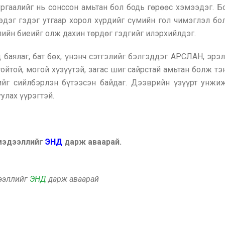
ргаалийг нь сонссон амьтан бол бодь гөрөөс хэмээдэг. Бо
эдэг гэдэг утгаар хорол хүрдийг сүмийн гол чимэглэл бо
ийн биеийг олж дахин төрдөг гэдгийг илэрхийлдэг.
 баялаг, бат бөх, үнэнч сэтгэлийг бэлгэддэг АРСЛАН, эрэ
гойтой, могой хүзүүтэй, загас шиг сайрстай амьтан болж тэ
ийг сийлбэрлэн бүтээсэн байдаг. Дээврийн үзүүрт унжиж
улах үүрэгтэй.
 мэдээллийг
ЭНД
дарж аваарай.
дээллийг
ЭНД
дарж аваарай