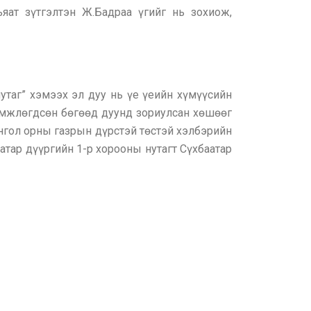
ат зүтгэлтэн Ж.Бадраа үгийг нь зохиож,
таг” хэмээх эл дуу нь үе үеийн хүмүүсийн
өмжлөгдсөн бөгөөд дуунд зориулсан хөшөөг
нгол орны газрын дүрстэй төстэй хэлбэрийн
атар дүүргийн 1-р хорооны нутагт Сүхбаатар