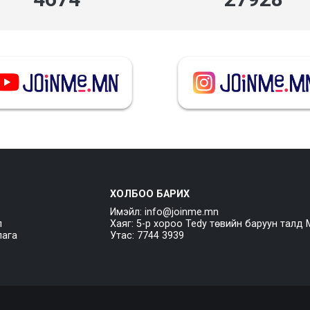
ХОЛБОО БАРИХ
Имэйл: info@joinme.mn
л
Хаяг: 5-р хороо Tedy төвийн баруун талд 
лага
Утас: 7744 3939