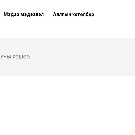
Мэдээ мэдээлэл
Аяллын хөтөлбөр
ДУУНЫ ХӨШӨӨ