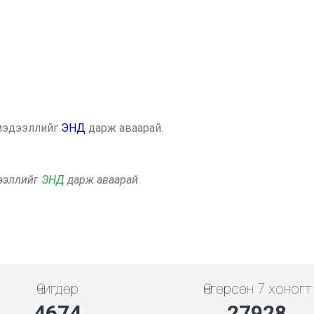
 мэдээллийг
ЭНД
дарж аваарай.
дээллийг
ЭНД
дарж аваарай
Өчигдөр
Өнгөрсөн 7 хоногт
5453
32583