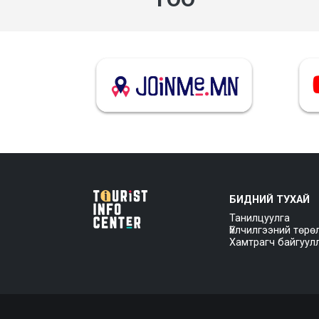
БИДНИЙ ТУХАЙ
Танилцуулга
Үйлчилгээний төрө
Хамтрагч байгуул