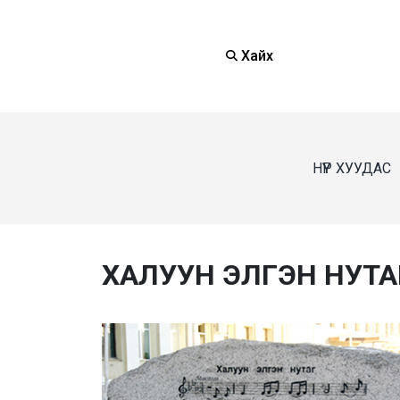
Хайх
НҮҮР ХУУДАС
ХАЛУУН ЭЛГЭН НУТАГ 