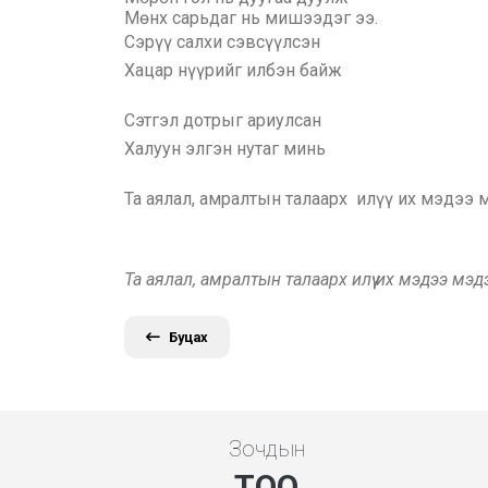
Мөнх сарьдаг нь мишээдэг ээ.
Сэрүү салхи сэвсүүлсэн
Хацар нүүрийг илбэн байж
Сэтгэл дотрыг ариулсан
Халуун элгэн нутаг минь
Та аялал, амралтын талаарх илүү их мэдээ
Та аялал, амралтын талаарх илүү их мэдээ мэ
Буцах
Зочдын
ТОО