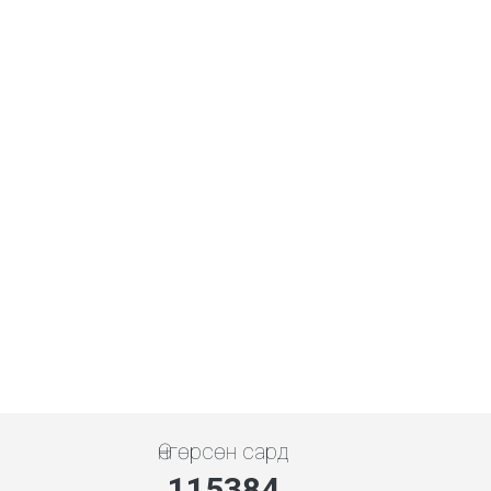
Өнгөрсөн сард
134615