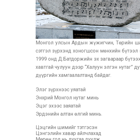
Монгол улсын Ардын жүжигчин, Төрийн шаг
сэтгэл зүрхэнд хоногшсон мөнхийн бүтээл
1999 онд Д.Батдоржийн эх загвараар бүтээ
хавтгай чулуун дээр “Халуун элгэн нутаг” 
дүүргийн хамгаалалтанд байдаг.
Элэг зүрхнээс уяатай
Энхрий Монгол нутаг минь
Эцэг эхээс заяатай
Эрдэнийн алтан өлгий минь.
Цэцгийн шимийг тэтгэсэн
Цэнгэлийн хавар айлчлахад
Мөрөн гол нь дуугаа дуулж