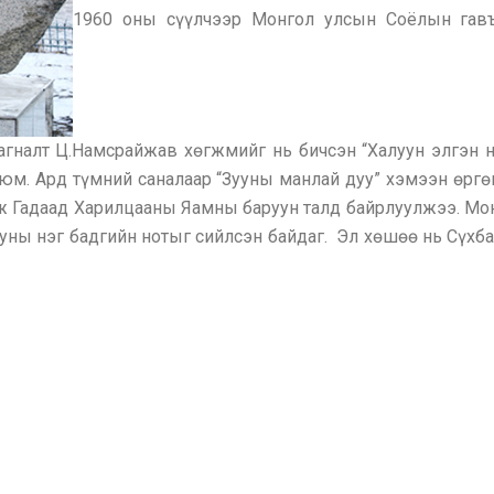
1960 оны сүүлчээр Монгол улсын Соёлын гавъя
налт Ц.Намсрайжав хөгжмийг нь бичсэн “Халуун элгэн ну
 юм. Ард түмний саналаар “Зууны манлай дуу” хэмээн өрг
ж Гадаад Харилцааны Яамны баруун талд байрлуулжээ. Мо
дууны нэг бадгийн нотыг сийлсэн байдаг. Эл хөшөө нь Сүхба