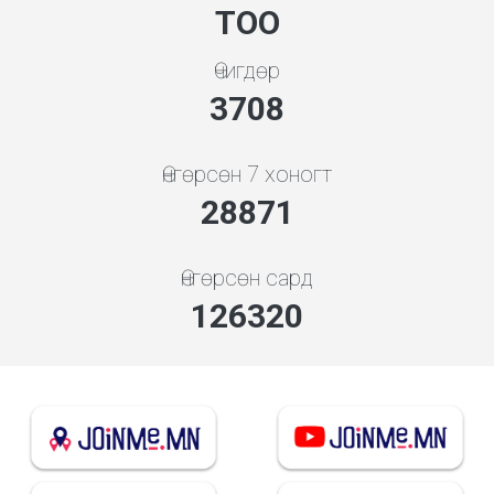
ТОО
Өчигдөр
3994
Өнгөрсөн 7 хоногт
31092
Өнгөрсөн сард
136037