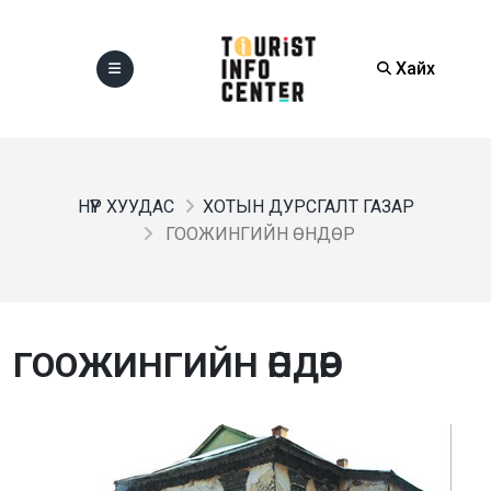
Хайх
НҮҮР ХУУДАС
ХОТЫН ДУРСГАЛТ ГАЗАР
ГООЖИНГИЙН ӨНДӨР
ГООЖИНГИЙН ӨНДӨР