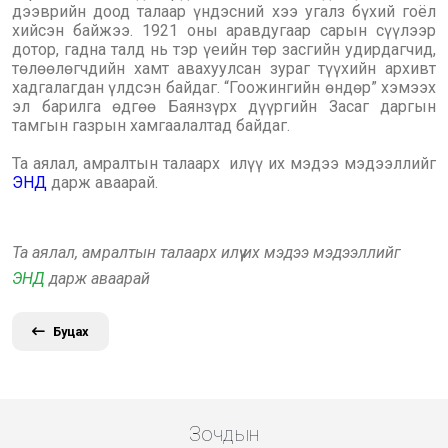
дээврийн доод талаар үндэсний хээ угалз бүхий гоёл
хийсэн байжээ. 1921 оны аравдугаар сарын сүүлээр
дотор, гадна талд нь тэр үеийн төр засгийн удирдагчид,
төлөөлөгчдийн хамт авахуулсан зураг түүхийн архивт
хадгалагдан үлдсэн байдаг. “Гоожингийн өндөр” хэмээх
эл барилга өдгөө Баянзүрх дүүргийн Засаг даргын
тамгын газрын хамгаалалтад байдаг.
Та аялал, амралтын талаарх илүү их мэдээ мэдээллийг
ЭНД
дарж аваарай.
Та аялал, амралтын талаарх илүү их мэдээ мэдээллийг
ЭНД
дарж аваарай
Буцах
Зочдын