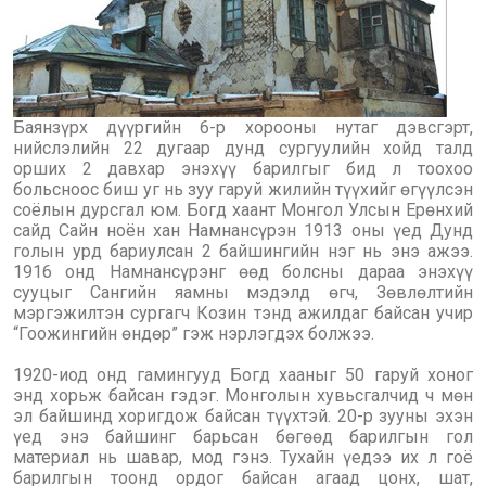
Баянзүрх дүүргийн 6-р хорооны нутаг дэвсгэрт,
нийслэлийн 22 дугаар дунд сургуулийн хойд талд
орших 2 давхар энэхүү барилгыг бид л тоохоо
больсноос биш уг нь зуу гаруй жилийн түүхийг өгүүлсэн
соёлын дурсгал юм. Богд хаант Монгол Улсын Ерөнхий
сайд Сайн ноён хан Намнансүрэн 1913 оны үед Дунд
голын урд бариулсан 2 байшингийн нэг нь энэ ажээ.
1916 онд Намнансүрэнг өөд болсны дараа энэхүү
сууцыг Сангийн яамны мэдэлд өгч, Зөвлөлтийн
мэргэжилтэн сургагч Козин тэнд ажилдаг байсан учир
“Гоожингийн өндөр” гэж нэрлэгдэх болжээ.
1920-иод онд гамингууд Богд хааныг 50 гаруй хоног
энд хорьж байсан гэдэг. Монголын хувьсгалчид ч мөн
эл байшинд хоригдож байсан түүхтэй. 20-р зууны эхэн
үед энэ байшинг барьсан бөгөөд барилгын гол
материал нь шавар, мод гэнэ. Тухайн үедээ их л гоё
барилгын тоонд ордог байсан агаад цонх, шат,