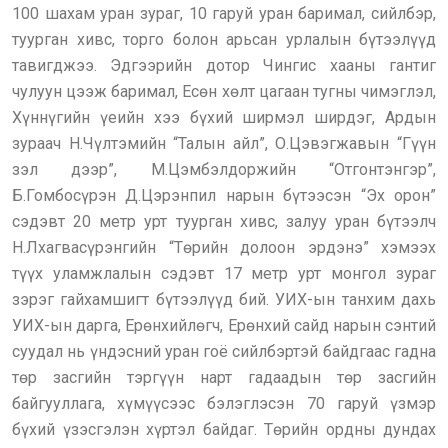
100 шахам уран зураг, 10 гаруй уран баримал, сийлбэр,
туурган хивс, торго болон арьсан урлалын бүтээлүүд
тавигджээ. Эдгээрийн дотор Чингис хааны гантиг
чулуун цээж баримал, Есөн хөлт цагаан тугны чимэглэл,
Хүннүгийн үеийн хээ бүхий ширмэл ширдэг, Ардын
зураач Н.Чүлтэмийн “Талын айл”, О.Цэвэгжавын “Гүүн
зэл дээр”, М.Цэмбэлдоржийн “Отгонтэнгэр”,
Б.Гомбосүрэн Д.Цэрэнпил нарын бүтээсэн “Эх орон”
сэдэвт 20 метр урт туурган хивс, залуу уран бүтээлч
Н.Лхагвасүрэнгийн “Төрийн долоон эрдэнэ” хэмээх
түүх уламжлалын сэдэвт 17 метр урт монгол зураг
зэрэг гайхамшигт бүтээлүүд бий. УИХ-ын танхим дахь
УИХ-ын дарга, Ерөнхийлөгч, Ерөнхий сайд нарын сэнтий
суудал нь үндэсний уран гоё сийлбэртэй байдгаас гадна
төр засгийн тэргүүн нарт гадаадын төр засгийн
байгууллага, хүмүүсээс бэлэглэсэн 70 гаруй үзмэр
бүхий үзэсгэлэн хүртэл байдаг. Төрийн ордны дундах