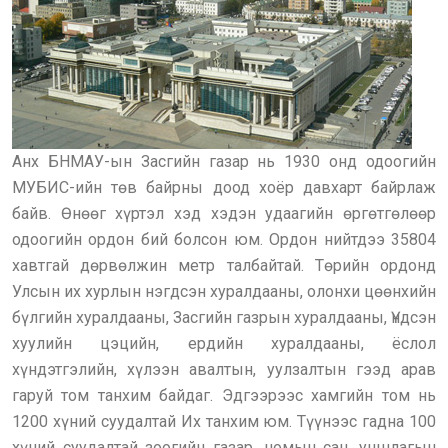
Анх БНМАУ-ын Засгийн газар нь 1930 онд одоогийн
МУБИС-ийн төв байрны доод хоёр давхарт байрлаж
байв. Өнөөг хүртэл хэд хэдэн удаагийн өргөтгөлөөр
одоогийн ордон бий болсон юм. Ордон нийтдээ 35804
хавтгай дөрвөлжин метр талбайтай. Төрийн ордонд
Улсын их хурлын нэгдсэн хуралдааны, олонхи цөөнхийн
бүлгийн хуралдааны, Засгийн газрын хуралдааны, Үндсэн
хуулийн цэцийн, ердийн хуралдааны, ёслол
хүндэтгэлийн, хүлээн авалтын, уулзалтын гээд арав
гаруй том танхим байдаг. Эдгээрээс хамгийн том нь
1200 хүний суудалтай Их танхим юм. Түүнээс гадна 100
хүний суудалтай зоогийн газар, номын сан, уншлагын