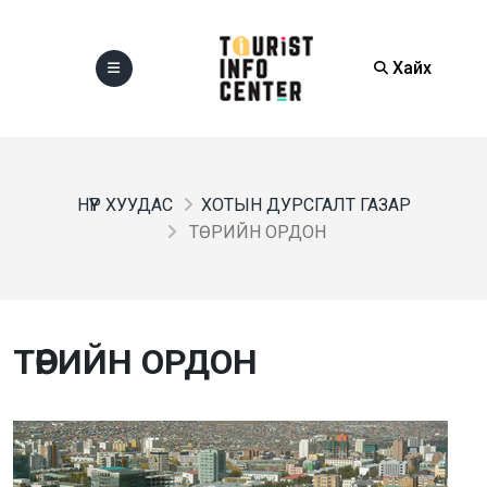
Хайх
НҮҮР ХУУДАС
ХОТЫН ДУРСГАЛТ ГАЗАР
ТӨРИЙН ОРДОН
ТӨРИЙН ОРДОН