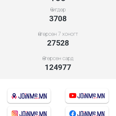
Өчигдөр
4136
Өнгөрсөн 7 хоногт
30704
Өнгөрсөн сард
139397