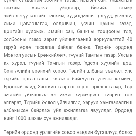
танхим, хэвлэх үйлдвэр, биеийн тамир
чийрэгжүүлэлтийн танхим, худалдааны цэгүүд, угаалга,
хими цэвэрлэгээ, оёдолчин, үсчин, цайны газар,
цэцгийн хүлэмж, эмийн сан, банкны тооцооны төв,
холбооны газар зэрэг үйлчилгээний зориулалттай 40
гаруй өрөө тасалгаа байдаг байна. Төрийн ордонд
Монгол улсын Ерөнхийлөгч, түүний Тамгын газар, Улсын
их хурал, түүний Тамгын газар, Үндсэн хуулийн цэц,
Сонгуулийн ерөнхий хороо, Төрийн албаны зөвлөл, Улс
төрийн цагаатгалыг зохион байгуулах улсын комисс,
Ерөнхий сайд, Засгийн газрын хэрэг эрхлэх газар, Төр
засгийн үйлчилгээ аж ахуйг хариуцсан газрын төв
аппарат, Төрийн ёслол үйлчилгээ, харуул хамгаалалтын
албаныхан байрлаж үйл ажиллагаа явуулдаг. Ордонд
нийт 1000 шахам хүн ажилладаг.
Төрийн ордонд урлагийн ховор нандин бүтээлүүд болох