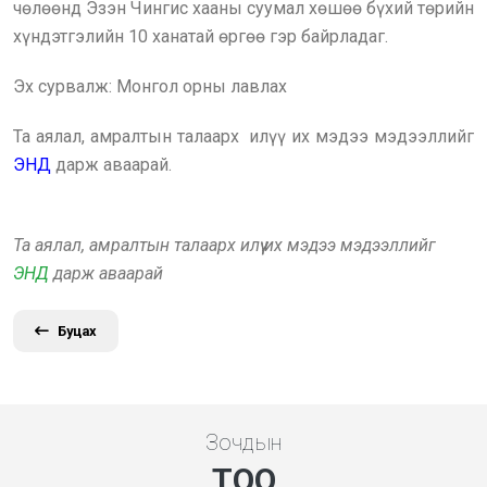
чөлөөнд Эзэн Чингис хааны суумал хөшөө бүхий төрийн
хүндэтгэлийн 10 ханатай өргөө гэр байрладаг.
Эх сурвалж: Монгол орны лавлах
Та аялал, амралтын талаарх илүү их мэдээ мэдээллийг
ЭНД
дарж аваарай.
Та аялал, амралтын талаарх илүү их мэдээ мэдээллийг
ЭНД
дарж аваарай
Буцах
Зочдын
ТОО