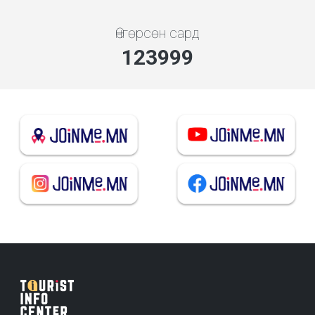
Өнгөрсөн сард
133538