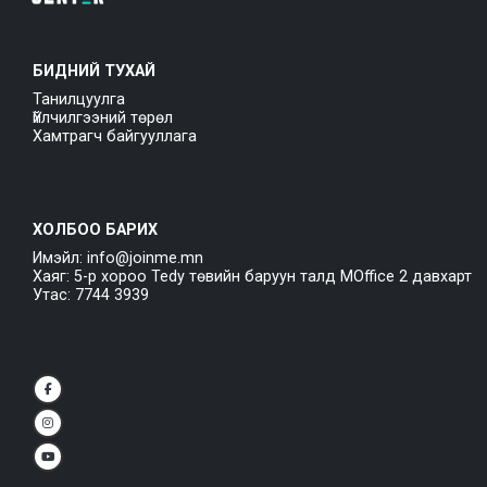
БИДНИЙ ТУХАЙ
Танилцуулга
Үйлчилгээний төрөл
Хамтрагч байгууллага
ХОЛБОО БАРИХ
Имэйл: info@joinme.mn
Хаяг: 5-р хороо Tedy төвийн баруун талд MOffice 2 давхарт
Утас: 7744 3939