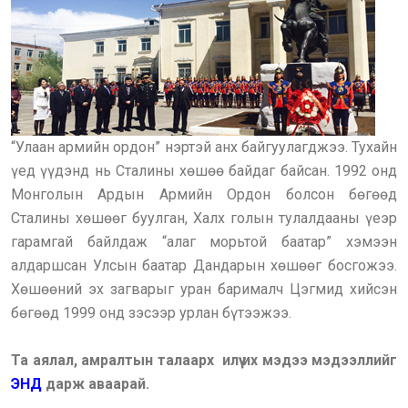
“Улаан армийн ордон” нэртэй анх байгуулагджээ. Тухайн
үед үүдэнд нь Сталины хөшөө байдаг байсан. 1992 онд
Монголын Ардын Армийн Ордон болсон бөгөөд
Сталины хөшөөг буулган, Халх голын тулалдааны үеэр
гарамгай байлдаж “алаг морьтой баатар” хэмээн
алдаршсан Улсын баатар Дандарын хөшөөг босгожээ.
Хөшөөний эх загварыг уран барималч Цэгмид хийсэн
бөгөөд 1999 онд зэсээр урлан бүтээжээ.
Та аялал, амралтын талаарх илүү их мэдээ мэдээллийг
ЭНД
дарж аваарай.