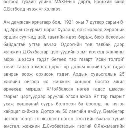
бөгөөд тухайн үеийн МАХН-ын дарга, Ерөнхий сайд
С.Батболд нээж үг хэлжээ.
Ам дамжсан яриагаар бол, 1921 оны 7 дугаар сарын 8-
нд Ардын журамт цэрэг Хүрээнд орж ирэхэд Хүрээний
оршин суугчид цай, тавгийн идээ барьж, баяр ёслолын
байдалтай угтан авчээ. Одоогийн төв талбай дээр
жанжин Д.Сүхбаатар цэргүүдийн хамт ирэхэд жанжны
морь шээсэн гэдэг бөгөөд тэр газарт “ясан толгой”
хочит Гаваа хэмээх цэрэг эр дэлэм хэрийн урт гадас
авчран зоож орхисон гэдэг. Ардын хувьсгалын 25
жилийн ойгоор их жанжны хөшөөг босгох ажил
өрнөхөд маршал Х.Чойбалсан нөгөө гадас шаасан
газрыг цэргүүдээр эрүүлж олсон ажээ. Яг тэр газрыг
ухаж хөшөөний суурь болгосон ба ёроолд нь нэгэн
хайрцаг хийжээ. Дотор нь 50 лангийн ембүү, Бөмбөгөр
ногоон театрт тоглогдсон нэгэн жүжгийн баатар хүний
өмсгөл, жанжин Д.Сүхбаатарын гэргий С.Янжмаагийн