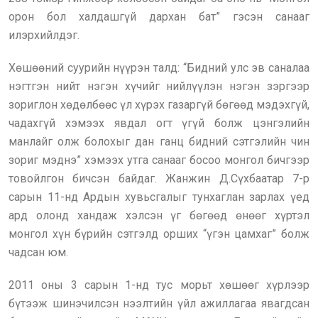
орон бол халдашгүй дархан бат” гэсэн санааг
илэрхийлдэг.
Хөшөөний суурийн нүүрэн талд: “Бидний улс эв саналаа
нэгтгэн нийт нэгэн хүчийг нийлүүлэн нэгэн зэргээр
зориглон хөдөлбөөс үл хүрэх газаргүй бөгөөд мэдэхгүй,
чадахгүй хэмээх явдал огт үгүй болж цэнгэлийн
манлайг олж болохыг дан ганц бидний сэтгэлийн чин
зориг мэднэ” хэмээх утга санааг босоо монгол бичгээр
товойлгон бичсэн байдаг. Жанжин Д.Сүхбаатар 7-р
сарын 11-нд Ардын хувьсгалыг тунхаглан зарлах үед
ард олонд хандаж хэлсэн үг бөгөөд өнөөг хүртэл
монгол хүн бүрийн сэтгэлд орших “үгэн цамхаг” болж
чадсан юм.
2011 оны 3 сарын 1-нд тус морьт хөшөөг хүрлээр
бүтээж шинэчилсэн нээлтийн үйл ажиллагаа явагдсан