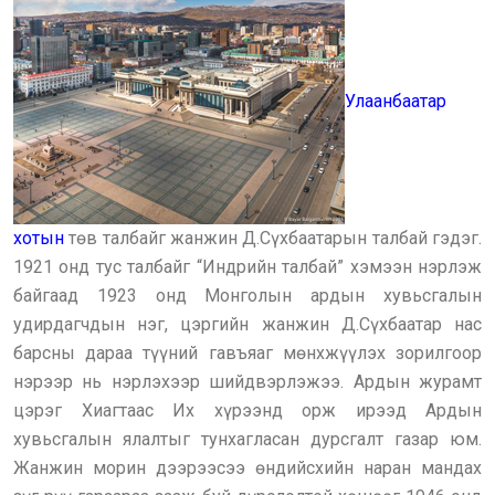
Улаанбаатар
хотын
төв талбайг жанжин Д.Сүхбаатарын талбай гэдэг.
1921 онд тус талбайг “Индрийн талбай” хэмээн нэрлэж
байгаад 1923 онд Монголын ардын хувьсгалын
удирдагчдын нэг, цэргийн жанжин Д.Сүхбаатар нас
барсны дараа түүний гавъяаг мөнхжүүлэх зорилгоор
нэрээр нь нэрлэхээр шийдвэрлэжээ. Ардын журамт
цэрэг Хиагтаас Их хүрээнд орж ирээд Ардын
хувьсгалын ялалтыг тунхагласан дурсгалт газар юм.
Жанжин морин дээрээсээ өндийсхийн наран мандах