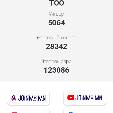
ТОО
Өчигдөр
5843
Өнгөрсөн 7 хоногт
32702
Өнгөрсөн сард
142022