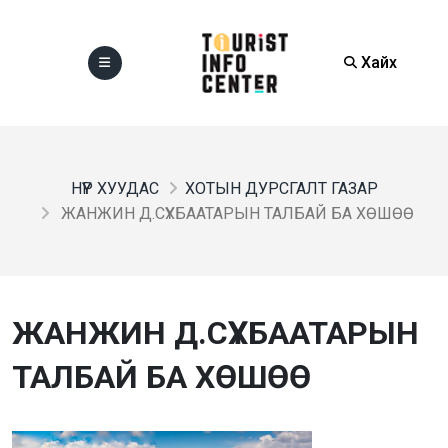
Хайх
НҮҮР ХУУДАС
ХОТЫН ДУРСГАЛТ ГАЗАР
ЖАНЖИН Д.СҮХБААТАРЫН ТАЛБАЙ БА ХӨШӨӨ
ЖАНЖИН Д.СҮХБААТАРЫН
ТАЛБАЙ БА ХӨШӨӨ