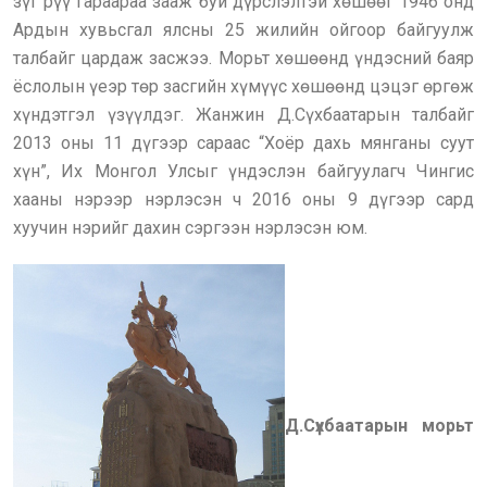
зүг рүү гараараа зааж буй дүрслэлтэй хөшөөг 1946 онд
Ардын хувьсгал ялсны 25 жилийн ойгоор байгуулж
талбайг цардаж засжээ. Морьт хөшөөнд үндэсний баяр
ёслолын үеэр төр засгийн хүмүүс хөшөөнд цэцэг өргөж
хүндэтгэл үзүүлдэг. Жанжин Д.Сүхбаатарын талбайг
2013 оны 11 дүгээр сараас “Хоёр дахь мянганы суут
хүн”, Их Монгол Улсыг үндэслэн байгуулагч Чингис
хааны нэрээр нэрлэсэн ч 2016 оны 9 дүгээр сард
хуучин нэрийг дахин сэргээн нэрлэсэн юм.
Д.Сүхбаатарын морьт