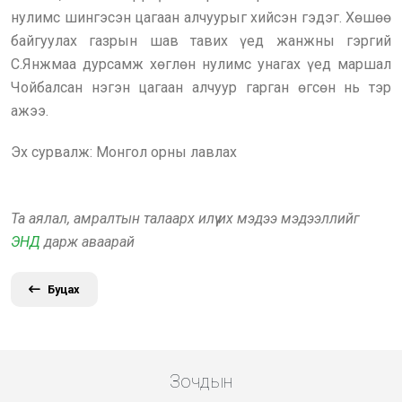
нулимс шингэсэн цагаан алчуурыг хийсэн гэдэг. Хөшөө
байгуулах газрын шав тавих үед жанжны гэргий
С.Янжмаа дурсамж хөглөн нулимс унагах үед маршал
Чойбалсан нэгэн цагаан алчуур гарган өгсөн нь тэр
ажээ.
Эх сурвалж: Монгол орны лавлах
Та аялал, амралтын талаарх илүү их мэдээ мэдээллийг
ЭНД
дарж аваарай
Буцах
Зочдын