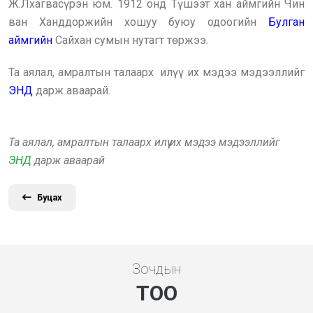
Ж.Лхагвасүрэн юм. 1912 онд Түшээт хан аймгийн Чин
ван Ханддоржийн хошуу буюу одоогийн
Булган
аймгийн
Сайхан сумын нутагт төржээ.
Та аялал, амралтын талаарх илүү их мэдээ мэдээллийг
ЭНД
дарж аваарай.
Та аялал, амралтын талаарх илүү их мэдээ мэдээллийг
ЭНД
дарж аваарай
Буцах
Зочдын
ТОО