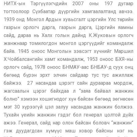
НИТХ-ын Тэргүүлэгчдийн 2007 оны 197 дугаар
тогтоолоор Сүхбаатар дүүргийн хамгаалалтанд авчээ.
1939 онд Монгол Ардын хувьсгалт цэргийн Улс төрийн
газрын орлогч дарга, газрын дарга, Цэргийн яамны
сайд, дараа нь Халх голын дайнд К.Жуковын орлогч
жанжнаар томилогдон монгол цэргүүдийг командалж
байв. 1945 оноос Монголын зэвсэгт хүчнийг Маршил
Х.Чойбалсангийн хамт командалж, 1953 оноос БХЯ-ны
орлогч сайд, 1978 оноос БНМАУ-аас БНБАУ-д суух онц
бөгөөд бүрэн эрхт элчин сайдаар тус тус ажиллаж
байжээ. 27 насандаа цэрэгт сайн дураараа мордож,
жагсаалын цэрэг байхдаа л “заяа байвал жанжин
болно” хэмээн хошигнодог хүн байсан бөгөөд зөгнөсөн
мэт 30 хүрээгүй цэл залуу насандаа жанжин болжээ.
Тухайн үеийн жанжин гэдэг бол генерал цолтой дүйх
ажээ. Генерал, сайд нар олон байсан боловч “жанжин”
гэж дуудагдсан хүмүүс маш ховор байсны нэг нь