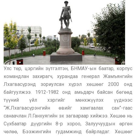
Улс төр, цэргийн зүтгэлтэн, БНМАУ-ын баатар, корпус
командлан захирагч, хурандаа генерал Жамъянгийн
Лхагвасүрэнд зориулсан хүрэл хөшөөг 2000 онд
байгуулжээ. 1912-1982 онд амьдарч байсан бөгөөд
түүний үйл хэргийг мөнхжүүлэх үүднээс
“Ж.Лхагвасүрэнгийн өвийг хамгаалах сан”-гаас
санаачлан Л.Ганхуягийн эх загвараар хийжээ. Хөшөө нь
Сүхбаатар дүүргийн 8-р хороо, Залуучуудын өргөн
чөлөө, Бээжингийн гудамжинд байрладаг. Хөшөөг