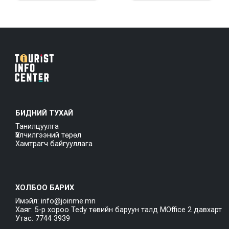
БИДНИЙ ТУХАЙ
Танилцуулга
Үйлчилгээний төрөл
Хамтрагч байгууллага
ХОЛБОО БАРИХ
Имэйл: info@joinme.mn
Хаяг: 5-р хороо Tedy төвийн баруун талд MOffice 2 давхарт
Утас: 7744 3939