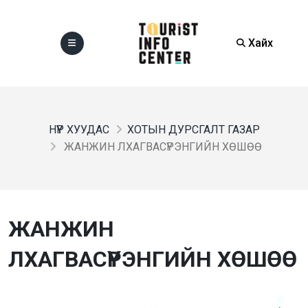
Хайх
НҮҮР ХУУДАС
ХОТЫН ДУРСГАЛТ ГАЗАР
ЖАНЖИН ЛХАГВАСҮРЭНГИЙН ХӨШӨӨ
ЖАНЖИН
ЛХАГВАСҮРЭНГИЙН ХӨШӨӨ