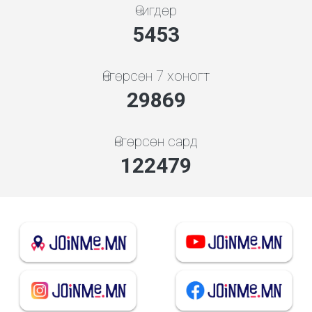
Өчигдөр
5843
Өнгөрсөн 7 хоногт
32002
Өнгөрсөн сард
131901