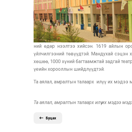
ний өдөр нээлтээ хийсэн. 1619 айлын оро
үйлчилгээний төвүүдтэй. Мандухай сэцэн х
хөшөө, 1000 хүний багтаамжтай задгай теат
үеийн хорооллын шийдлүүдтэй.
Та аялал, амралтын талаарх илүү их мэдээ
Та аялал, амралтын талаарх илүү их мэдээ мэ
Буцах