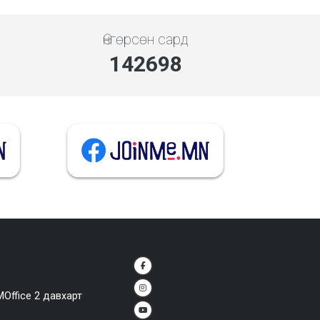
Өнгөрсөн сард
142698
MOffice 2 давхарт