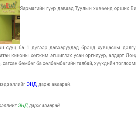
Яармагийн гүүр даваад Туулын хөвөөнд орших Ви
н сууц ба 1 дүгээр давхаруудад брэнд хувцасны дэлгүү
атан киноны хөгжим эгшиглэх усан оргилуур, алдарт Лон
р, сагсан бөмбөг ба хөлбөмбөгийн талбай, хүүхдийн тоглоо
 мэдээллийг
ЭНД
дарж аваарай.
дээллийг
ЭНД
дарж аваарай