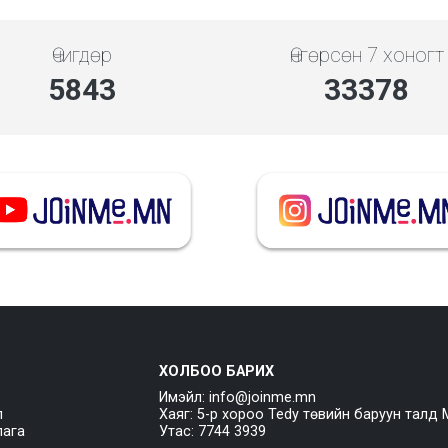
Өчигдөр
Өнгөрсөн 7 хоногт
5843
33378
ХОЛБОО БАРИХ
Имэйл: info@joinme.mn
л
Хаяг: 5-р хороо Tedy төвийн баруун талд 
лага
Утас: 7744 3939