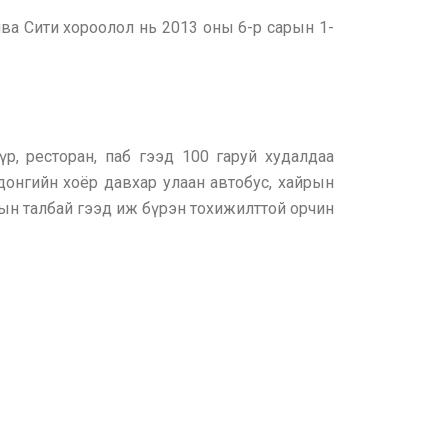
ва Сити хороолол нь 2013 оны 6-р сарын 1-
р, ресторан, паб гээд 100 гаруй худалдаа
донгийн хоёр давхар улаан автобус, хайрын
мын талбай гээд иж бүрэн тохижилттой орчин