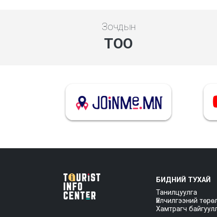
Зочдын
ТОО
БИДНИЙ ТУХАЙ
Танилцуулга
Үйлчилгээний төрө
Хамтрагч байгуул