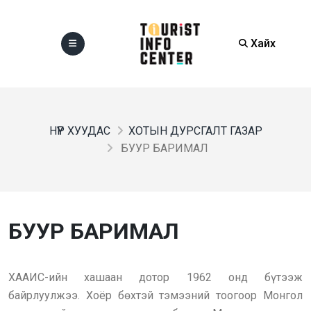
Хайх
НҮҮР ХУУДАС
ХОТЫН ДУРСГАЛТ ГАЗАР
БУУР БАРИМАЛ
БУУР БАРИМАЛ
ХААИС-ийн хашаан дотор 1962 онд бүтээж
байрлуулжээ. Хоёр бөхтэй тэмээний тоогоор Монгол