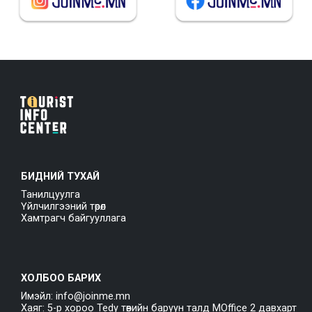
БИДНИЙ ТУХАЙ
Танилцуулга
Үйлчилгээний төрөл
Хамтрагч байгууллага
ХОЛБОО БАРИХ
Имэйл: info@joinme.mn
Хаяг: 5-р хороо Tedy төвийн баруун талд MOffice 2 давхарт