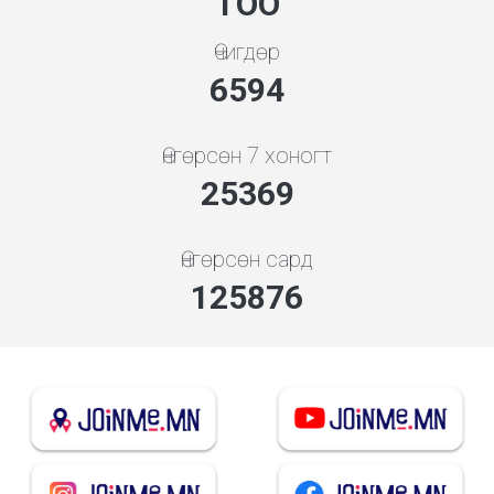
ТОО
Өчигдөр
7101
Өнгөрсөн 7 хоногт
27321
Өнгөрсөн сард
135558