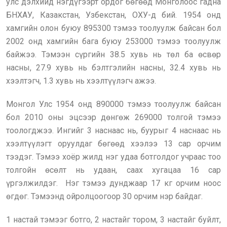
улс дэлхийд нэгдүгээрт ордог бөгөөд Монголоос гадна
БНХАУ, Казакстан, Узбекстан, ОХУ-д бий. 1954 онд
хамгийн олон буюу 895300 тэмээ тоолуулж байсан бол
2002 онд хамгийн бага буюу 253000 тэмээ тоолуулж
байжээ. Тэмээн сүргийн 38.5 хувь нь төл ба өсвөр
насны, 27.9 хувь нь бэлтгэлийн насны, 32.4 хувь нь
хээлтэгч, 1.3 хувь нь хээлтүүлэгч ажээ.
Монгол Улс 1954 онд 890000 тэмээ тоолуулж байсан
бол 2010 оны эцсээр дөнгөж 269000 толгой тэмээ
тоологджээ. Ингийг 3 наснаас нь, буурыг 4 наснаас нь
хээлтүүлэгт оруулдаг бөгөөд хээлээ 13 сар орчим
тээдэг. Тэмээ хоёр жилд нэг удаа ботголдог учраас тоо
толгойн өсөлт нь удаан, саах хугацаа 16 сар
үргэлжилдэг. Нэг тэмээ дунджаар 17 кг орчим ноос
өгдөг. Тэмээнд ойролцоогоор 30 орчим нэр байдаг.
1 настай тэмээг ботго, 2 настайг тором, 3 настайг буйлт,