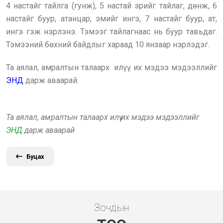
4 настайг тайлга (гунж), 5 настай эрийг тайлаг, дөнж, 6
настайг буур, атанцар, эмийг ингэ, 7 настайг буур, ат,
ингэ гэж нэрлэнэ. Тэмээг тайлагнаас нь буур тавьдаг.
Тэмээний бөхний байдлыг хараад 10 янзаар нэрлэдэг.
Та аялал, амралтын талаарх илүү их мэдээ мэдээллийг
ЭНД
дарж аваарай.
Та аялал, амралтын талаарх илүү их мэдээ мэдээллийг
ЭНД
дарж аваарай
Буцах
Зочдын