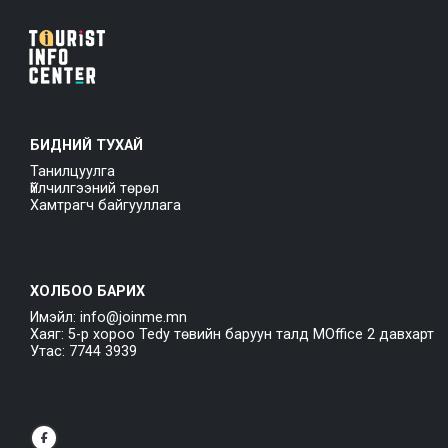
БИДНИЙ ТУХАЙ
Танилцуулга
Үйлчилгээний төрөл
Хамтрагч байгууллага
ХОЛБОО БАРИХ
Имэйл: info@joinme.mn
Хаяг: 5-р хороо Tedy төвийн баруун талд MOffice 2 давхарт
Утас: 7744 3939