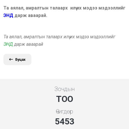
Та аялал, амралтын талаарх илүү их мэдээ мэдээллийг
ЭНД
дарж аваарай.
Та аялал, амралтын талаарх илүү их мэдээ мэдээллийг
ЭНД
дарж аваарай
Буцах
Зочдын
ТОО
Өчигдөр
5843