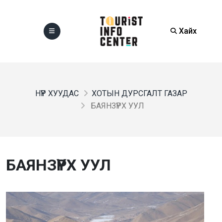
Хайх
НҮҮР ХУУДАС
ХОТЫН ДУРСГАЛТ ГАЗАР
БАЯНЗҮРХ УУЛ
БАЯНЗҮРХ УУЛ