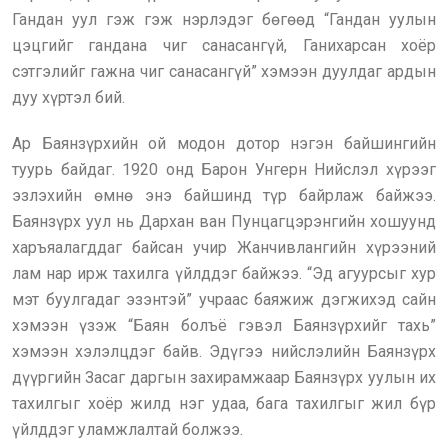
Гандан уул гэж гэж нэрлэдэг бөгөөд “Гандан уулын
цэцгийг гандана чиг санасангүй, Ганихарсан хоёр
сэтгэлийг гажна чиг санасангүй” хэмээн дуулдаг ардын
дуу хүртэл бий.
Ар Баянзүрхийн ой модон дотор нэгэн байшингийн
туурь байдаг. 1920 онд Барон Унгерн Нийслэл хүрээг
эзлэхийн өмнө энэ байшинд түр байрлаж байжээ.
Баянзүрх уул нь Дархан ван Пунцагцэрэнгийн хошуунд
харъяалагддаг байсан учир Жанчивлангийн хүрээний
лам нар ирж тахилга үйлддэг байжээ. “Эд агуурсыг хур
мэт буулгадаг эзэнтэй” учраас баяжиж дэгжихэд сайн
хэмээн үзэж “Баян болъё гэвэл Баянзүрхийг тахь”
хэмээн хэлэлцдэг байв. Эдүгээ нийслэлийн Баянзүрх
дүүргийн Засаг даргын захирамжаар Баянзүрх уулын их
тахилгыг хоёр жилд нэг удаа, бага тахилгыг жил бүр
үйлддэг уламжлалтай болжээ.