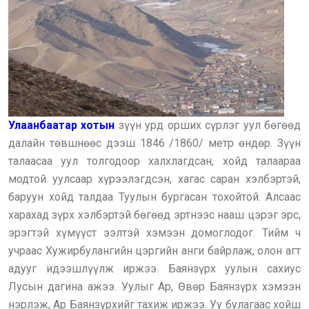
Улаанбаатар хотын
зүүн урд орших сүрлэг уул бөгөөд
далайн төвшнөөс дээш 1846 /1860/ метр өндөр. Зүүн
талаасаа уул толгодоор халхлагдсан, хойд талаараа
модтой уулсаар хүрээлэгдсэн, хагас саран хэлбэртэй,
баруун хойд талдаа Туулын бургасан тохойтой. Алсаас
харахад зүрх хэлбэртэй бөгөөд эртнээс нааш цэрэг эрс,
эрэгтэй хүмүүст ээлтэй хэмээн домоглодог. Тийм ч
учраас Хужирбулангийн цэргийн анги байрлаж, олон агт
адууг идээшлүүлж иржээ. Баянзүрх уулын сахиус
Лусын дагина ажээ. Уулыг Ар, Өвөр Баянзүрх хэмээн
нэрлэж, Ар Баянзүрхийг тахиж иржээ. Уу булагаас хойш