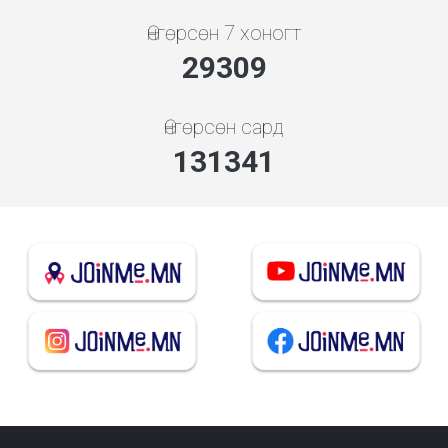
Өнгөрсөн 7 хоногт
31403
Өнгөрсөн сард
140723