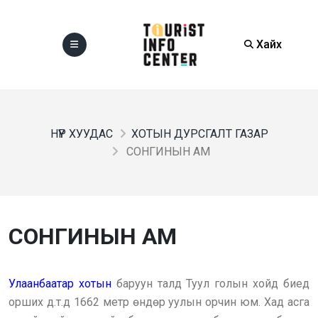
Хайх
НҮҮР ХУУДАС
ХОТЫН ДУРСГАЛТ ГАЗАР
СОНГИНЫН АМ
СОНГИНЫН АМ
Улаанбаатар хотын
баруун талд Туул голын хойд биед
орших д.т.д 1662 метр өндөр уулын орчин юм. Хад асга