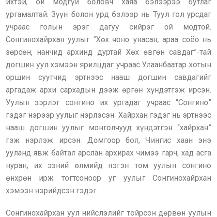
ихтэй, ой модгүй боловч хаяа бэлээрээ бутлаг
ургамалтай. Зүүн болон урд бэлээр нь Туул гол урсдаг
учраас голын эрэг дагуу сийрэг ой модтой.
Сонгинохайрхан уулыг “Хөх чоно унасан, араа соёо нь
зөрсөн, нанчид архинд дуртай Хөх өвгөн савдаг”-тай
догшин уул хэмээн ярилцдаг учраас Улаанбаатар хотын
оршин суугчид эртнээс нааш догшин савдагийг
аргадаж архи сархадын дээж өргөн хүндэтгэж ирсэн.
Уулын зэрлэг сонгино их ургадаг учраас “Сонгино”
гэдэг нэрээр уулыг нэрлэсэн. Хайрхан гэдэг нь эртнээс
нааш догшин уулыг монголчууд хүндэтгэн “хайрхан”
гэж нэрлэж ирсэн. Домгоор бол, Чингис хаан энэ
ууланд явж байтал арслан архирах чимээ гарч, хад асга
нуран, их эзний өлмийд нэгэн том уулын сонгино
өнхрөн ирж тогтсоноор уг уулыг Сонгинохайрхан
хэмээн нэрийдсэн гэдэг.
Сонгинохайрхан уул нийслэлийг тойрсон дөрвөн уулын