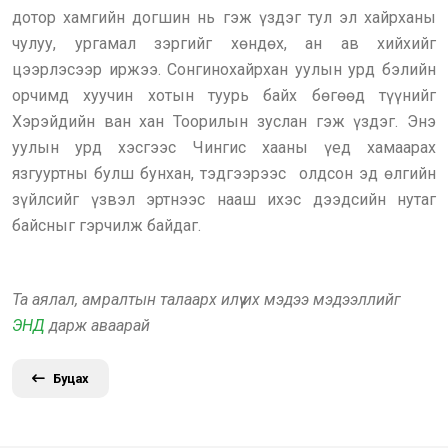
дотор хамгийн догшин нь гэж үздэг тул эл хайрханы
чулуу, ургамал зэргийг хөндөх, ан ав хийхийг
цээрлэсээр иржээ. Сонгинохайрхан уулын урд бэлийн
орчимд хуучин хотын туурь байх бөгөөд түүнийг
Хэрэйдийн ван хан Тоорилын зуслан гэж үздэг. Энэ
уулын урд хэсгээс Чингис хааны үед хамаарах
язгууртны булш бунхан, тэдгээрээс олдсон эд өлгийн
зүйлсийг үзвэл эртнээс нааш ихэс дээдсийн нутаг
байсныг гэрчилж байдаг.
Та аялал, амралтын талаарх илүү их мэдээ мэдээллийг
ЭНД
дарж аваарай
Буцах