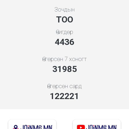
Зочдын
ТОО
Өчигдөр
4778
Өнгөрсөн 7 хоногт
34446
Өнгөрсөн сард
131622