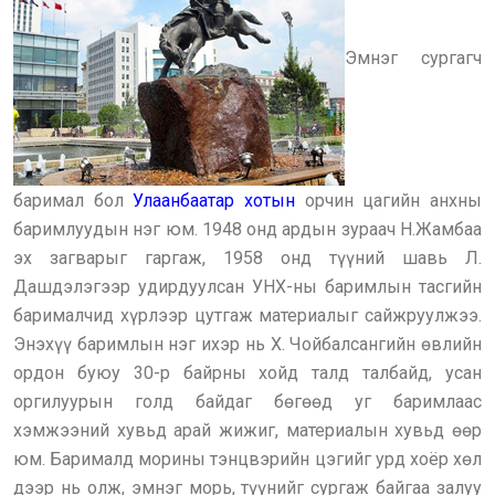
Эмнэг сургагч
баримал бол
Улаанбаатар хотын
орчин цагийн анхны
баримлуудын нэг юм. 1948 онд ардын зураач Н.Жамбаа
эх загварыг гаргаж, 1958 онд түүний шавь Л.
Дашдэлэгээр удирдуулсан УНХ-ны баримлын тасгийн
барималчид хүрлээр цутгаж материалыг сайжруулжээ.
Энэхүү баримлын нэг ихэр нь Х. Чойбалсангийн өвлийн
ордон буюу 30-р байрны хойд талд талбайд, усан
оргилуурын голд байдаг бөгөөд уг баримлаас
хэмжээний хувьд арай жижиг, материалын хувьд өөр
юм. Барималд морины тэнцвэрийн цэгийг урд хоёр хөл
дээр нь олж, эмнэг морь, түүнийг сургаж байгаа залуу