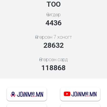
ТОО
Өчигдөр
4778
Өнгөрсөн 7 хоногт
30835
Өнгөрсөн сард
128011