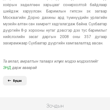
хоёрын хөдөлгөөн харьцааг сонирхолтой байдлаар
шийдэж харуулсан. Баримлын гипсэн эх загвар
Москвагийн Дорно дахины ард түмнүүдийн урлагийн
музейн алтан сан хөмрөгт хадгалагдаж байна. Сүхбаатар
дүүргийн 8-р хорооны нутаг дэвсгэр дэх тус баримлыг
нийслэлийн засаг даргын 2008 оны 357 дугаар
захирамжаар Сүхбаатар дүүргийн хамгаалалтад авсан.
Та аялал, амралтын талаарх илүү их мэдээ мэдээллийг
ЭНД
дарж аваарай
Буцах
Зочдын