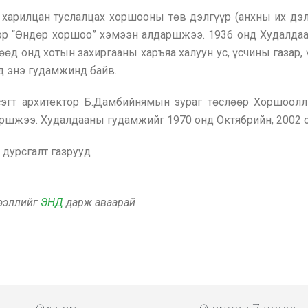
харилцан туслалцах хоршооны төв дэлгүүр (анхны их дэл
р “Өндөр хоршоо” хэмээн алдаршжээ. 1936 онд Худалда
өд онд хотын захиргааны харъяа халуун ус, үсчины газар,
уд энэ гудамжинд байв.
гт архитектор Б.Дамбийнямын зураг төслөөр Хоршоолл
нэршжээ. Худалдааны гудамжийг 1970 онд Октябрийн, 2002
 дурсгалт газрууд
дээллийг
ЭНД
дарж аваарай