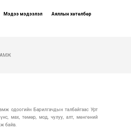
Мэдээ мэдээлэл
Аяллын хөтөлбөр
ДАМЖ
амж одоогийн Барилгачдын талбайгаас Урт
с, мах, төмөр, мод, чулуу, алт, мөнгөний
аж байв.