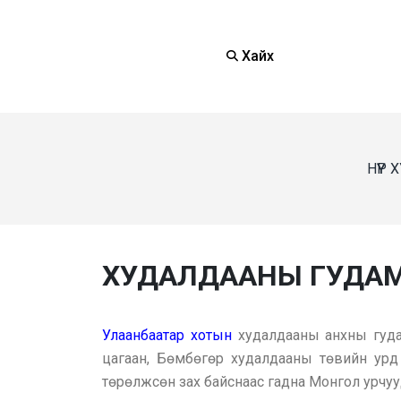
Хайх
НҮҮР
ХУДАЛДААНЫ ГУДА
Улаанбаатар хотын
худалдааны анхны гудам
цагаан, Бөмбөгөр худалдааны төвийн урд 
төрөлжсөн зах байснаас гадна Монгол урчуу