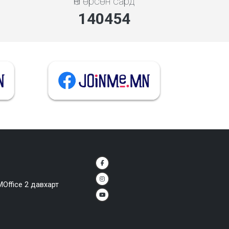
Өнгөрсөн сард
140454
MOffice 2 давхарт