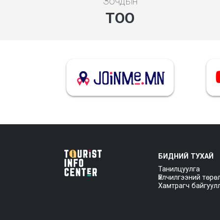
Зочдын
ТОО
БИДНИЙ ТУХАЙ
Танилцуулга
Үйлчилгээний төрө
Хамтрагч байгуул