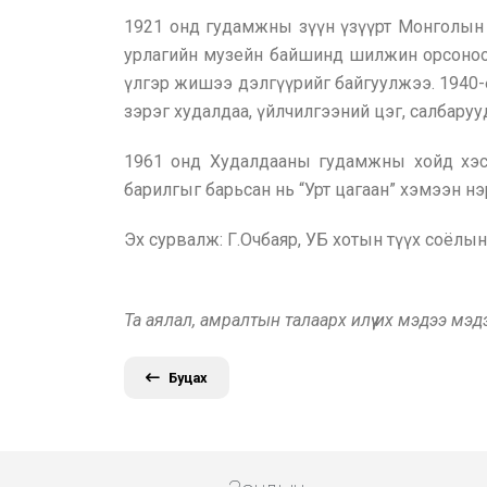
1921 онд гудамжны зүүн үзүүрт Монголын 
урлагийн музейн байшинд шилжин орсоноо
үлгэр жишээ дэлгүүрийг байгуулжээ. 1940-ө
зэрэг худалдаа, үйлчилгээний цэг, салбару
1961 онд Худалдааны гудамжны хойд хэсэ
барилгыг барьсан нь “Урт цагаан” хэмээн 
Эх сурвалж: Г.Очбаяр, УБ хотын түүх соёлын
Та аялал, амралтын талаарх илүү их мэдээ мэ
Буцах