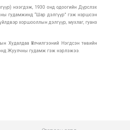
гүүр) нээгдэж, 1930 онд одоогийн Дүрслэх
аны гудамжинд “Шар дэлгүүр” гэж нэршсэн
 үйлдвэр хоршооллын дэлгүүр, мухлаг, гуанз
ын Худалдаа Үйлчилгээний Нэгдсэн төвийн
 онд Жуулчны гудамж гэж нэрлэжээ.