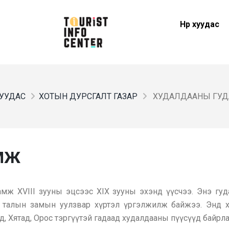
Нүүр хуудас
 ХУУДАС
ХОТЫН ДУРСГАЛТ ГАЗАР
ХУДАЛДААНЫ ГУ
МЖ
ж XVIII зууны эцсээс XIX зууны эхэнд үүсчээ. Энэ гуд
талын замын уулзвар хүртэл үргэлжилж байжээ. Энд хүн
д, Хятад, Орос тэргүүтэй гадаад худалдааны пүүсүүд байрл