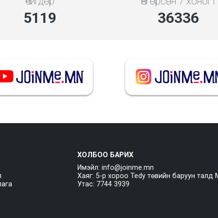
Өчигдөр
Өнгөрсөн 7 хоногт
5119
36336
ХОЛБОО БАРИХ
Имэйл: info@joinme.mn
л
Хаяг: 5-р хороо Tedy төвийн баруун талд 
лага
Утас: 7744 3939