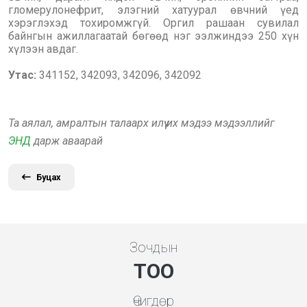
гломерулонефрит, элэгний хатуурал өвчний үед
хэрэглэхэд тохиромжгүй. Оргил рашаан сувилал
байнгын ажиллагаатай бөгөөд нэг ээлжиндээ 250 хүн
хүлээн авдаг.
Утас:
341152, 342093, 342096, 342092
Та аялал, амралтын талаарх илүү их мэдээ мэдээллийг
ЭНД
дарж аваарай
Буцах
Зочдын
ТОО
Өчигдөр