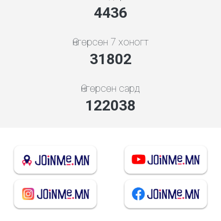
4778
Өнгөрсөн 7 хоногт
34249
Өнгөрсөн сард
131425