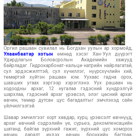
Оргил рашаан сувилал нь Богдхан уулын ар хормойд,
Улаанбаатар хотын
өмнөд хэсэг Хан-Уул дүүрэгт
Удирдлагын Боловсролын Академийн хажууд
байрладаг. Гидрокарбонат-кальци-натрийн найрлагатай,
сул эрдэсжилттэй, сул хүчиллэг, нүүрсхүчлийн хий,
төмөртэй хүйтэн рашаан юм. Уухаас гадна орох,
шавших угаах зэргээр хэрэглэнэ. Уух рашаан нь
ходоодны архаг, 12 нугалаа гэдэсний хүндрэлгүй
шархлаа, гэдэсний архаг үрэвсэл, элэг цөсний архаг
өвчин, төмөр дутсан цус багадалтыг эмчлэхэд сайн
үйлчилгээтэй.
Шавар эмчилгээг хорт хавдар, хурц үрэвсэлт өвчнүүд,
архаг өвчний сэдрэлийн үе, сүрьеэ, декомпенсацийн
шатанд байгаа зүрхний гажиг, зүрхний цус хомсрох
өвчин, даралт ихдэх өвчин, бронхийн багтраа,