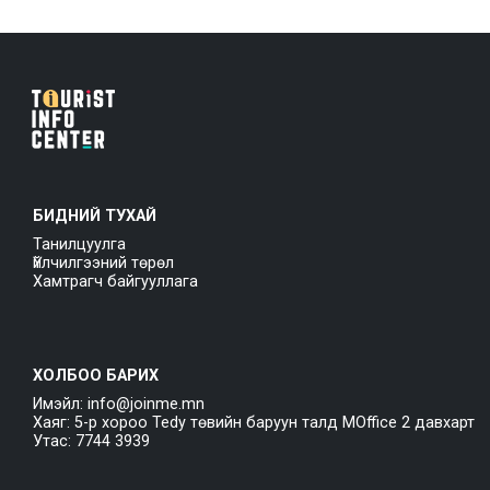
БИДНИЙ ТУХАЙ
Танилцуулга
Үйлчилгээний төрөл
Хамтрагч байгууллага
ХОЛБОО БАРИХ
Имэйл: info@joinme.mn
Хаяг: 5-р хороо Tedy төвийн баруун талд MOffice 2 давхарт
Утас: 7744 3939