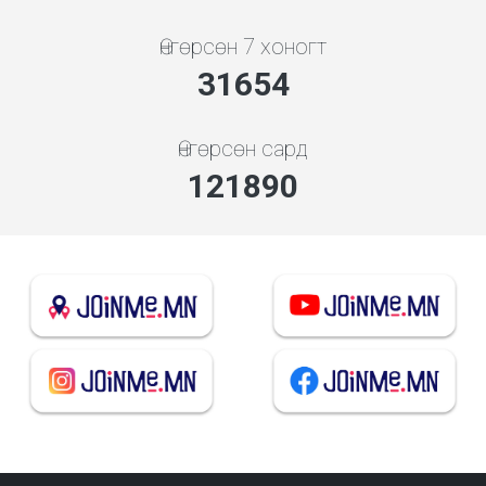
Өнгөрсөн 7 хоногт
34089
Өнгөрсөн сард
131266