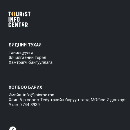
БИДНИЙ ТУХАЙ
Танилцуулга
Үйлчилгээний төрөл
Хамтрагч байгууллага
ХОЛБОО БАРИХ
Имэйл: info@joinme.mn
Хаяг: 5-р хороо Tedy төвийн баруун талд MOffice 2 давхарт
Утас: 7744 3939