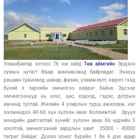
Улаанбаатар хотоос 76 км зайд
Төв аймгийн
Эрдэнэ
сумын нутагт Өвөр жанчивланд байрладаг. Энэхүү
рашаан сувилалд шавар, физик, уламжлалт, европ гээд
бүхий л төрлийн эмчилгээ хийдэг байна. Эдгээр
эмчилгээнүүд нь элэг, цөс, ходоод, гэдэс, дотрын
өвчинд тустай. Жилийн 4 улирлын турш ажиллаж, нэг
ээлжиндээ 40-60 хүн хүлээн авах боломжтой. Эрүүл
мэндийн даатгалтай хүнийг хүлээн авах ба өдрийн 3
хоолтой, эмчилгээний зардлын хамт 35000 - 40000
төгрөг байдаг. Долоо хоног бүрийн 1 ба 4 дэх өдөр