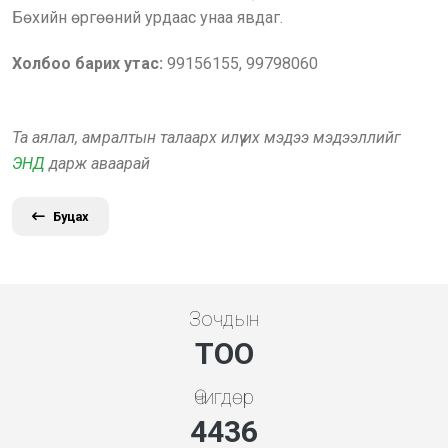
Бөхийн өргөөний урдаас унаа явдаг.
Холбоо барих утас:
99156155, 99798060
Та аялал, амралтын талаарх илүү их мэдээ мэдээллийг
ЭНД
дарж аваарай
Буцах
Зочдын
ТОО
Өчигдөр
4778