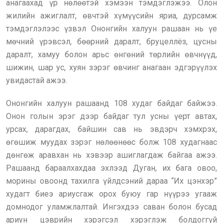
анагаахад үр нөлөөтэй хэмээн тэмдэглэжээ. Олон
жилийн ажиглалт, өвчтэй хүмүүсийн яриа, дурсамж
тэмдэглэлээс үзвэл Ононгийн халуун рашаан нь үе
мөчний үрэвсэл, бөөрний даралт, бруцеллёз, цусны
даралт, хамуу болон арьс өнгөний төрлийн өвчнүүд,
шижин, шар ус, хуян зэрэг өвчинг анагаан эдгэрүүлэх
увидастай ажээ.
Ононгийн халуун рашаанд 108 худаг байдаг байжээ.
Онон голын эрэг дээр байдаг тул усны үерт автах,
урсах, дарагдах, байшин сав нь эвдэрч хэмхрэх,
өгөшиж муудах зэрэг нөлөөнөөс болж 108 худагнаас
дөнгөж аравхан нь хэвээр ашиглагдаж байгаа ажээ.
Рашаанд бараалхахдаа эхлээд Дуган, их бага овоо,
морины овоонд тахилга үйлдсэний дараа “Их цэнхэр”
худагт биеэ ариусгаж орох буюу гар нүүрээ угааж
домнодог уламжлалтай. Ингэхдээ саван болон бусад
ариун цэврийн хэрэгсэл хэрэглэж болдоггүй