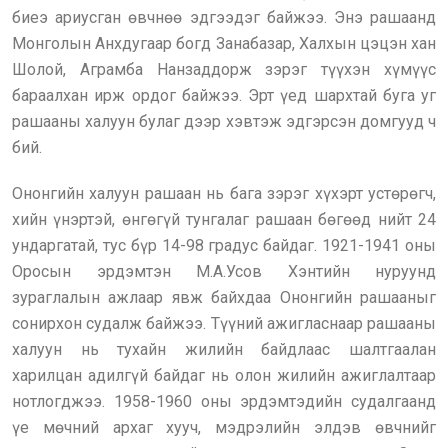
биеэ ариусган өвчнөө эдгээдэг байжээ. Энэ рашаанд
Монголын Анхдугаар богд Занабазар, Халхын цэцэн хан
Шолой, Аграмба Нанзаддорж зэрэг түүхэн хүмүүс
бараалхан ирж ордог байжээ. Эрт үед шархтай буга уг
рашааны халуун булаг дээр хэвтэж эдгэрсэн домгууд ч
бий.
Ононгийн халуун рашаан нь бага зэрэг хүхэрт устөрөгч,
хийн үнэртэй, өнгөгүй тунгалаг рашаан бөгөөд нийт 24
ундаргатай, тус бүр 14-98 градус байдаг. 1921-1941 оны
Оросын эрдэмтэн М.А.Усов Хэнтийн нуруунд
зураглалын ажлаар явж байхдаа Ононгийн рашааныг
сонирхон судалж байжээ. Түүний ажигласнаар рашааны
халуун нь тухайн жилийн байдлаас шалтгаалан
харилцан адилгүй байдаг нь олон жилийн ажиглалтаар
нотлогджээ. 1958-1960 оны эрдэмтэдийн судалгаанд
үе мөчний архаг хууч, мэдрэлийн элдэв өвчнийг