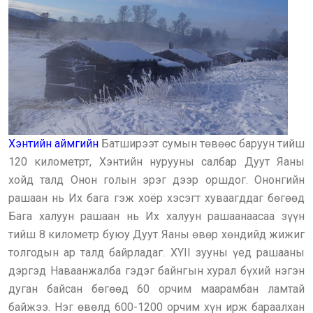
Хэнтийн аймгийн
Батширээт сумын төвөөс баруун тийш
120 километрт, Хэнтийн нурууны салбар Дуут Яаны
хойд талд Онон голын эрэг дээр оршдог. Ононгийн
рашаан нь Их бага гэж хоёр хэсэгт хуваагддаг бөгөөд
Бага халуун рашаан нь Их халуун рашаанаасаа зүүн
тийш 8 километр буюу Дуут Яаны өвөр хөндийд жижиг
толгодын ар талд байрладаг. XYII зууны үед рашааны
дэргэд Наваанжалба гэдэг байнгын хурал бүхий нэгэн
дуган байсан бөгөөд 60 орчим маарамбан ламтай
байжээ. Нэг өвөлд 600-1200 орчим хүн ирж бараалхан