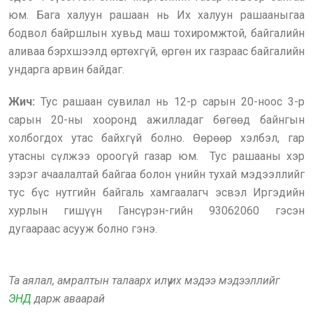
юм. Бага халуун рашаан нь Их халуун рашааныгаа
бодвол байршлын хувьд маш тохиромжтой, байгалийн
аливаа бэрхшээлд өртөхгүй, өргөн их газраас байгалийн
ундарга арвин байдаг.
Жич:
Тус рашаан сувилал нь 12-р сарын 20-ноос 3-р
сарын 20-ны хооронд ажилладаг бөгөөд байнгын
холбогдох утас байхгүй болно. Өөрөөр хэлбэл, гар
утасны сүлжээ ороогүй газар юм. Тус рашааны хэр
зэрэг ачаалалтай байгаа болон үнийн тухай мэдээллийг
тус бүс нутгийн байгаль хамгаалагч эсвэл Иргэдийн
хурлын гишүүн Гансүрэн-гийн 93062060 гэсэн
дугаараас асууж болно гэнэ.
Та аялал, амралтын талаарх илүү их мэдээ мэдээллийг
ЭНД
дарж аваарай