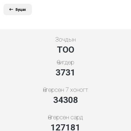
Буцах
Зочдын
ТОО
Өчигдөр
3998
Өнгөрсөн 7 хоногт
36759
Өнгөрсөн сард
136265