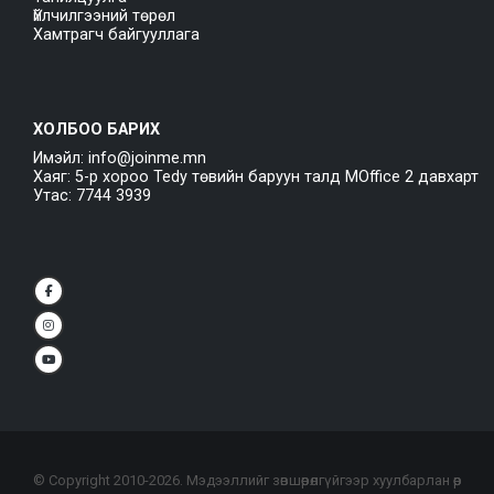
Үйлчилгээний төрөл
Хамтрагч байгууллага
ХОЛБОО БАРИХ
Имэйл: info@joinme.mn
Хаяг: 5-р хороо Tedy төвийн баруун талд MOffice 2 давхарт
Утас: 7744 3939
© Copyright 2010-
2026
. Мэдээллийг зөвшөөрөлгүйгээр хуулбарлан өөр