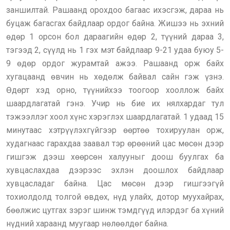
заншилтай. Рашаанд орохдоо багаас ихэсгэж, дараа нь
буцаж багасгах байдлаар ордог байна. Жишээ нь эхний
өдөр 1 орсон бол дараагийн өдөр 2, түүний дараа 3,
тэгээд 2, сүүлд нь 1 гэх мэт байдлаар 9-21 удаа буюу 5-
9 өдөр ордог журамтай ажээ. Рашаанд орж байх
хугацаанд өвчин нь хөдөлж байвал сайн гэж үзнэ.
Өдөрт хэд орно, түүнийхээ тоогоор хооллож байх
шаардлагатай гэнэ. Учир нь бие их нялхардаг тул
тэжээллэг хоол хүнс хэрэглэх шаардлагатай. 1 удаад 15
минутаас хэтрүүлэхгүйгээр өөртөө тохируулан орж,
худагнаас гарахдаа заавал тэр өрөөний цас мөсөн дээр
гишгэж дээш хөөрсөн халууныг доош буулгах ба
хувцаслахдаа дээрээс эхлэн доошлох байдлаар
хувцасладаг байна. Цас мөсөн дээр гишгээгүй
тохиолдолд толгой өвдөх, нүд улайх, дотор муухайрах,
бөөлжис цутгах зэрэг шинж тэмдгүүд илэрдэг ба хүний
нүдний хараанд муугаар нөлөөлдөг байна.