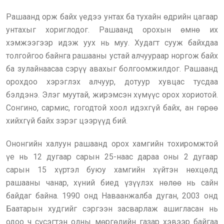
Рашаанд орж байх үедээ унтах ба тухайн өдрийн цагаар
унтахыг хориглодог. Рашаанд орохын өмнө их
хэмжээгээр идэж уух нь муу. Худагт сууж байхдаа
толгойгоо байнга рашааны устай алчуураар норгож байх
ба зулайнаасаа сэрүү авахыг болгоомжилдог. Рашаанд
орохдоо хэрэглэх алчуур, дотуур хувцас тусдаа
бэлдэнэ. Элэг муутай, жирэмсэн хүмүүс орох хориотой.
Сонгино, сармис, гогодтой хоол идэхгүй байх, ан гөрөө
хийхгүй байх зэрэг цээрүүд бий.
Ононгийн халуун рашаанд орох хамгийн тохиромжтой
үе нь 12 дугаар сарын 25-наас дараа оны 2 дугаар
сарын 15 хүртэл буюу хамгийн хүйтэн нөхцөлд
рашааны чанар, хүний биед үзүүлэх нөлөө нь сайн
байдаг байна. 1990 онд Наваанжалба дуган, 2003 онд
Баатарын худгийг сэргээн засварлаж ашигласан нь
одоо ч сүсэгтэн олны мөргөлийн газар хэвээр байгаа