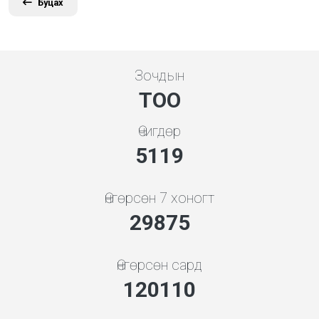
Буцах
Зочдын
ТОО
Өчигдөр
5119
Өнгөрсөн 7 хоногт
32173
Өнгөрсөн сард
129350