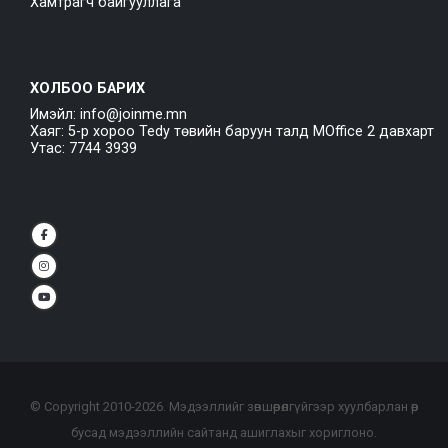
Хамтрагч байгууллага
ХОЛБОО БАРИХ
Имэйл: info@joinme.mn
Хаяг: 5-р хороо Tedy төвийн баруун талд MOffice 2 давхарт
Утас: 7744 3939
© Copyright 2010-
2026
. Мэдээллийг зөвшөөрөлгүйгээр хуулбарлан өөр
бусад мэдээллийн сайтанд ашиглахыг хориглоно.