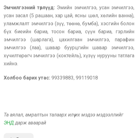
Эмчилгээний төрлүүд:
Эмийн эмчилгээ, усан эмчилгээ,
усан засал (5 рашаан, хар цай, ясны шөл, хөлийн ванна),
уламжлалт эмчилгээ (зүү, төөнө, бумба), хэсгийн болон
бүх биеийн бариа, тосон бариа, сүүн бариа, гэрлийн
эмчилгээ (шарлага), цахилгаан эмчилгээ, парафин
эмчилгээ (лаа), шавар буурцгийн шавар эмчилгээ,
хүчилтөрөгч эмчилгээ (коктейль), хүзүү нурууны татлага
хийнэ.
Холбоо барих утас:
99339883, 99119018
Та аялал, амралтын талаарх илүү их мэдээ мэдээллийг
ЭНД
дарж аваарай