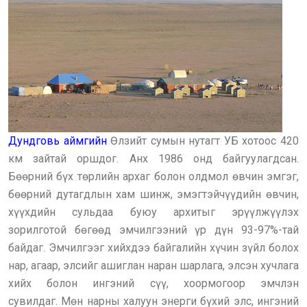
Дундговь аймгийн
Өлзийт сумын нутагт УБ хотоос 420
км зайтай оршдог. Анх 1986 онд байгуулагдсан.
Бөөрний бүх төрлийн архаг болон олдмол өвчин эмгэг,
бөөрний дутагдлын хам шинж, эмэгтэйчүүдийн өвчин,
хүүхдийн сульдаа буюу архитыг эрүүлжүүлэх
зорилготой бөгөөд эмчилгээний үр дүн 93-97%-тай
байдаг. Эмчилгээг хийхдээ байгалийн хүчин зүйл болох
нар, агаар, элсийг ашиглан наран шарлага, элсэн хучлага
хийх болон ингэний сүү, хоормогоор эмчлэн
сувилдаг. Мөн нарны халуун энерги бүхий элс, ингэний