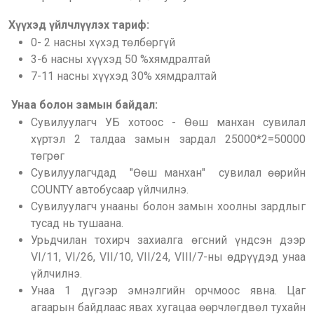
Хүүхэд үйлчлүүлэх тариф:
0- 2 насны хүхэд төлбөргүй
3-6 насны хүүхэд 50 %хямдралтай
7-11 насны хүүхэд 30% хямдралтай
Унаа болон замын байдал:
Сувилуулагч УБ хотоос - Өөш манхан сувилал
хүртэл 2 талдаа замын зардал 25000*2=50000
төгрөг
Сувилуулагчдад "Өөш манхан" сувилал өөрийн
COUNTY автобусаар үйлчилнэ.
Сувилуулагч унааны болон замын хоолны зардлыг
тусад нь тушаана.
Урьдчилан тохирч захиалга өгсний үндсэн дээр
VI/11, VI/26, VII/10, VII/24, VIII/7-ны өдрүүдэд унаа
үйлчилнэ.
Унаа 1 дүгээр эмнэлгийн орчмоос явна. Цаг
агаарын байдлаас явах хугацаа өөрчлөгдвөл тухайн