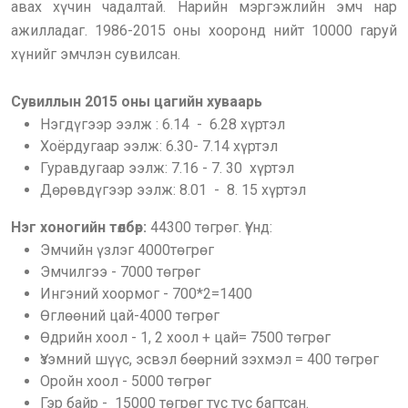
авах хүчин чадалтай. Нарийн мэргэжлийн эмч нар
ажилладаг. 1986-2015 оны хооронд нийт 10000 гаруй
хүнийг эмчлэн сувилсан.
Сувиллын 2015 оны цагийн хуваарь
Нэгдүгээр ээлж : 6.14 - 6.28 хүртэл
Хоёрдугаар ээлж: 6.30- 7.14 хүртэл
Гуравдугаар ээлж: 7.16 - 7. 30 хүртэл
Дөрөвдүгээр ээлж: 8.01 - 8. 15 хүртэл
Нэг хоногийн төлбөр:
44300 төгрөг. Үүнд:
Эмчийн үзлэг 4000төгрөг
Эмчилгээ - 7000 төгрөг
Ингэний хоормог - 700*2=1400
Өглөөний цай-4000 төгрөг
Өдрийн хоол - 1, 2 хоол + цай= 7500 төгрөг
Үзэмний шүүс, эсвэл бөөрний зэхмэл = 400 төгрөг
Оройн хоол - 5000 төгрөг
Гэр байр - 15000 төгрөг тус тус багтсан.