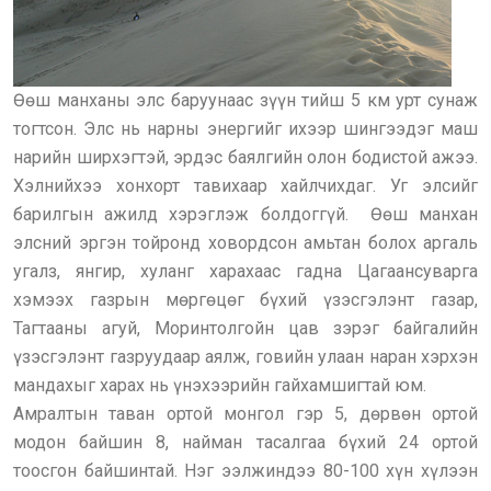
Өөш манханы элс баруунаас зүүн тийш 5 км урт сунаж
тогтсон. Элс нь нарны энергийг ихээр шингээдэг маш
нарийн ширхэгтэй, эрдэс баялгийн олон бодистой ажээ.
Хэлнийхээ хонхорт тавихаар хайлчихдаг. Уг элсийг
барилгын ажилд хэрэглэж болдоггүй. Өөш манхан
элсний эргэн тойронд ховордсон амьтан болох аргаль
угалз, янгир, хуланг харахаас гадна Цагаансуварга
хэмээх газрын мөргөцөг бүхий үзэсгэлэнт газар,
Тагтааны агуй, Моринтолгойн цав зэрэг байгалийн
үзэсгэлэнт газруудаар аялж, говийн улаан наран хэрхэн
мандахыг харах нь үнэхээрийн гайхамшигтай юм.
Амралтын таван ортой монгол гэр 5, дөрвөн ортой
модон байшин 8, найман тасалгаа бүхий 24 ортой
тоосгон байшинтай. Нэг ээлжиндээ 80-100 хүн хүлээн