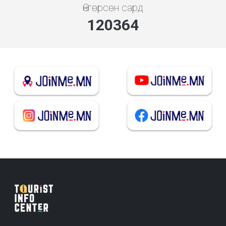
Өнгөрсөн сард
138881