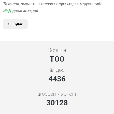
Та аялал, амралтын талаарх илүү их мэдээ мэдээллийг
ЭНД
дарж аваарай
Буцах
Зочдын
ТОО
Өчигдөр
5119
Өнгөрсөн 7 хоногт
34763