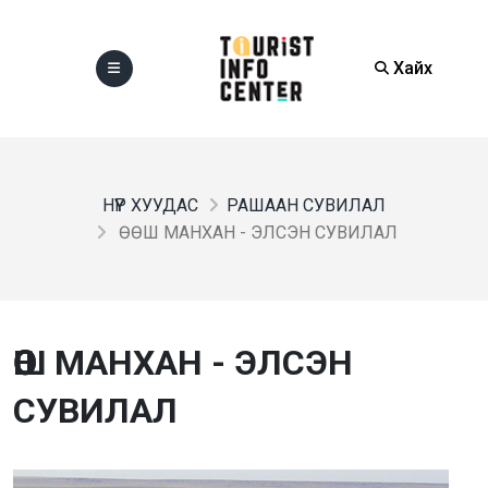
Хайх
НҮҮР ХУУДАС
РАШААН СУВИЛАЛ
ӨӨШ МАНХАН - ЭЛСЭН СУВИЛАЛ
ӨӨШ МАНХАН - ЭЛСЭН
СУВИЛАЛ