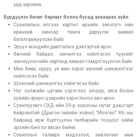
үед зарлана.
Бүрдүүлэх бичиг баримт болон бусад анхаарах зүйл:
Сувилалын илгээх картыг өрхийн эмчлэгч эмч
ерөнхий эмчээр тамга даруулж заавал
баталгаажуулсан байх
Эрүүл мэндийн даатгалын дэвтэртэй ирэх
Өвчний байдал, эмчилгээ хийлгэсэн түүхийг
эмчлүүлэгчийн картанд заавал тэмдэглүүлсэн байх
Мөн бөөр, нуруу, үе мөч зэрэг өвчний шинжилгээг
хийлгэсэн байх.
Шээсний шинжилгээ хийлгэсэн байх.
Нэг ээлжийн цагаан хэрэглэл, алчуур, аяга болон
хувийн ариун цэврийн хэрэглэлээ авч ирнэ.
Сувилуулагч СХД-ийн 29-р хорооны нутаг дэвсгэрт
байрлалтай (Драгон төвийн хойно) “Монгео” ХК-ны
байранд ирж бүртгүүлэн төлбөрийн тооцоог хийж
эрхийн бичгээ авсан байна.
Сувиллын талаарх мэдээлэл, зөвлөгөөг мөн