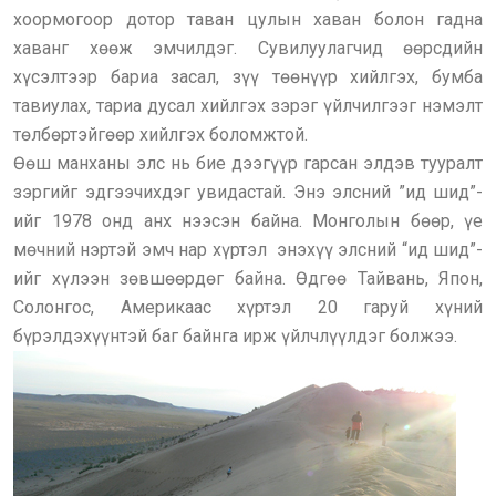
хоормогоор дотор таван цулын хаван болон гадна
хаванг хөөж эмчилдэг. Сувилуулагчид өөрсдийн
хүсэлтээр бариа засал, зүү төөнүүр хийлгэх, бумба
тавиулах, тариа дусал хийлгэх зэрэг үйлчилгээг нэмэлт
төлбөртэйгөөр хийлгэх боломжтой.
Өөш манханы элс нь бие дээгүүр гарсан элдэв тууралт
зэргийг эдгээчихдэг увидастай. Энэ элсний ”ид шид”-
ийг 1978 онд анх нээсэн байна. Монголын бөөр, үе
мөчний нэртэй эмч нар хүртэл энэхүү элсний “ид шид”-
ийг хүлээн зөвшөөрдөг байна. Өдгөө Тайвань, Япон,
Солонгос, Америкаас хүртэл 20 гаруй хүний
бүрэлдэхүүнтэй баг байнга ирж үйлчлүүлдэг болжээ.