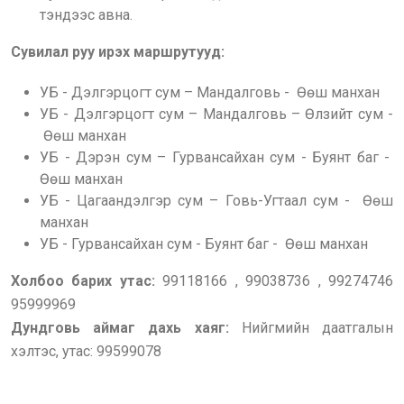
тэндээс авна.
Сувилал руу ирэх маршрутууд:
УБ - Дэлгэрцогт сум – Мандалговь - Өөш манхан
УБ - Дэлгэрцогт сум – Мандалговь – Өлзийт сум -
Өөш манхан
УБ - Дэрэн сум – Гурвансайхан сум - Буянт баг -
Өөш манхан
УБ - Цагаандэлгэр сум – Говь-Угтаал сум - Өөш
манхан
УБ - Гурвансайхан сум - Буянт баг - Өөш манхан
Холбоо барих утас:
99118166 , 99038736 , 99274746
95999969
Дундговь аймаг дахь хаяг:
Нийгмийн даатгалын
хэлтэс, утас: 99599078