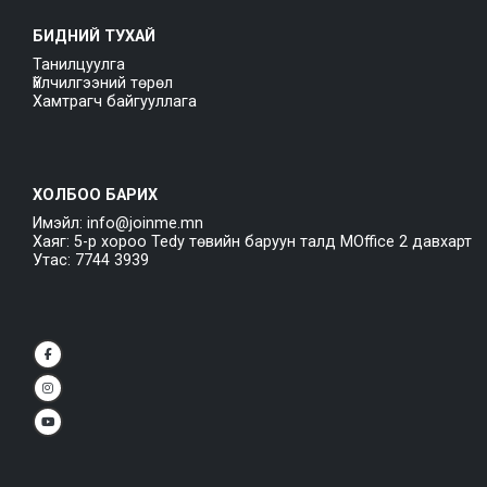
БИДНИЙ ТУХАЙ
Танилцуулга
Үйлчилгээний төрөл
Хамтрагч байгууллага
ХОЛБОО БАРИХ
Имэйл: info@joinme.mn
Хаяг: 5-р хороо Tedy төвийн баруун талд MOffice 2 давхарт
Утас: 7744 3939