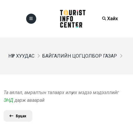
Хайх
НҮҮР ХУУДАС
БАЙГАЛИЙН ЦОГЦОЛБОР ГАЗАР
Та аялал, амралтын талаарх илүү их мэдээ мэдээллийг
ЭНД
дарж аваарай
Буцах