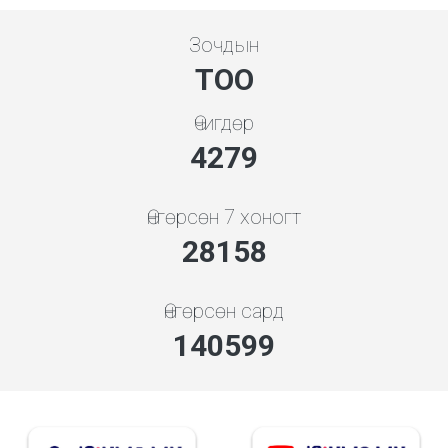
Зочдын
ТОО
Өчигдөр
4279
Өнгөрсөн 7 хоногт
28158
Өнгөрсөн сард
140599