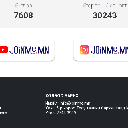
Өчигдөр
Өнгөрсөн 7 хоногт
7608
30243
ХОЛБОО БАРИХ
Имэйл: info@joinme.mn
л
Хаяг: 5-р хороо Tedy төвийн баруун талд 
лага
Утас: 7744 3939