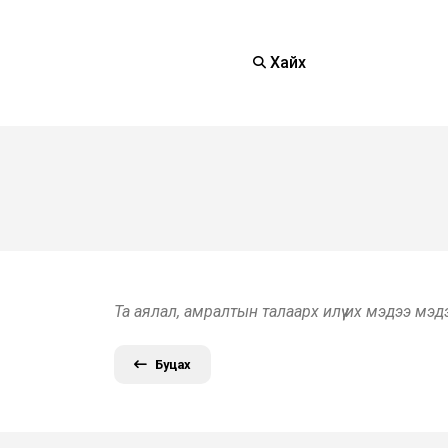
Хайх
Та аялал, амралтын талаарх илүү их мэдээ мэ
Буцах