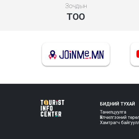
Зочдын
ТОО
БИДНИЙ ТУХАЙ
Танилцуулга
Үйлчилгээний төрө
Хамтрагч байгуул