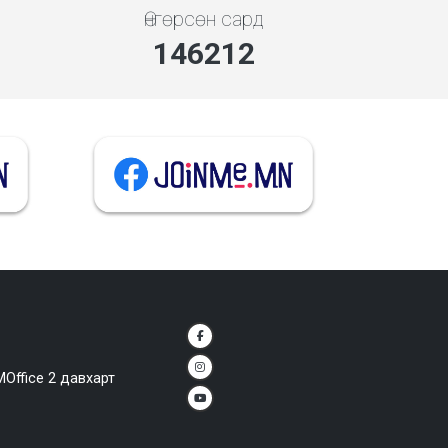
Өнгөрсөн сард
146212
MOffice 2 давхарт