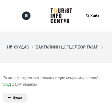
Хайх
НҮҮР ХУУДАС
БАЙГАЛИЙН ЦОГЦОЛБОР ГАЗАР
Та аялал, амралтын талаарх илүү их мэдээ мэдээллийг
ЭНД
дарж аваарай
Буцах