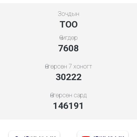
Зочдын
ТОО
Өчигдөр
7608
Өнгөрсөн 7 хоногт
30222
Өнгөрсөн сард
146191