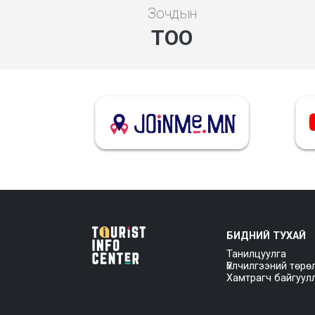
Зочдын
ТОО
БИДНИЙ ТУХАЙ
Танилцуулга
Үйлчилгээний төрө
Хамтрагч байгуул