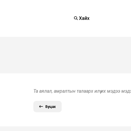
Хайх
Та аялал, амралтын талаарх илүү их мэдээ мэ
Буцах