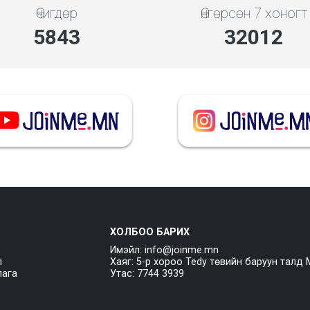
Өчигдөр
Өнгөрсөн 7 хоногт
5843
32012
ХОЛБОО БАРИХ
Имэйл: info@joinme.mn
л
Хаяг: 5-р хороо Tedy төвийн баруун талд 
лага
Утас: 7744 3939