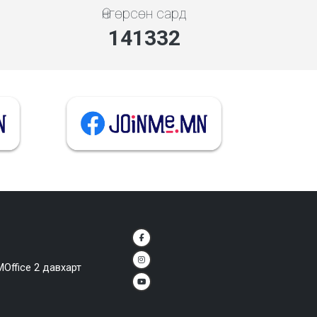
Өнгөрсөн сард
141332
MOffice 2 давхарт