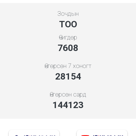
Зочдын
ТОО
Өчигдөр
7608
Өнгөрсөн 7 хоногт
28154
Өнгөрсөн сард
144123