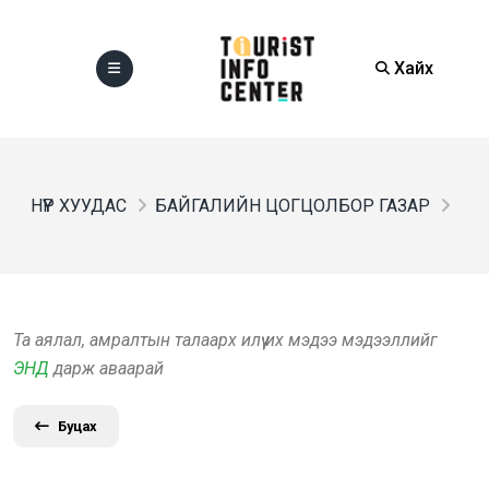
Хайх
НҮҮР ХУУДАС
БАЙГАЛИЙН ЦОГЦОЛБОР ГАЗАР
Та аялал, амралтын талаарх илүү их мэдээ мэдээллийг
ЭНД
дарж аваарай
Буцах