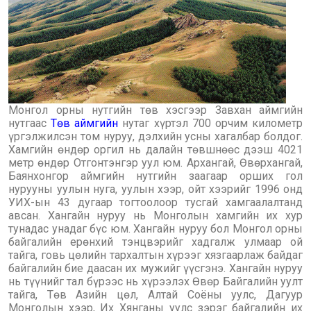
Монгол орны нутгийн төв хэсгээр Завхан аймгийн
нутгаас
Төв аймгийн
нутаг хүртэл 700 орчим километр
үргэлжилсэн том нуруу, дэлхийн усны хагалбар болдог.
Хамгийн өндөр оргил нь далайн төвшнөөс дээш 4021
метр өндөр Отгонтэнгэр уул юм. Архангай, Өвөрхангай,
Баянхонгор аймгийн нутгийн заагаар орших гол
нурууны уулын нуга, уулын хээр, ойт хээрийг 1996 онд
УИХ-ын 43 дугаар тогтоолоор тусгай хамгаалалтанд
авсан. Хангайн нуруу нь Монголын хамгийн их хур
тунадас унадаг бүс юм. Хангайн нуруу бол Монгол орны
байгалийн ерөнхий тэнцвэрийг хадгалж улмаар ой
тайга, говь цөлийн тархалтын хүрээг хязгаарлаж байдаг
байгалийн бие даасан их мужийг үүсгэнэ. Хангайн нуруу
нь түүнийг тал бүрээс нь хүрээлэх Өвөр Байгалийн уулт
тайга, Төв Азийн цөл, Алтай Соёны уулс, Дагуур
Монголын хээр, Их Хянганы уулс зэрэг байгалийн их