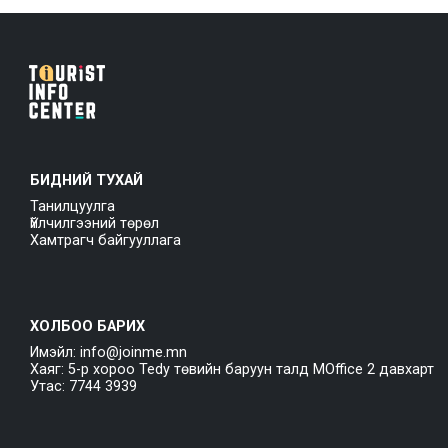
БИДНИЙ ТУХАЙ
Танилцуулга
Үйлчилгээний төрөл
Хамтрагч байгууллага
ХОЛБОО БАРИХ
Имэйл: info@joinme.mn
Хаяг: 5-р хороо Tedy төвийн баруун талд MOffice 2 давхарт
Утас: 7744 3939