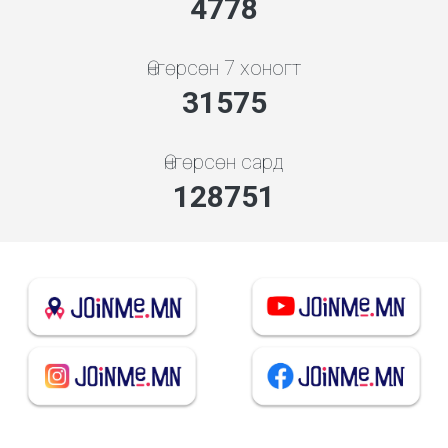
5119
Өнгөрсөн 7 хоногт
33830
Өнгөрсөн сард
137948