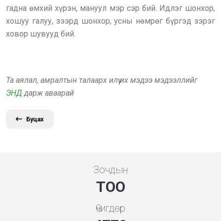
гадна өмхий хүрэн, мануул мэр сэр бий. Идлэг шонхор,
хошуу галуу, зээрд шонхор, усны нөмрөг бүргэд зэрэг
ховор шувууд бий.
Та аялал, амралтын талаарх илүү их мэдээ мэдээллийг
ЭНД
дарж аваарай
Буцах
Зочдын
ТОО
Өчигдөр