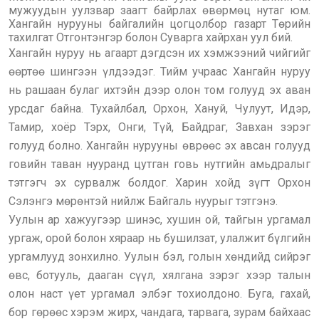
мужуудын уулзвар заагт байрлах өвөрмөц нутаг юм.
Хангайн нурууны байгалийн цогцолбор газарт Төрийн
тахилгат Отгонтэнгэр болон Суварга хайрхан уул бий.
Хангайн нуруу нь агаарт дэгдсэн их хэмжээний чийгийг
өөртөө шингээн үлдээдэг. Тийм учраас Хангайн нуруу
нь рашаан булаг ихтэйн дээр олон том голууд эх аван
урсдаг байна. Тухайлбал, Орхон, Хануй, Чулуут, Идэр,
Тамир, хоёр Тэрх, Онги, Түй, Байдраг, Завхан зэрэг
голууд болно. Хангайн нурууны өврөөс эх авсан голууд
говийн таван нууранд цутган говь нутгийн амьдралыг
тэтгэгч эх сурвалж болдог. Харин хойд зүгт Орхон
Сэлэнгэ мөрөнтэй нийлж Байгаль нуурыг тэтгэнэ.
Уулын ар хажуугээр шинэс, хушин ой, тайгын ургамал
ургаж, орой болон хяраар нь бушилзат, улалжит бүлгийн
ургамлууд зонхилно. Уулын бэл, голын хөндийд сийрэг
өвс, ботууль, дааган сүүл, хялгана зэрэг хээр талын
олон наст үет ургамал элбэг тохиолдоно. Буга, гахай,
бор гөрөөс хэрэм жирх, чандага, тарвага, зурам байхаас