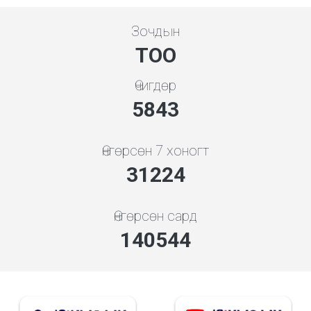
Зочдын
ТОО
Өчигдөр
5843
Өнгөрсөн 7 хоногт
31224
Өнгөрсөн сард
140544