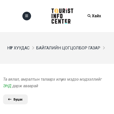
Хайх
НҮҮР ХУУДАС
БАЙГАЛИЙН ЦОГЦОЛБОР ГАЗАР
Та аялал, амралтын талаарх илүү их мэдээ мэдээллийг
ЭНД
дарж аваарай
Буцах