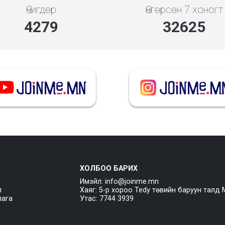
Өчигдөр
Өнгөрсөн 7 хоногт
4279
32625
ХОЛБОО БАРИХ
Имэйл: info@joinme.mn
л
Хаяг: 5-р хороо Tedy төвийн баруун талд 
лага
Утас: 7744 3939