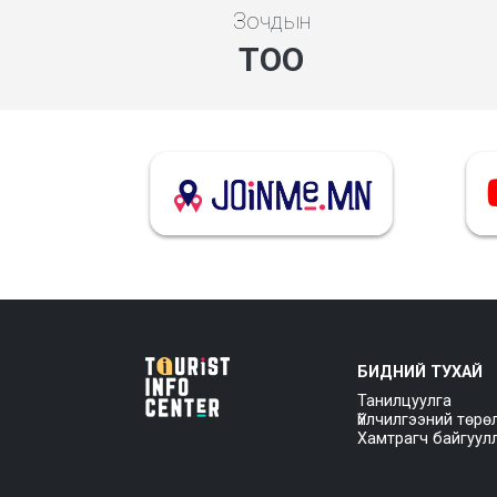
Зочдын
ТОО
БИДНИЙ ТУХАЙ
Танилцуулга
Үйлчилгээний төрө
Хамтрагч байгуул