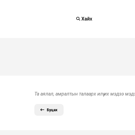
Хайх
Та аялал, амралтын талаарх илүү их мэдээ мэ
Буцах