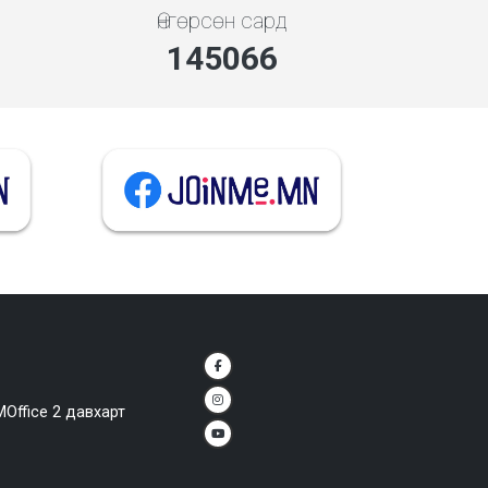
Өнгөрсөн сард
145066
MOffice 2 давхарт