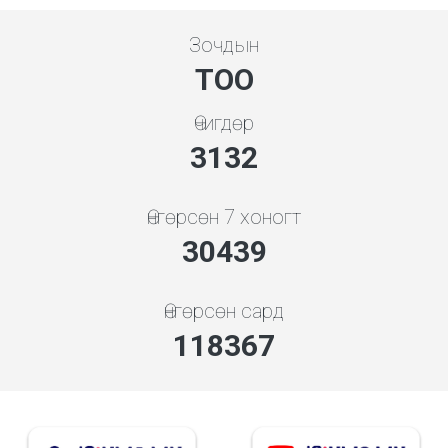
Зочдын
ТОО
Өчигдөр
3364
Өнгөрсөн 7 хоногт
32694
Өнгөрсөн сард
127135