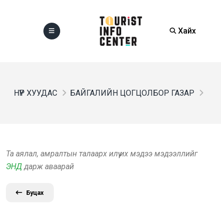
Хайх
НҮҮР ХУУДАС
БАЙГАЛИЙН ЦОГЦОЛБОР ГАЗАР
Та аялал, амралтын талаарх илүү их мэдээ мэдээллийг
ЭНД
дарж аваарай
Буцах