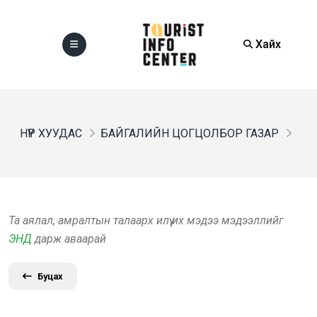
Хайх
НҮҮР ХУУДАС
БАЙГАЛИЙН ЦОГЦОЛБОР ГАЗАР
Та аялал, амралтын талаарх илүү их мэдээ мэдээллийг
ЭНД
дарж аваарай
Буцах