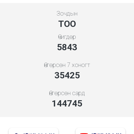
Зочдын
ТОО
Өчигдөр
5843
Өнгөрсөн 7 хоногт
35425
Өнгөрсөн сард
144745