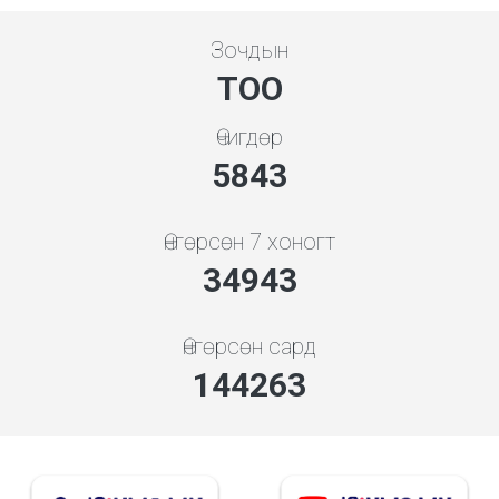
Зочдын
ТОО
Өчигдөр
5843
Өнгөрсөн 7 хоногт
34943
Өнгөрсөн сард
144263