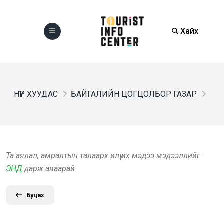
Хайх
НҮҮР ХУУДАС
БАЙГАЛИЙН ЦОГЦОЛБОР ГАЗАР
Та аялал, амралтын талаарх илүү их мэдээ мэдээллийг
ЭНД
дарж аваарай
Буцах