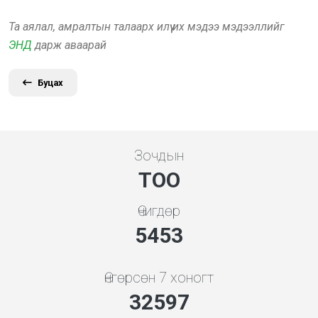
Та аялал, амралтын талаарх илүү их мэдээ мэдээллийг
ЭНД
дарж аваарай
Буцах
Зочдын
ТОО
Өчигдөр
5843
Өнгөрсөн 7 хоногт
34925