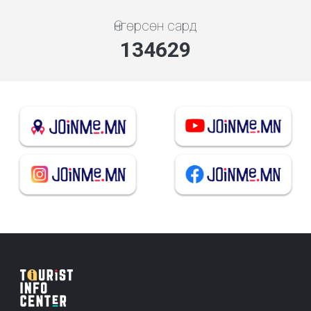
Өнгөрсөн сард
144245