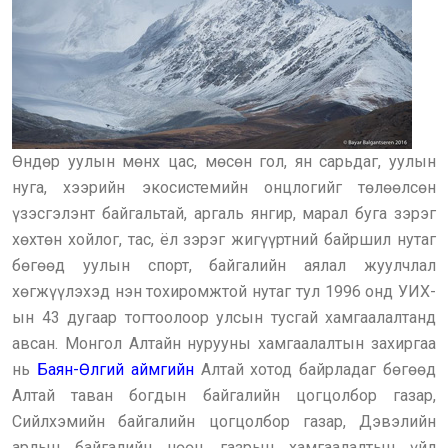
Өндөр уулын мөнх цас, мөсөн гол, ян сарьдаг, уулын
нуга, хээрийн экосистемийн онцлогийг төлөөлсөн
үзэсгэлэнт байгальтай, аргаль янгир, марал буга зэрэг
хөхтөн хойлог, тас, ёл зэрэг жигүүртний байршил нутаг
бөгөөд уулын спорт, байгалийн аялал жуулчлал
хөгжүүлэхэд нэн тохиромжтой нутаг тул 1996 онд УИХ-
ын 43 дугаар тогтоолоор улсын тусгай хамгаалалтанд
авсан. Монгол Алтайн нурууны хамгаалалтын захиргаа
нь
Баян-Өлгий аймгийн
Алтай хотод байрладаг бөгөөд
Алтай таван богдын байгалийн цогцолбор газар,
Сийлхэмийн байгалийн цогцолбор газар, Дэвэлийн
арлын байгалийн нөөц газрын хамгаалалтын үйл