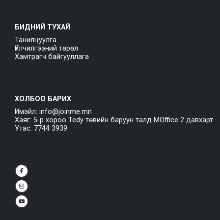
БИДНИЙ ТУХАЙ
Танилцуулга
Үйлчилгээний төрөл
Хамтрагч байгууллага
ХОЛБОО БАРИХ
Имэйл: info@joinme.mn
Хаяг: 5-р хороо Tedy төвийн баруун талд MOffice 2 давхарт
Утас: 7744 3939