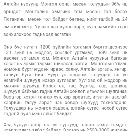
Алтайн нуруунд Монгол орны мөсөн голуудын 96% нь
оршдог. Монголын хамгийн том мөсөн гол болох
Потанины мөсөн гол байдаг бөгөөд нийт талбай нь 24
ам километр. Уулын хар хүрэн хөрс, нуга намгийн хөрс
зонхилохоос гадна хад асгатай.
Энэ бүс нутагт 1200 зүйлийн ургамал бүртгэгдсэнээс
131 зүйл нь модлог, сөөглөг ургамал, 889 зүйл нь
өвслөг ургамал юм. Монгол Алтайн нурууны багахан
хэсэг нь армаг тармаг шинэсэн ойтой. Монголын Улаан
номонд бүртгэгдсэн ирвэс, халиу, Алтайн аргаль, янгир,
халиун буга бий. Нуур ус цөөрөм голуудад нь ус
намгийн шувууд ихээр цугладаг. Уул хад ой модоор нь
махчин шувууд болох ёл, тас, бүргэд, сар, шонхор
шувууд байхаас гадна Алтайн хойлог, өгөөлэй шулганаа,
борцгор хотон, гангар хун, хар өрөвтас, итэлгэн цахлай,
хээрийн галуу зэрэг нэн ховор шувууд тохиолдоно.
Голуудаар нь монгол хадран, алтайн сугас, нохой сугас
гэдэг 3 зүйл маш элбэг байдаг.
Хад чулуун дээр нь сүг зургууд, элдэв тамга тэмдэг,
үсэг зурлага элбэг байдаг. Эдгээр нь 2500-3000 жилийн