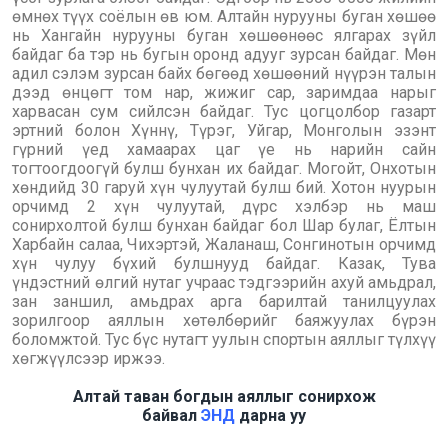
өмнөх түүх соёлын өв юм. Алтайн нурууны буган хөшөө
нь Хангайн нурууны буган хөшөөнөөс ялгарах зүйл
байдаг ба тэр нь бугын оронд адууг зурсан байдаг. Мөн
адил сэлэм зурсан байх бөгөөд хөшөөний нүүрэн талын
дээд өнцөгт том нар, жижиг сар, заримдаа нарыг
харвасан сум сийлсэн байдаг. Тус цогцолбор газарт
эртний болон Хүннү, Түрэг, Уйгар, Монголын эзэнт
гүрний үед хамаарах цаг үе нь нарийн сайн
тогтоогдоогүй булш бунхан их байдаг. Могойт, Онхотын
хөндийд 30 гаруй хүн чулуутай булш бий. Хотон нуурын
орчимд 2 хүн чулуутай, дүрс хэлбэр нь маш
сонирхолтой булш бунхан байдаг бол Шар булаг, Ёлтын
Харбайн салаа, Чихэртэй, Жаланаш, Сонгинотын орчимд
хүн чулуу бүхий булшнууд байдаг. Казак, Тува
үндэстний өлгий нутаг учраас тэдгээрийн ахуй амьдрал,
зан заншил, амьдрах арга барилтай танилцуулах
зорилгоор аяллын хөтөлбөрийг баяжуулах бүрэн
боломжтой. Тус бүс нутагт уулын спортын аяллыг түлхүү
хөгжүүлсээр иржээ.
Алтай таван богдын ая
ллыг сонирхож
байвал
ЭНД
дарна уу