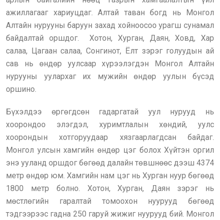
ажиллагааг хариуцдаг. Алтай таван богд нь Монгол
Алтайн нурууны баруун захад хойноосоо урагш сунамал
байдалтай оршдог. Хотон, Хурган, Даян, Ховд, Хар
салаа, Цагаан салаа, Сонгинот, Ёлт зэрэг голуудын ай
сав нь өндөр уулсаар хүрээлэгдэн Монгол Алтайн
нурууны уулархаг их мужийн өндөр уулын бүсэд
оршино.
Бүхэлдээ өргөгдсөн гадаргатай уул нурууд нь
хоорондоо элэгдэл, хуримтлалын хөндий, уулс
хоорондын хотгоруудаар хязгаарлагдсан байдаг.
Монгол улсын хамгийн өндөр цэг болох Хүйтэн оргил
энэ ууланд оршдог бөгөөд далайн төвшнөөс дээш 4374
метр өндөр юм. Хамгийн нам цэг нь Хурган нуур бөгөөд
1800 метр болно. Хотон, Хурган, Даян зэрэг нь
мөстлөгийн гаралтай томоохон нуурууд бөгөөд
тэдгээрээс гадна 250 гаруй жижиг нуурууд бий. Монгол