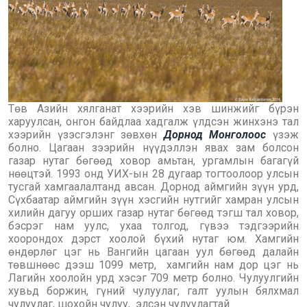
Төв Азийн хялганат хээрийн хэв шинжийг бүрэн
харуулсан, онгон байдлаа хадгалж үлдсэн жинхэнэ тал
хээрийн үзэсгэлэнг зөвхөн
Дорнод Монголоос
үзэж
болно. Цагаан зээрийн нүүдэллэн явах зам болсон
газар нутаг бөгөөд ховор амьтан, ургамлын багагүй
нөөцтэй. 1993 онд УИХ-ын 28 дугаар тогтоолоор улсын
тусгай хамгаалалтанд авсан. Дорнод аймгийн зүүн урд,
Сүхбаатар аймгийн зүүн хэсгийн нутгийг хамран улсын
хилийн дагуу орших газар нутаг бөгөөд тэгш тал ховор,
бэсрэг нам уулс, ухаа толгод, гүвээ тэдгээрийн
хоорондох дэрст хоолой бүхий нутаг юм. Хамгийн
өндөрлөг цэг нь Вангийн цагаан уул бөгөөд далайн
төвшнөөс дээш 1099 метр, хамгийн нам дор цэг нь
Лагийн хоолойн урд хэсэг 709 метр болно. Чулуулгийн
хувьд боржин, гүний чулуулаг, галт уулын бялхмал
чулуулаг, шохойн чулуу, элсэн чулуулагтай.