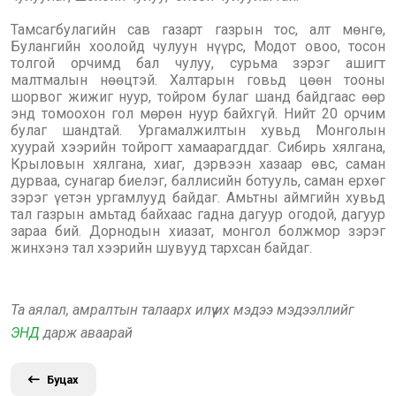
Тамсагбулагийн сав газарт газрын тос, алт мөнгө,
Булангийн хоолойд чулуун нүүрс, Модот овоо, тосон
толгой орчимд бал чулуу, сурьма зэрэг ашигт
малтмалын нөөцтэй. Халтарын говьд цөөн тооны
шорвог жижиг нуур, тойром булаг шанд байдгаас өөр
энд томоохон гол мөрөн нуур байхгүй. Нийт 20 орчим
булаг шандтай. Ургамалжилтын хувьд Монголын
хуурай хээрийн тойрогт хамаарагддаг. Сибирь хялгана,
Крыловын хялгана, хиаг, дэрвээн хазаар өвс, саман
дурваа, сунагар биелэг, баллисийн ботууль, саман ерхөг
зэрэг үетэн ургамлууд байдаг. Амьтны аймгийн хувьд
тал газрын амьтад байхаас гадна дагуур огодой, дагуур
зараа бий. Дорнодын хиазат, монгол болжмор зэрэг
жинхэнэ тал хээрийн шувууд тархсан байдаг.
Та аялал, амралтын талаарх илүү их мэдээ мэдээллийг
ЭНД
дарж аваарай
Буцах