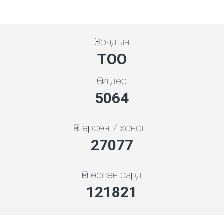
Зочдын
ТОО
Өчигдөр
5648
Өнгөрсөн 7 хоногт
30202
Өнгөрсөн сард
135878