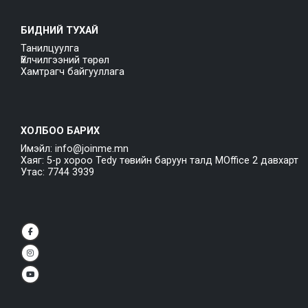
БИДНИЙ ТУХАЙ
Танилцуулга
Үйлчилгээний төрөл
Хамтрагч байгууллага
ХОЛБОО БАРИХ
Имэйл: info@joinme.mn
Хаяг: 5-р хороо Tedy төвийн баруун талд MOffice 2 давхарт
Утас: 7744 3939