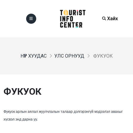
Хайх
НҮҮР ХУУДАС
УЛС ОРНУУД
ФУКУОК
ФУКУОК
Фукуок арлын аялал жуулчлалын талаар дэлгэрэнгүй мэдээлэл авахыг
хүсвэл энд дарна уу.