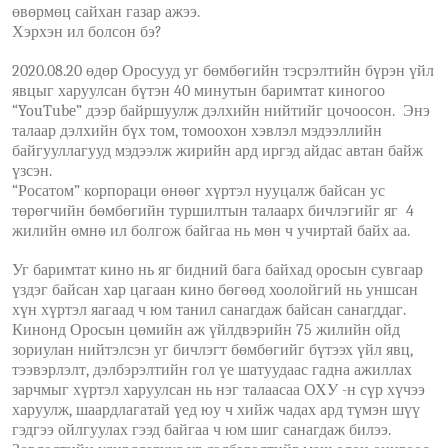
өвөрмөц сайхан газар ажээ.
Хэрхэн ил болсон бэ?
2020.08.20 өдөр Оросууд уг бөмбөгийн тэсрэлтийн бүрэн үйл
явцыг харуулсан бүтэн 40 минутын баримтат киногоо
“YouTube” дээр байршуулж дэлхийн нийтийг цочоосон. Энэ
талаар дэлхийн бүх том, томоохон хэвлэл мэдээллийн
байгууллагууд мэдээлж жирийн ард иргэд айдас автан байж
үзсэн.
“Росатом” корпораци өнөөг хүртэл нууцалж байсан ус
төрөгчийн бөмбөгийн туршилтын талаарх бичлэгийг яг 4
жилийн өмнө ил болгож байгаа нь мөн ч учиртай байх аа.
Уг баримтат кино нь яг бидний бага байхад оросын сувгаар
үздэг байсан хар цагаан кино бөгөөд хоолойгий нь уншсан
хүн хүртэл яагаад ч юм танил санагдаж байсан санагддаг.
Кинонд Оросын цөмийн аж үйлдвэрийн 75 жилийн ойд
зориулан нийтэлсэн уг бичлэгт бөмбөгийг бүтээх үйл явц,
тээвэрлэлт, дэлбэрэлтийн гол үе шатуудаас гадна ажиллах
зарчмыг хүртэл харуулсан нь нэг талаасаа ОХУ -н сүр хүчээ
харуулж, шаардлагатай үед юу ч хийж чадах ард түмэн шүү
гэдгээ ойлгуулах гээд байгаа ч юм шиг санагдаж билээ.