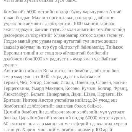
мегатоны хүчтэй байхыг хүсч байж.
Бөмбөгийг 4000 метрийн өндөрт буюу харьцуулвал Алтай
таван богдын Малчин оргил хавьцаа өндөрт дэлбэлсэн
учраас энэ аймшигт дэлбэрэлтийг 1000 км-ийн зайнаас
ажиглагдахуйц байсан гэдэг. Завхан аймгийн төв Улиастайд
дэлбэрсэн дэлбэрэлтийг Улаанбаатар хотоос харна гэсэн үг.
Гэхдээ манай улс уудам газар нутагтай тул ингэж жишээ
авахаар аюулыг нь тэр бүр ойлгохгүй байж магад. Тиймээс
Европын тивийн яг төвд энэ аймшигтай бөмбөгийг
дэлбэлсэн бол 1000 км радиуст нь ямар ямар улс байгааг
дурдъя.
Австрийн нийслэл Вена хотод энэ бөмбөг дэлбэрсэн бол
ямар ямар улс энэ 1000 км радиуст нь байгаа вэ?
Герман, Чех, Унгар, Словак, Итали, Швейцар, Словен, Босни-
Герцеговина, Умард Македон, Косово, Румын, Болгар, Франц,
Люксембург, Бельги, Нидерланд, Дани, Швед, Норвеги, Их
Британи. Ингээд Австри улстайгаа нийлээд 24 улсад энэ
бөмбөгний дэлбэрэлтийг ажиглаж болох байжээ.
Цөмийн бөмбөгийн дэлбэрэлт мөөг хэлбэрийн үүл үүсгэдэг
бөгөөд Царь бөмбөгийн мөөгний өндөр 60000 метрт хүрсэн.
60 км гэдэг нь агаар мандлын мезосферийн давхаргад хүрсэн
гэсэн үг. Харин мөөгний малгайны диаметр 100 арай