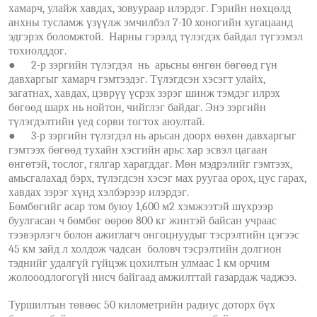
хамарч, улайж хавдах, зовуураар илэрдэг. Гэрийн нөхцөлд
анхны тусламж үзүүлж эмчилбэл 7-10 хоногийн хугацаанд
эдгэрэх боломжтой. Нарны гэрэлд түлэгдэх байдал түгээмэл
тохиолддог.
●
2-р зэргийн түлэгдэл нь арьсны өнгөн бөгөөд гүн
давхаргыг хамарч гэмтээдэг. Түлэгдсэн хэсэгт улайх,
загатнах, хавдах, цэврүү үсрэх зэрэг шинж тэмдэг илрэх
бөгөөд шарх нь нойтон, чийглэг байдаг. Энэ зэргийн
түлэгдэлтийн үед сорви тогтох аюултай.
●
3-р зэргийн түлэгдэл нь арьсан доорх өөхөн давхаргыг
гэмтээх бөгөөд тухайн хэсгийн арьс хар эсвэл цагаан
өнгөтэй, тослог, гялгар харагддаг. Мөн мэдрэлийг гэмтээх,
амьсгалахад бэрх, түлэгдсэн хэсэг мах руугаа орох, цус гарах,
хавдах зэрэг хүнд хэлбэрээр илэрдэг.
Бөмбөгийг асар том буюу 1,600 м2 хэмжээтэй шүхрээр
буулгасан ч бөмбөг өөрөө 800 кг жинтэй байсан учраас
тээвэрлэгч болон ажиглагч онгоцнуудыг тэсрэлтийн цэгээс
45 км зайд л холдож чадсан боловч тэсрэлтийн долгион
тэднийг удалгүй гүйцэж цохилтын улмаас 1 км орчим
жолооодлогогүй нисч байгаад амжилттай газардаж чаджээ.
Туршилтын төвөөс 50 километрийн радиус доторх бүх