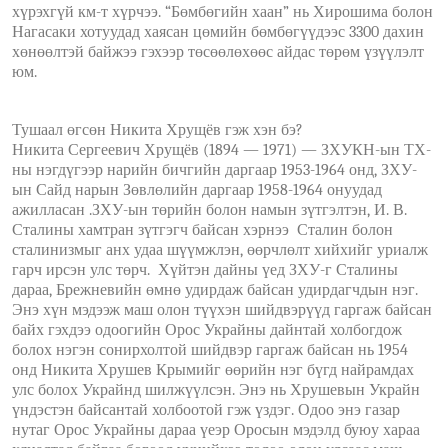
хүрэхгүй км-т хүрчээ. “Бөмбөгийн хаан” нь Хирошима болон
Нагасаки хотуудад хаясан цөмийн бөмбөгүүдээс 3300 дахин
хөнөөлтэй байжээ гэхээр төсөөлөхөөс айдас төрөм үзүүлэлт
юм.
Тушаал өгсөн Никита Хрущёв гэж хэн бэ?
Никита Сергеевич Хрущёв (1894 — 1971) — ЗХУКН-ын ТХ-
ны нэгдүгээр нарийн бичгийн даргаар 1953-1964 онд, ЗХУ-
ын Сайд нарын Зөвлөлийн даргаар 1958-1964 онуудад
ажилласан .ЗХУ-ын төрийн болон намын зүтгэлтэн, И. В.
Сталины хамтран зүтгэгч байсан хэрнээ Сталин болон
сталинизмыг анх удаа шүүмжлэн, өөрчлөлт хийхийг уриалж
гарч ирсэн улс төрч. Хүйтэн дайны үед ЗХУ-г Сталины
дараа, Брежневийн өмнө удирдаж байсан удирдагчдын нэг.
Энэ хүн мэдээж маш олон түүхэн шийдвэрүүд гаргаж байсан
байх гэхдээ одоогийн Орос Украйны дайнтай холбогдож
болох нэгэн сонирхолтой шийдвэр гаргаж байсан нь 1954
онд Никита Хрушев Крымийг өөрийн нэг бүгд найрамдах
улс болох Украйнд шилжүүлсэн. Энэ нь Хрушевын Украйн
үндэстэн байсантай холбоотой гэж үздэг. Одоо энэ газар
нутаг Орос Украйны дараа үеэр Оросын мэдэлд буюу хараа