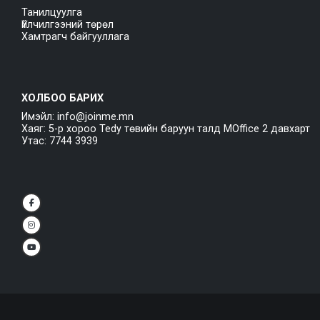
Танилцуулга
Үйлчилгээний төрөл
Хамтрагч байгууллага
ХОЛБОО БАРИХ
Имэйл: info@joinme.mn
Хаяг: 5-р хороо Tedy төвийн баруун талд MOffice 2 давхарт
Утас: 7744 3939