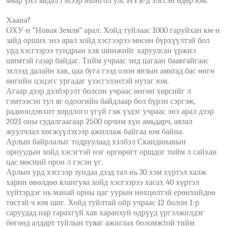
ямар үйл явдал гэхээр Монгол улс НҮБ-д элссэн өдөр юм.
Хаана?
ОХУ-н “Новая Земля” арал: Хойд туйлаас 1000 гаруйхан км-н
зайд орших энэ арал хойд хэсгээрээ мөсөн бүрхүүлтэй бол
урд хэсгээрээ тундрын хэв шинжийг харуулсан үржил
шимтэй газар байдаг. Тийм учраас энд цагаан баавгайгаас
эхлээд далайн хав, цаа буга гээд олон янзын амьтад бас өнгө
өнгийн цэцэгс ургадаг үзэсгэлэнтэй нутаг юм.
Агаар дээр дэлбэрэлт болсон учраас өнгөн хөрсийг л
гэмтээсэн тул яг одоогийн байдлаар бол бүрэн сэргэж,
радиоидэвхит хордлого үгүй гэж үздэг учраас энэ арал дээр
2021 оны судалгаагаар 2500 орчим хүн амьдарч, аялал
жуулчлал хөгжүүлэхээр ажиллаж байгаа юм байна.
Арлын байрлалыг тодруулаад хэлбэл Скандинавын
орнуудын хойд хэсэгтэй нэг өргөрөгт оршдог тийм л сайхан
цас мөсний орон л гэсэн үг.
Арлын урд хэсгээр зундаа дээд тал нь 30 хэм хүртэл халж
харин өвөлдөө ялангуяа хойд хэсгээрээ хасах 40 хүртэл
хүйтэрдэг нь манай орны цаг уурын нөхцөлтэй ерөнхийдөө
төстэй ч юм шиг. Хойд туйлтай ойр учраас 12 болон 1-р
саруудад нар гарахгүй хав харанхуй өдрүүд үргэлжилдэг
бөгөөд алдарт туйлын туяаг ажиглах боломжтой тийм