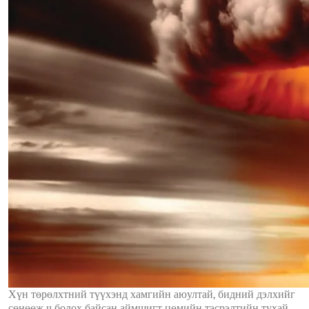
Хүн төрөлхтний түүхэнд хамгийн аюултай, бидний дэлхийг
сөнөөж ч болох байсан аймшигт цөмийн тэсрэлтийн тухай