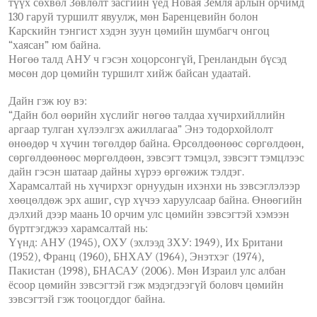
түүх сөхвөл Зөвлөлт засгийн үед Новая Земля арлын орчимд
130 гаруй туршилт явуулж, мөн Баренцевийн болон
Карскийн тэнгист хэдэн зуун цөмийн шумбагч онгоц
“хаясан” юм байна.
Нөгөө талд АНУ ч гэсэн хоцорсонгүй, Гренландын бүсэд
мөсөн дор цөмийн туршилт хийж байсан удаатай.
Дайн гэж юу вэ:
“Дайн бол өөрийн хүслийг нөгөө талдаа хүчирхийллийн
аргаар тулган хүлээлгэх ажиллагаа” Энэ тодорхойлолт
өнөөдөр ч хүчин төгөлдөр байна. Өрсөлдөөнөөс сөргөлдөөн,
сөргөлдөөнөөс мөргөлдөөн, зэвсэгт тэмцэл, зэвсэгт тэмцлээс
дайн гэсэн шатаар дайны хүрээ өргөжиж тэлдэг.
Харамсалтай нь хүчирхэг орнуудын ихэнхи нь зэвсэглэлээр
хөөцөлдөж эрх ашиг, сүр хүчээ харуулсаар байна. Өнөөгийн
дэлхий дээр маань 10 орчим улс цөмийн зэвсэгтэй хэмээн
бүртгэгджээ харамсалтай нь:
Үүнд: АНУ (1945), ОХУ (эхлээд ЗХУ: 1949), Их Британи
(1952), Франц (1960), БНХАУ (1964), Энэтхэг (1974),
Пакистан (1998), БНАСАУ (2006). Мөн Израил улс албан
ёсоор цөмийн зэвсэгтэй гэж мэдэгдээгүй боловч цөмийн
зэвсэгтэй гэж тооцогддог байна.