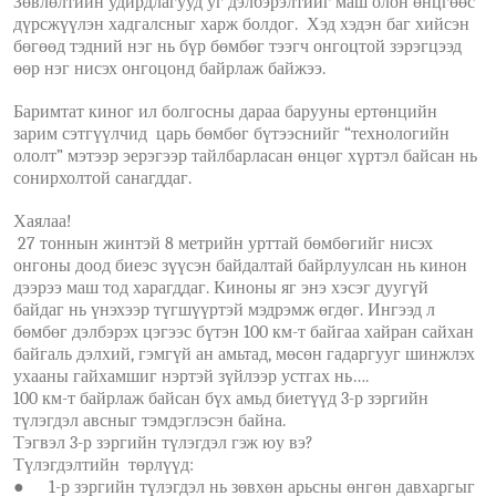
Зөвлөлтийн удирдлагууд уг дэлбэрэлтийг маш олон өнцгөөс
дүрсжүүлэн хадгалсныг харж болдог. Хэд хэдэн баг хийсэн
бөгөөд тэдний нэг нь бүр бөмбөг тээгч онгоцтой зэрэгцээд
өөр нэг нисэх онгоцонд байрлаж байжээ.
Баримтат киног ил болгосны дараа барууны ертөнцийн
зарим сэтгүүлчид царь бөмбөг бүтээснийг “технологийн
ололт” мэтээр эерэгээр тайлбарласан өнцөг хүртэл байсан нь
сонирхолтой санагддаг.
Хаялаа!
27 тоннын жинтэй 8 метрийн урттай бөмбөгийг нисэх
онгоны доод биеэс зүүсэн байдалтай байрлуулсан нь кинон
дээрээ маш тод харагддаг. Киноны яг энэ хэсэг дуугүй
байдаг нь үнэхээр түгшүүртэй мэдрэмж өгдөг. Ингээд л
бөмбөг дэлбэрэх цэгээс бүтэн 100 км-т байгаа хайран сайхан
байгаль дэлхий, гэмгүй ан амьтад, мөсөн гадаргууг шинжлэх
ухааны гайхамшиг нэртэй зүйлээр устгах нь….
100 км-т байрлаж байсан бүх амьд биетүүд 3-р зэргийн
түлэгдэл авсныг тэмдэглэсэн байна.
Тэгвэл 3-р зэргийн түлэгдэл гэж юу вэ?
Түлэгдэлтийн төрлүүд:
●
1-р зэргийн түлэгдэл нь зөвхөн арьсны өнгөн давхаргыг