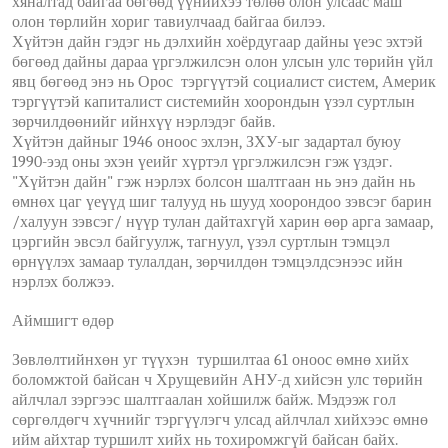
хяналтад байгаа бөгөөд үүнийхээ төлөө олон улсаас маш
олон төрлийн хориг тавиулчаад байгаа билээ.
Хүйтэн дайн гэдэг нь дэлхийн хоёрдугаар дайны үеэс эхтэй
бөгөөд дайны дараа үргэлжилсэн олон улсын улс төрийн үйл
явц бөгөөд энэ нь Орос тэргүүтэй социалист систем, Америк
тэргүүтэй капиталист системийн хоорондын үзэл суртлын
зөрчилдөөнийг ийнхүү нэрлэдэг байв.
Хүйтэн дайныг 1946 оноос эхлэн, ЗХУ-ыг задартал буюу
1990-ээд оны эхэн үеийг хүртэл үргэлжилсэн гэж үздэг.
"Хүйтэн дайн" гэж нэрлэх болсон шалтгаан нь энэ дайн нь
өмнөх цаг үеүүд шиг талууд нь шууд хоорондоо зэвсэг барин
/халуун зэвсэг/ нүүр тулан дайтахгүй харин өөр арга замаар,
цэргийн эвсэл байгуулж, тагнуул, үзэл суртлын тэмцэл
өрнүүлэх замаар тулалдан, зөрчилдөн тэмцэлдсэнээс ийн
нэрлэх болжээ.
Аймшигт өдөр
Зөвлөлтийнхөн уг түүхэн туршилтаа 61 оноос өмнө хийх
боломжтой байсан ч Хрущевийн АНУ-д хийсэн улс төрийн
айлчлал зэргээс шалтгаалан хойшилж байж. Мэдээж гол
сөргөлдөгч хүчнийг тэргүүлэгч улсад айлчлал хийхээс өмнө
ийм айхтар туршилт хийх нь тохиромжгүй байсан байх.