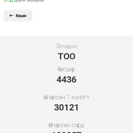
Буцах
Зочдын
ТОО
Өчигдөр
5119
Өнгөрсөн 7 хоногт
34755
Өнгөрсөн сард