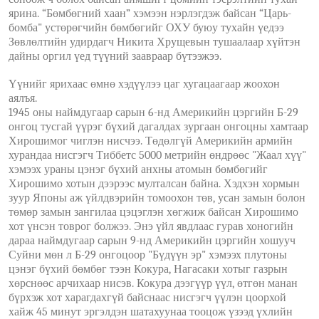
ярина. “Бөмбөгний хаан” хэмээн нэрлэгдэж байсан “Царь-
бомба" устөрөгчийн бөмбөгийг ОХУ буюу тухайн үедээ
Зөвлөлтийн удирдагч Никита Хрущевын тушаалаар хүйтэн
дайны оргил үед түүний заавраар бүтээжээ.
Үүнийг ярихаас өмнө хэдүүлээ цаг хугацаагаар жоохон
аялъя.
1945 оны наймдугаар сарын 6-нд Америкийн цэргийн Б-29
онгоц тусгай үүрэг бүхий дагалдах зургаан онгоцны хамтаар
Хирошимог чиглэн нисчээ. Төдөлгүй Америкийн армийн
хурандаа нисгэгч Тиббетс 5000 метрийн өндрөөс "Жаал хүү"
хэмээх ураны цэнэг бүхий анхны атомын бөмбөгийг
Хирошимо хотын дээрээс мулталсан байна. Хэдхэн хормын
зуур Японы аж үйлдвэрийн томоохон төв, усан замын болон
төмөр замын зангилаа цэцэглэн хөгжиж байсан Хирошимо
хот үнсэн товрог болжээ. Энэ үйл явдлаас гурав хоногийн
дараа наймдугаар сарын 9-нд Америкийн цэргийн хошууч
Суйни мөн л Б-29 онгоцоор "Бүдүүн эр" хэмээх плутоны
цэнэг бүхий бөмбөг тээн Кокура, Нагасаки хотыг газрын
хөрснөөс арчихаар нисэв. Кокура дээгүүр үүл, өтгөн манан
бүрхэж хот харагдахгүй байснаас нисгэгч үүлэн цоорхой
хайж 45 минут эргэлдэн шатахуунаа тооцож үзээд үхлийн