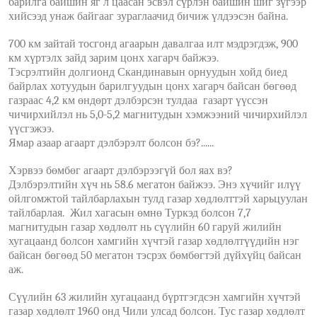
барилга байшин яг л цаасан эсвэл сүрлэн байшин шиг зүгээр
хийсээд унаж байгааг зураглаачид бичиж үлдээсэн байна.
700 км зайтай тосгонд агаарын давалгаа илт мэдрэгдэж, 900
км хүртэлх зайд зарим цонх хагарч байжээ.
Тэсрэлтийн долгионд Скандинавын орнуудын хойд биед
байрлах хотуудын барилгуудын цонх хагарч байсан бөгөөд
газраас 4,2 км өндөрт дэлбэрсэн тулдаа газарт үүссэн
чичирхийлэл нь 5,0-5,2 магнитудын хэмжээний чичирхийлэл
үүсгэжээ.
Ямар азаар агаарт дэлбэрэлт болсон бэ?......
Хэрвээ бөмбөг агаарт дэлбэрээгүй бол яах вэ?
Дэлбэрэлтийн хүч нь 58.6 мегатон байжээ. Энэ хүчийг илүү
ойлгомжтой тайлбарлахын тулд газар хөдлөлттэй харьцуулан
тайлбарлая. Жил хагасын өмнө Туркэд болсон 7,7
магнитудын газар хөдлөлт нь сүүлийн 60 гаруй жилийн
хугацаанд болсон хамгийн хүчтэй газар хөдлөлтүүдийн нэг
байсан бөгөөд 50 мегатон тэсрэх бөмбөгтэй дүйхүйц байсан
аж.
Сүүлийн 63 жилийн хугацаанд бүртгэгдсэн хамгийн хүчтэй
газар хөдлөлт 1960 онд Чили улсад болсон. Тус газар хөдлөлт