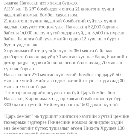
ачаагаа Нагасаки дээр хаяад буцжээ.
АНУ-ын “В-29” бөмбөгдөгч онгоц 21 килотонн хүчин
чадалтай атомын бөмбөг хаясан юм.
21 килотонн хүчин чадалтай бөмбөгний сүйтгэх хүчин
чадлыг хэдүүлээ тооцож үзье. Нагасакид 52,000 барилга
байсны 14,000 нь юу ч үгүй эвдэрч сүйдэн, 5,400 нь нурсан
байна. Барилга байгууламжийн ердөө 12 хувь нь л бүрэн
бүтэн үлдсэн аж.
Хирошимагийн тэр үеийн хүн ам 350 мянга байснаас
дэлбэрэлт болсон даруйд 70 мянган хүн нас барж, 5 жилийн
дотор цацраг идэвхийн хордлогоос болж ахиад 70 мянган
хүн нас барсан.
Нагасаки хот 270 мянган хүн амтай. Бөмбөг тэр даруй 40
мянган хүний амийг авч одож, жилийн эцэс гэхэд ахиад 30
мянган хүн нас барав.
Тэгэхээр өнөөдрийн өгүүлэх гэж буй Царь бөмбөг бол
Нагасаки, Хирошима хот дээр хаясан бөмбөгнөөс тус бүр
3300 дахин хүчтэй. Нийлүүлснээс нь 1500 дахин хүчтэй.
“Царь бөмбөг” нь туршилт хийгдсэн хамгийн хүчтэй цөмийн
төхөөрөмж гэдгээрээ Гиннесийн номонд бичигдсэн хэдий
энэ бөмбөгийг бүтээх тушаалыг өгсөн Никита Хрушев 100