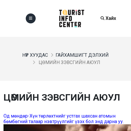
Хайх
НҮҮР ХУУДАС
ГАЙХАМШИГТ ДЭЛХИЙ
ЦӨМИЙН ЗЭВСГИЙН АЮУЛ
ЦӨМИЙН ЗЭВСГИЙН АЮУЛ
Од мөндөр-Хүн төрлөхтнийг устгах шахсан атомын
бөмбөгний талаар нэвтрүүлгийг
үзэх бол энд дарна уу.