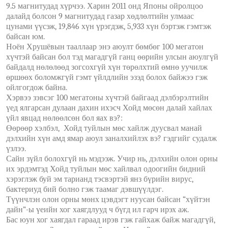
9.5 магнитудад хүрчээ. Харин 2011 онд Японы ойролцоо
далайд болсон 9 магнитудад газар хөдлөлтийн улмаас
цунами үүсэж, 19,846 хүн үрэгдэж, 5,933 хүн бэртэж гэмтэж
байсан юм.
Ноён Хрушёвын тааллаар энэ аюулт бөмбөг 100 мегатон
хүчтэй байсан бол тэд магадгүй ганц өөрийн улсын аюулгүй
байдалд нөлөлөөд зогсохгүй хүн төрөлхтий өмнө уучилж
өршөөх боломжгүй гэмт үйлдлийн эзэд болох байжээ гэж
ойлгогдож байна.
Хэрвээ зэвсэг 100 мегатоны хүчтэй байгаад дэлбэрэлтийн
үед ялгарсан дулаан дахин ихэсч Хойд мөсөн далай хайлах
үйл явцад нөлөөлсөн бол яах вэ?:
Өөрөөр хэлбэл, Хойд туйлын мөс хайлж дуусвал манай
дэлхийн хүн амд ямар аюул заналхийлэх вэ? гэдгийг судалж
үзлээ.
Сайн зүйл болохгүй нь мэдээж. Учир нь, дэлхийн олон орны
их эрдэмтэд Хойд туйлын мөс хайлвал одоогийн бидний
хэрэглэж буй эм тарианд тэсвэртэй янз бүрийн вирус,
бактериуд бий болно гэж таамаг дэвшүүлдэг.
Түүнчлэн олон орны мөнх цэвдэгт нуусан байсан “хүйтэн
дайн”-ы үеийн хог хаягдлууд ч бүгд ил гарч ирэх аж.
Бас юун хог хаягдал гараад ирэв гэж гайхаж байж магадгүй,