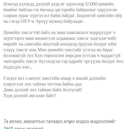
Нэмээд хэлэхэд, дэлхий дээр яг одоогоор 17,000 цөмийн
бөмбөг байгаа гэх бөгөөд эдгээрийн байршлыг харуулсан
газрын зураг хүртэл ил байж байдаг. Бидэнтэй хамгийн ойр
нь гэхэд ОХУ-н Эрхүү мужид байрладаг.
Цөмийн зэвсэгтэй байх нь маш хамгаалалт мэдрүүлдэг ч
эсрэгээрээ маш жижигхэн алдаанаас зэвсэг хадгалагчийг
өөрийг нь хамгийн аюултай нөхцөлд оруулж болдог ийм
хэцүү зэвсэг юм. Мөн цөмийн зэвсгийг устгах нь бараг
боломжгүй тул Хүн төрөлхтөн өөрсдөө устгаж ч чаддаггүй
чөтгөрийн зэвсэг бүтээгдсэн тэр өдрийг эргүүлж болдог бол
бодогдох юм....
Гэхдээ энэ л аюулт зэвсгийн ачаар л манай дэлхийн
хэврэгхэн энх тайван тогтож байна даа.
Даян дэлхий энх тайван байх болтугай!
Хүж дэлхий амгалан байг!
Та аялал, амралтын талаарх илүү их мэдээ мэдээллийг
ЭНД
дарж аваарай